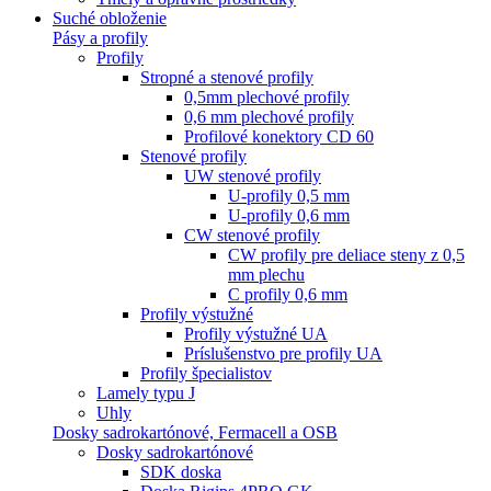
Suché obloženie
Pásy a profily
Profily
Stropné a stenové profily
0,5mm plechové profily
0,6 mm plechové profily
Profilové konektory CD 60
Stenové profily
UW stenové profily
U-profily 0,5 mm
U-profily 0,6 mm
CW stenové profily
CW profily pre deliace steny z 0,5
mm plechu
C profily 0,6 mm
Profily výstužné
Profily výstužné UA
Príslušenstvo pre profily UA
Profily špecialistov
Lamely typu J
Uhly
Dosky sadrokartónové, Fermacell a OSB
Dosky sadrokartónové
SDK doska