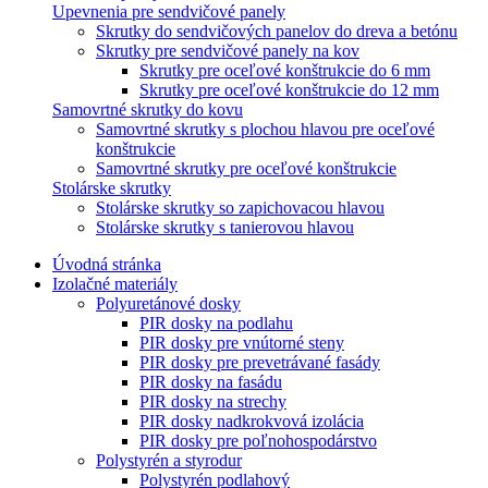
Upevnenia pre sendvičové panely
Skrutky do sendvičových panelov do dreva a betónu
Skrutky pre sendvičové panely na kov
Skrutky pre oceľové konštrukcie do 6 mm
Skrutky pre oceľové konštrukcie do 12 mm
Samovrtné skrutky do kovu
Samovrtné skrutky s plochou hlavou pre oceľové
konštrukcie
Samovrtné skrutky pre oceľové konštrukcie
Stolárske skrutky
Stolárske skrutky so zapichovacou hlavou
Stolárske skrutky s tanierovou hlavou
Úvodná stránka
Izolačné materiály
Polyuretánové dosky
PIR dosky na podlahu
PIR dosky pre vnútorné steny
PIR dosky pre prevetrávané fasády
PIR dosky na fasádu
PIR dosky na strechy
PIR dosky nadkrokvová izolácia
PIR dosky pre poľnohospodárstvo
Polystyrén a styrodur
Polystyrén podlahový