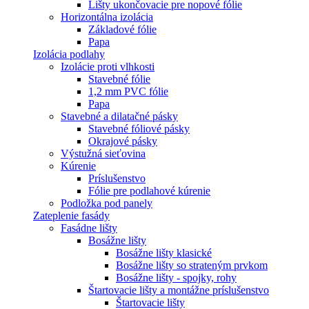
Lišty ukončovacie pre nopové fólie
Horizontálna izolácia
Základové fólie
Papa
Izolácia podlahy
Izolácie proti vlhkosti
Stavebné fólie
1,2 mm PVC fólie
Papa
Stavebné a dilatačné pásky
Stavebné fóliové pásky
Okrajové pásky
Výstužná sieťovina
Kúrenie
Príslušenstvo
Fólie pre podlahové kúrenie
Podložka pod panely
Zateplenie fasády
Fasádne lišty
Bosážne lišty
Bosážne lišty klasické
Bosážne lišty so strateným prvkom
Bosážne lišty - spojky, rohy
Štartovacie lišty a montážne príslušenstvo
Štartovacie lišty