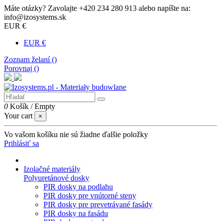
Máte otázky? Zavolajte +420 234 280 913 alebo napíšte na:
info@izosystems.sk
EUR €
EUR €
Zoznam želaní (
)
Porovnaj (
)
0
Košík
/
Empty
Your cart
×
Vo vašom košíku nie sú žiadne ďalšie položky
Prihlásiť sa
Izolačné materiály
Polyuretánové dosky
PIR dosky na podlahu
PIR dosky pre vnútorné steny
PIR dosky pre prevetrávané fasády
PIR dosky na fasádu