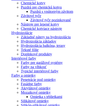
Chemické kotvy
Puzdrá pre chemickú kotvu
Puzdrá s vnútorným závitom
Závitové tyče
Závitové tyče pozinkované
Nástroje pre lepené kotvy
Chemické kotviace nástroje
Hydroizolácie
Základné nátery na hydroizoláciu
Hydroizolácia základov
Hydroizolácia balkóna, terasy
Tekuté fólie
Doplnkové produkty
Interiérové farby
Farby pre garážové systémy
Farby na vlhkosť
Typické interiérové farby
Farby a omietky
Penetrácie pod omietky
Fasádne farby
Akrylátové omietky
Mozaikové omietky
Omietka s trblietkami
Silikátové omietky
Silikón-silikátové omietky