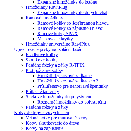
Expanzné hmoždinky do betónu
Hmoždinky RawlPlug
Expanzné hmoždinky do dutých tehál
Rámové hmoždinky
Rámové kolíky so šesťhrannou hlavou
Rámové kolíky so zápustnou hlavou
Rámové kotvy SPAX
Maskovacie krytky
Hmoždinky univerzálne RawlPlug
Upevňovacie prvky na izoláciu fasád
Kladivové kolíky
Skrutkové kolíky
Fasádne frézky a zátky R-TFIX
Protipožiarne kolíky
Hmoždinky kovové zatĺkacie
Hmoždinky kovové zatĺkacie A2
Príslušenstvo pre nehorľavé špendlíky
Prítlačné tanieriky
Šnekové hmoždinky do polystyrénu
Rozperné hmoždinky do polystyrénu
Fasádne frézky a zátky
Kotvy do trojvrstvových stien
Vŕtané kotvy pre murované steny
Kotvy skrutkovacie do dreva
Kotvy na zapustenie