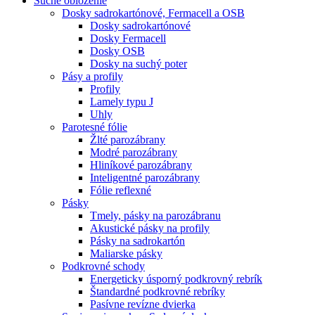
Suché obloženie
Dosky sadrokartónové, Fermacell a OSB
Dosky sadrokartónové
Dosky Fermacell
Dosky OSB
Dosky na suchý poter
Pásy a profily
Profily
Lamely typu J
Uhly
Parotesné fólie
Žlté parozábrany
Modré parozábrany
Hliníkové parozábrany
Inteligentné parozábrany
Fólie reflexné
Pásky
Tmely, pásky na parozábranu
Akustické pásky na profily
Pásky na sadrokartón
Maliarske pásky
Podkrovné schody
Energeticky úsporný podkrovný rebrík
Štandardné podkrovné rebríky
Pasívne revízne dvierka