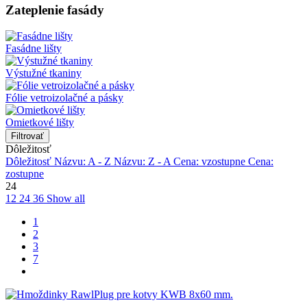
Zateplenie fasády
Fasádne lišty
Výstužné tkaniny
Fólie vetroizolačné a pásky
Omietkové lišty
Filtrovať
Dôležitosť
Dôležitosť
Názvu: A - Z
Názvu: Z - A
Cena: vzostupne
Cena:
zostupne
24
12
24
36
Show all
1
2
3
7