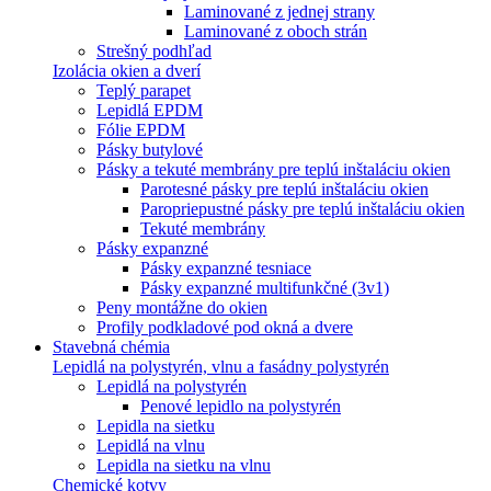
Laminované z jednej strany
Laminované z oboch strán
Strešný podhľad
Izolácia okien a dverí
Teplý parapet
Lepidlá EPDM
Fólie EPDM
Pásky butylové
Pásky a tekuté membrány pre teplú inštaláciu okien
Parotesné pásky pre teplú inštaláciu okien
Paropriepustné pásky pre teplú inštaláciu okien
Tekuté membrány
Pásky expanzné
Pásky expanzné tesniace
Pásky expanzné multifunkčné (3v1)
Peny montážne do okien
Profily podkladové pod okná a dvere
Stavebná chémia
Lepidlá na polystyrén, vlnu a fasádny polystyrén
Lepidlá na polystyrén
Penové lepidlo na polystyrén
Lepidla na sietku
Lepidlá na vlnu
Lepidla na sietku na vlnu
Chemické kotvy