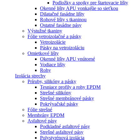
Podložky a spojky pre štartovacie lišty
Okenné lišty APU vonkajšie so sieťkou
Dilatačné fasádne lišty
Rohové lišty s tkaninou
Ostatné fasádne pásy
Výstužné tkaniny
Fólie vetroizolačné a pásky
Vetroizolácie
Pásky na vetroizoláciu
Omietkové lišty
Okenné lišty APU vnútorné
Vodiace lišty
Rohy
Izolácia strechy
Príruby, silikóny a pásky
Tesniace profily a rohy EPDM
Strešné silikóny
Strešné membránové pásky
Pokrývačské pásky
Fólie strešné
Membrány EPDM
Asfaltové pásy
Podkladné asfaltové pásy
Strešné asfaltové pásy
Polystyrénová izolácia