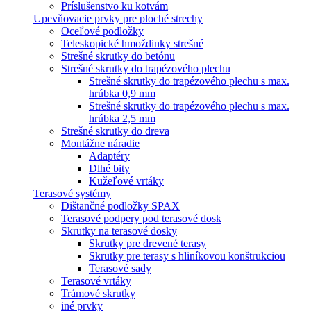
Príslušenstvo ku kotvám
Upevňovacie prvky pre ploché strechy
Oceľové podložky
Teleskopické hmoždinky strešné
Strešné skrutky do betónu
Strešné skrutky do trapézového plechu
Strešné skrutky do trapézového plechu s max.
hrúbka 0,9 mm
Strešné skrutky do trapézového plechu s max.
hrúbka 2,5 mm
Strešné skrutky do dreva
Montážne náradie
Adaptéry
Dlhé bity
Kužeľové vrtáky
Terasové systémy
Dištančné podložky SPAX
Terasové podpery pod terasové dosk
Skrutky na terasové dosky
Skrutky pre drevené terasy
Skrutky pre terasy s hliníkovou konštrukciou
Terasové sady
Terasové vrtáky
Trámové skrutky
iné prvky