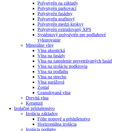
Polystyrén na základy
Polystyrén parkovací
Polystyrén fasádny
Polystyrén grafitový
Polystyrén medzi krokvy
Polystyrén extrudovaný XPS
Systémový polystyrén pre podlahové
vykurovanie
Minerálne vlny
Vlna akustická
Vlna na fasády
Vlna na zateplenie prevetrávaných fasád
Vlna na izoláciu podkrovia
Vlna na podlahu
Vlna na strechu
Vlna garážová
Zostal
Granulovaná vlna
Drevitá vlna
Keramzit
Izolačné príslušenstvo
Izolácia základov
Fólie nopové a príslušenstvo
Horizontálna izolácia
Izolácia podlahy