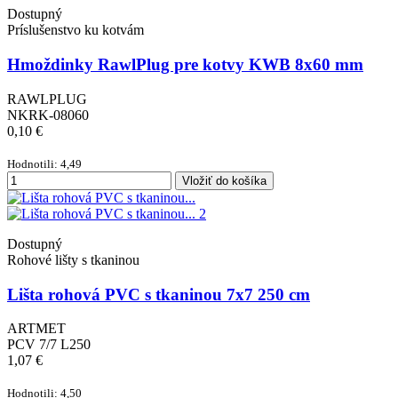
Dostupný
Príslušenstvo ku kotvám
Hmoždinky RawlPlug pre kotvy KWB 8x60 mm
RAWLPLUG
NKRK-08060
0,10 €
Hodnotili: 4,49
Vložiť do košíka
Dostupný
Rohové lišty s tkaninou
Lišta rohová PVC s tkaninou 7x7 250 cm
ARTMET
PCV 7/7 L250
1,07 €
Hodnotili: 4,50