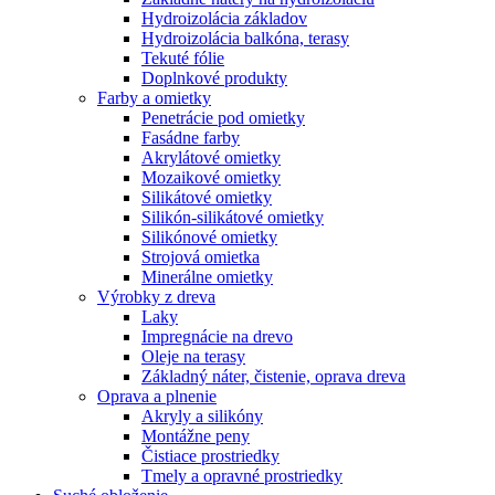
Hydroizolácia základov
Hydroizolácia balkóna, terasy
Tekuté fólie
Doplnkové produkty
Farby a omietky
Penetrácie pod omietky
Fasádne farby
Akrylátové omietky
Mozaikové omietky
Silikátové omietky
Silikón-silikátové omietky
Silikónové omietky
Strojová omietka
Minerálne omietky
Výrobky z dreva
Laky
Impregnácie na drevo
Oleje na terasy
Základný náter, čistenie, oprava dreva
Oprava a plnenie
Akryly a silikóny
Montážne peny
Čistiace prostriedky
Tmely a opravné prostriedky