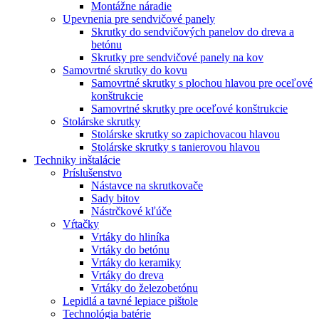
Montážne náradie
Upevnenia pre sendvičové panely
Skrutky do sendvičových panelov do dreva a
betónu
Skrutky pre sendvičové panely na kov
Samovrtné skrutky do kovu
Samovrtné skrutky s plochou hlavou pre oceľové
konštrukcie
Samovrtné skrutky pre oceľové konštrukcie
Stolárske skrutky
Stolárske skrutky so zapichovacou hlavou
Stolárske skrutky s tanierovou hlavou
Techniky inštalácie
Príslušenstvo
Nástavce na skrutkovače
Sady bitov
Nástrčkové kľúče
Vŕtačky
Vrtáky do hliníka
Vrtáky do betónu
Vrtáky do keramiky
Vrtáky do dreva
Vrtáky do železobetónu
Lepidlá a tavné lepiace pištole
Technológia batérie