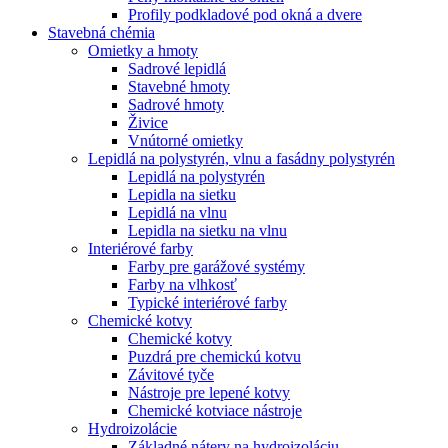
Profily podkladové pod okná a dvere
Stavebná chémia
Omietky a hmoty
Sadrové lepidlá
Stavebné hmoty
Sadrové hmoty
Živice
Vnútorné omietky
Lepidlá na polystyrén, vlnu a fasádny polystyrén
Lepidlá na polystyrén
Lepidla na sietku
Lepidlá na vlnu
Lepidla na sietku na vlnu
Interiérové farby
Farby pre garážové systémy
Farby na vlhkosť
Typické interiérové farby
Chemické kotvy
Chemické kotvy
Puzdrá pre chemickú kotvu
Závitové tyče
Nástroje pre lepené kotvy
Chemické kotviace nástroje
Hydroizolácie
Základné nátery na hydroizoláciu