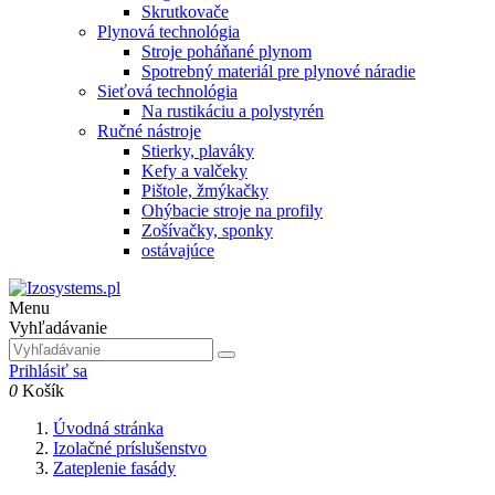
Skrutkovače
Plynová technológia
Stroje poháňané plynom
Spotrebný materiál pre plynové náradie
Sieťová technológia
Na rustikáciu a polystyrén
Ručné nástroje
Stierky, plaváky
Kefy a valčeky
Pištole, žmýkačky
Ohýbacie stroje na profily
Zošívačky, sponky
ostávajúce
Menu
Vyhľadávanie
Prihlásiť sa
0
Košík
Úvodná stránka
Izolačné príslušenstvo
Zateplenie fasády