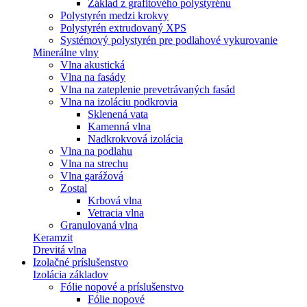
Základ z grafitového polystyrénu
Polystyrén medzi krokvy
Polystyrén extrudovaný XPS
Systémový polystyrén pre podlahové vykurovanie
Minerálne vlny
Vlna akustická
Vlna na fasády
Vlna na zateplenie prevetrávaných fasád
Vlna na izoláciu podkrovia
Sklenená vata
Kamenná vlna
Nadkrokvová izolácia
Vlna na podlahu
Vlna na strechu
Vlna garážová
Zostal
Krbová vlna
Vetracia vlna
Granulovaná vlna
Keramzit
Drevitá vlna
Izolačné príslušenstvo
Izolácia základov
Fólie nopové a príslušenstvo
Fólie nopové