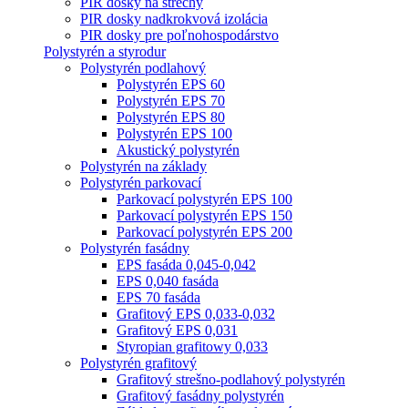
PIR dosky na strechy
PIR dosky nadkrokvová izolácia
PIR dosky pre poľnohospodárstvo
Polystyrén a styrodur
Polystyrén podlahový
Polystyrén EPS 60
Polystyrén EPS 70
Polystyrén EPS 80
Polystyrén EPS 100
Akustický polystyrén
Polystyrén na základy
Polystyrén parkovací
Parkovací polystyrén EPS 100
Parkovací polystyrén EPS 150
Parkovací polystyrén EPS 200
Polystyrén fasádny
EPS fasáda 0,045-0,042
EPS 0,040 fasáda
EPS 70 fasáda
Grafitový EPS 0,033-0,032
Grafitový EPS 0,031
Styropian grafitowy 0,033
Polystyrén grafitový
Grafitový strešno-podlahový polystyrén
Grafitový fasádny polystyrén