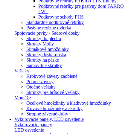
Podkrovné rebríky FAKRO LTK Energy
Podkrovné rebríky pre pasívny dom FAKRO
LWT
Podkrovné schody PHS
Štandardné podkrovné rebríky
Pasívne revízne dvierka
Spojovacie prvky - Sadrové dosky
Skrutky do plechu
Skrutky Molly
Slimákové hmoždinky
Skrutky doska-doska
Skrutky na páske
Samovrtné skrutky
Vešiaky
Krokvové závesy zaoblené
Priame závesy
Otočné vešiaky
Skrutky pre hríbové vešiaky
Montáže
Oceľové hmoždinky a kladivové hmoždinky
Kovové hmoždinky a skrutky
Stropné závesné drôty
Vykurovacie panely, LED osvetlenie
Vykurovacie panely
LED osvetlenie