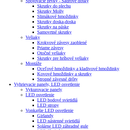
Spojovacie prvky - Sadrové dosky
Skrutky do plechu
Skrutky Molly
Slimákové hmoždinky
Skrutky doska-doska
Skrutky na páske
Samovrtné skrutky
Vešiaky
Krokvové závesy zaoblené
Priame závesy
Otočné vešiaky
Skrutky pre hríbové vešiaky
Montáže
Oceľové hmoždinky a kladivové hmoždinky
Kovové hmoždinky a skrutky
Stropné závesné drôty
Vyhrievacie panely, LED osvetlenie
Vykurovacie panely
LED osvetlenie
LED bodové svietidlá
LED stropy
Vonkajšie LED osvetlenie
Girlandy
LED nástenné svietidlá
Solárne LED záhradné gule