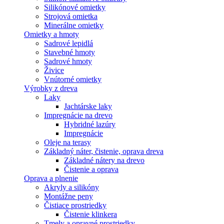
Silikónové omietky
Strojová omietka
Minerálne omietky
Omietky a hmoty
Sadrové lepidlá
Stavebné hmoty
Sadrové hmoty
Živice
Vnútorné omietky
Výrobky z dreva
Laky
Jachtárske laky
Impregnácie na drevo
Hybridné lazúry
Impregnácie
Oleje na terasy
Základný náter, čistenie, oprava dreva
Základné nátery na drevo
Čistenie a oprava
Oprava a plnenie
Akryly a silikóny
Montážne peny
Čistiace prostriedky
Čistenie klinkera
Tmely a opravné prostriedky