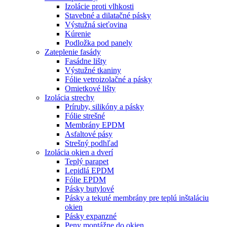
Izolácie proti vlhkosti
Stavebné a dilatačné pásky
Výstužná sieťovina
Kúrenie
Podložka pod panely
Zateplenie fasády
Fasádne lišty
Výstužné tkaniny
Fólie vetroizolačné a pásky
Omietkové lišty
Izolácia strechy
Príruby, silikóny a pásky
Fólie strešné
Membrány EPDM
Asfaltové pásy
Strešný podhľad
Izolácia okien a dverí
Teplý parapet
Lepidlá EPDM
Fólie EPDM
Pásky butylové
Pásky a tekuté membrány pre teplú inštaláciu
okien
Pásky expanzné
Peny montážne do okien