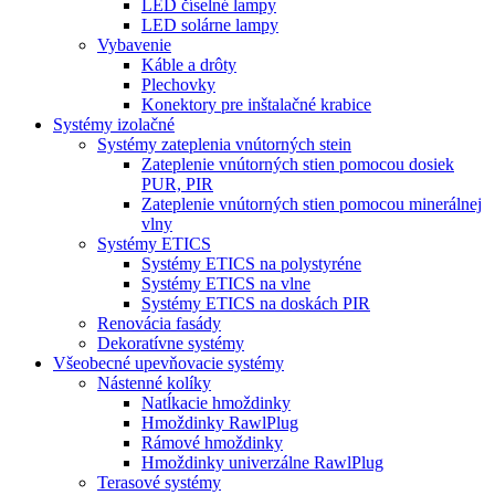
LED číselné lampy
LED solárne lampy
Vybavenie
Káble a drôty
Plechovky
Konektory pre inštalačné krabice
Systémy izolačné
Systémy zateplenia vnútorných stein
Zateplenie vnútorných stien pomocou dosiek
PUR, PIR
Zateplenie vnútorných stien pomocou minerálnej
vlny
Systémy ETICS
Systémy ETICS na polystyréne
Systémy ETICS na vlne
Systémy ETICS na doskách PIR
Renovácia fasády
Dekoratívne systémy
Všeobecné upevňovacie systémy
Nástenné kolíky
Natĺkacie hmoždinky
Hmoždinky RawlPlug
Rámové hmoždinky
Hmoždinky univerzálne RawlPlug
Terasové systémy