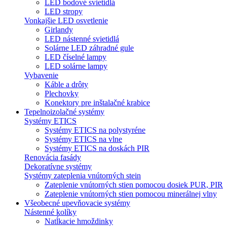
LED bodové svietidlá
LED stropy
Vonkajšie LED osvetlenie
Girlandy
LED nástenné svietidlá
Solárne LED záhradné gule
LED číselné lampy
LED solárne lampy
Vybavenie
Káble a drôty
Plechovky
Konektory pre inštalačné krabice
Tepelnoizolačné systémy
Systémy ETICS
Systémy ETICS na polystyréne
Systémy ETICS na vlne
Systémy ETICS na doskách PIR
Renovácia fasády
Dekoratívne systémy
Systémy zateplenia vnútorných stein
Zateplenie vnútorných stien pomocou dosiek PUR, PIR
Zateplenie vnútorných stien pomocou minerálnej vlny
Všeobecné upevňovacie systémy
Nástenné kolíky
Natĺkacie hmoždinky