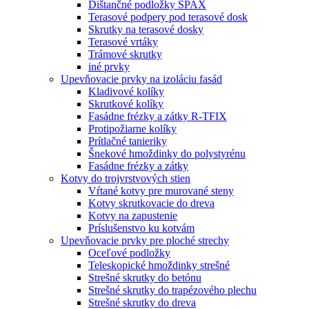
Dištančné podložky SPAX
Terasové podpery pod terasové dosk
Skrutky na terasové dosky
Terasové vrtáky
Trámové skrutky
iné prvky
Upevňovacie prvky na izoláciu fasád
Kladivové kolíky
Skrutkové kolíky
Fasádne frézky a zátky R-TFIX
Protipožiarne kolíky
Prítlačné tanieriky
Šnekové hmoždinky do polystyrénu
Fasádne frézky a zátky
Kotvy do trojvrstvových stien
Vŕtané kotvy pre murované steny
Kotvy skrutkovacie do dreva
Kotvy na zapustenie
Príslušenstvo ku kotvám
Upevňovacie prvky pre ploché strechy
Oceľové podložky
Teleskopické hmoždinky strešné
Strešné skrutky do betónu
Strešné skrutky do trapézového plechu
Strešné skrutky do dreva