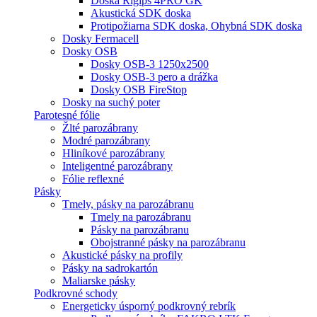
Doska Rigips 4PRO GK
Akustická SDK doska
Protipožiarna SDK doska, Ohybná SDK doska
Dosky Fermacell
Dosky OSB
Dosky OSB-3 1250x2500
Dosky OSB-3 pero a drážka
Dosky OSB FireStop
Dosky na suchý poter
Parotesné fólie
Žlté parozábrany
Modré parozábrany
Hliníkové parozábrany
Inteligentné parozábrany
Fólie reflexné
Pásky
Tmely, pásky na parozábranu
Tmely na parozábranu
Pásky na parozábranu
Obojstranné pásky na parozábranu
Akustické pásky na profily
Pásky na sadrokartón
Maliarske pásky
Podkrovné schody
Energeticky úsporný podkrovný rebrík