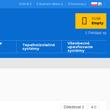
EUR €
Zoznam želaní (
)
Porovnaj (
)
Košík
Empty
Prihlásiť sa
e
Všeobecné
Tepelnoizolačné
D
upevňovacie
systémy
systémy
Dôležitosť
4