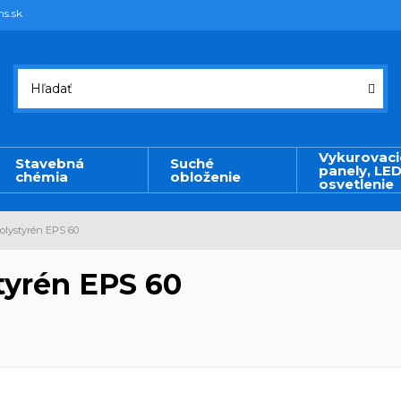
ms.sk
Vykurovaci
Stavebná
Suché
panely, LE
chémia
obloženie
osvetlenie
olystyrén EPS 60
tyrén EPS 60