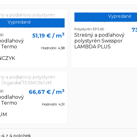
Vypredané
Vypredané
7
Polystyrén EPS 60
3
Strešný a podlahový
51,19 €
/ m
60
 podlahový
polystyrén Swisspor
n Termo
LAMBDA PLUS
Hodnotili: 4,58
NCZYK
3
66,67 €
/ m
60
 podlahový
n Termo
Hodnotili: 4,51
UM
-4 z 4 položiek