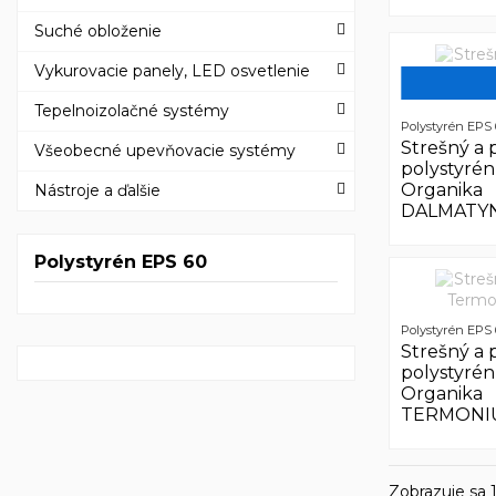
Suché obloženie
Vykurovacie panely, LED osvetlenie
Tepelnoizolačné systémy
Polystyrén EPS 
Strešný a
Všeobecné upevňovacie systémy
polystyré
Organika
Nástroje a ďalšie
DALMATY
Polystyrén EPS 60
Polystyrén EPS 
Strešný a
polystyré
Organika
TERMONI
Zobrazuje sa 1