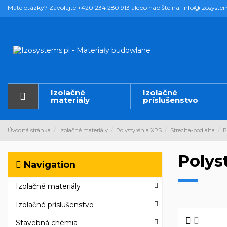
Máte otázky? Zavolajte +420 234 280 913 alebo napíšte na: info@izosyste
Izolačné
Izolačné
materiály
príslušenstvo
Úvodná stránka
Izolačné materiály
Polystyrén a XPS
Strecha-podlaha
P
Polys
Navigation
Izolačné materiály
Izolačné príslušenstvo
Stavebná chémia