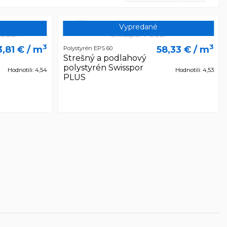
Vypredané
3
3
3,81 €
/ m
58,33 €
/ m
Polystyrén EPS 60
Strešný a podlahový
polystyrén Swisspor
Hodnotili: 4,54
Hodnotili: 4,53
PLUS