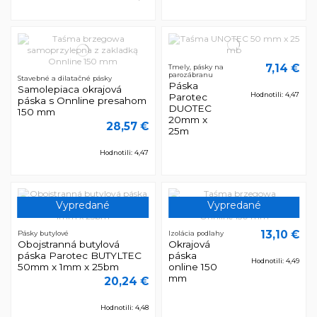
7,14 €
Tmely, pásky na
parozábranu
Stavebné a dilatačné pásky
Páska
Samolepiaca okrajová
Hodnotili: 4,47
Parotec
páska s Onnline presahom
DUOTEC
150 mm
20mm x
28,57 €
25m
Hodnotili: 4,47
Vypredané
Vypredané
13,10 €
Pásky butylové
Izolácia podlahy
Obojstranná butylová
Okrajová
páska Parotec BUTYLTEC
páska
Hodnotili: 4,49
50mm x 1mm x 25bm
online 150
mm
20,24 €
Hodnotili: 4,48