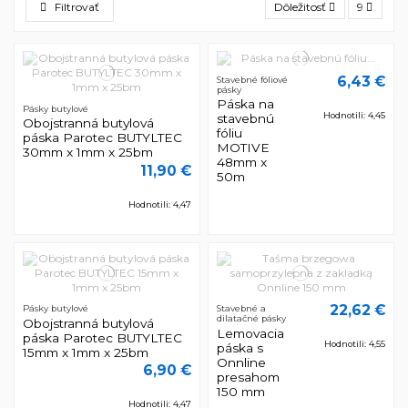
Filtrovať
Dôležitosť
9
6,43 €
Stavebné fóliové
pásky
Páska na
Pásky butylové
Hodnotili: 4,45
stavebnú
Obojstranná butylová
fóliu
páska Parotec BUTYLTEC
MOTIVE
30mm x 1mm x 25bm
48mm x
11,90 €
50m
Hodnotili: 4,47
22,62 €
Pásky butylové
Stavebné a
dilatačné pásky
Obojstranná butylová
Lemovacia
páska Parotec BUTYLTEC
Hodnotili: 4,55
páska s
15mm x 1mm x 25bm
Onnline
6,90 €
presahom
150 mm
Hodnotili: 4,47