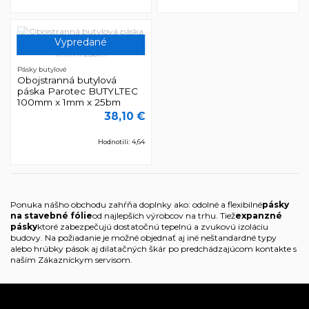
Vypredané
Pásky butylové
Obojstranná butylová
páska Parotec BUTYLTEC
100mm x 1mm x 25bm
38,10 €
Hodnotili: 4,64
Ponuka nášho obchodu zahŕňa doplnky ako: odolné a flexibilné
pásky
na stavebné fólie
od najlepších výrobcov na trhu. Tiež
expanzné
pásky
ktoré zabezpečujú dostatočnú tepelnú a zvukovú izoláciu
budovy. Na požiadanie je možné objednať aj iné neštandardné typy
alebo hrúbky pások aj dilatačných škár po predchádzajúcom kontakte s
naším Zákazníckym servisom.