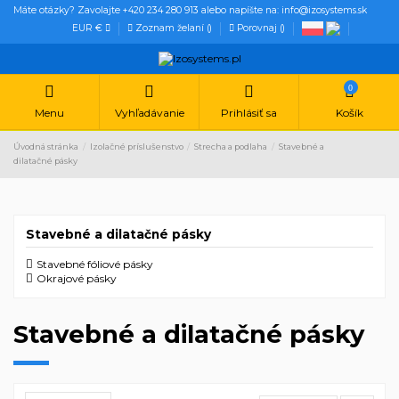
Máte otázky? Zavolajte +420 234 280 913 alebo napíšte na: info@izosystems.sk
EUR €
Zoznam želaní (
)
Porovnaj (
)
0
Menu
Vyhľadávanie
Prihlásiť sa
Košík
Úvodná stránka
Izolačné príslušenstvo
Strecha a podlaha
Stavebné a
dilatačné pásky
Stavebné a dilatačné pásky
Stavebné fóliové pásky
Okrajové pásky
Stavebné a dilatačné pásky