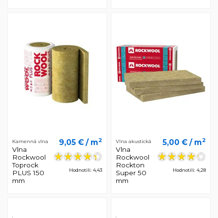
2
2
9,05 €
/ m
5,00 €
/ m
Kamenná vlna
Vlna akustická
Vlna
Vlna
Rockwool
Rockwool
Toprock
Rockton
Hodnotili: 4,43
Hodnotili: 4,28
PLUS 150
Super 50
mm
mm