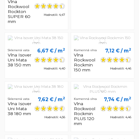
Vlna
Rockwool
Rockton
Hodnotili: 4,47
SUPER 60
mm
2
2
6,67 €
/ m
7,12 €
/ m
Sklenená vata
Kamenná vlna
Vlna Isover
Vlna
Uni Mata
Rockwool
38 150 mm
Rockmin
Hodnotili: 4,40
Hodnotili: 4,46
150 mm
2
2
7,62 €
/ m
7,74 €
/ m
Sklenená vata
Kamenná vlna
Vlna Isover
Vlna
Uni Mata
Rockwool
38 180 mm
Rockmin
Hodnotili: 4,56
Hodnotili: 4,46
PLUS 120
mm