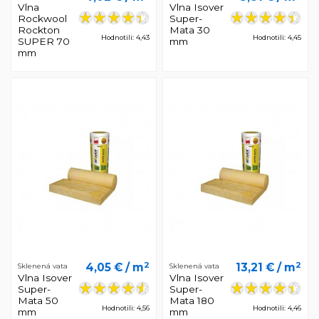
Vlna
Vlna Isover
Rockwool
Super-
Rockton
Mata 30
Hodnotili: 4,43
Hodnotili: 4,45
SUPER 70
mm
mm
2
2
4,05 €
/ m
13,21 €
/ m
Sklenená vata
Sklenená vata
Vlna Isover
Vlna Isover
Super-
Super-
Mata 50
Mata 180
Hodnotili: 4,56
Hodnotili: 4,46
mm
mm