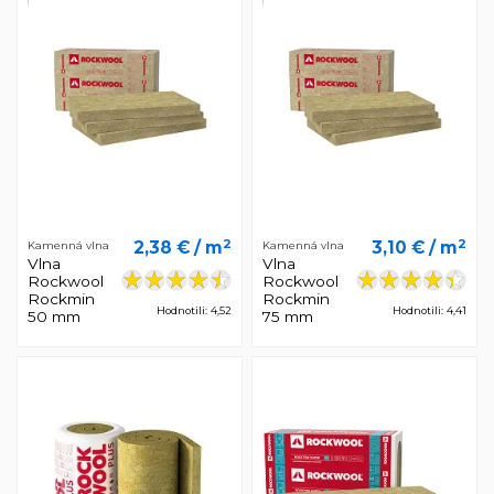
2
2
2,38 €
/ m
3,10 €
/ m
Kamenná vlna
Kamenná vlna
Vlna
Vlna
Rockwool
Rockwool
Rockmin
Rockmin
Hodnotili: 4,52
Hodnotili: 4,41
50 mm
75 mm