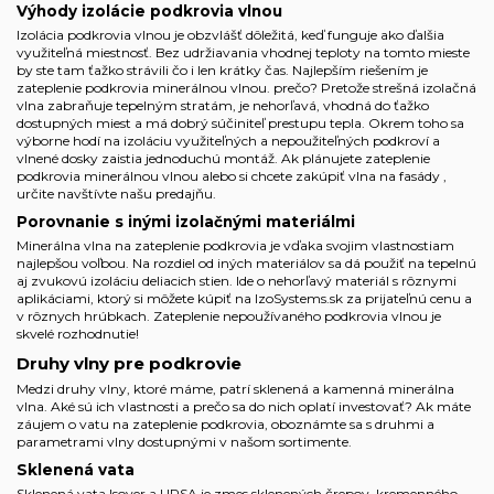
Výhody izolácie podkrovia vlnou
Izolácia podkrovia vlnou je obzvlášť dôležitá, keď funguje ako ďalšia
využiteľná miestnosť. Bez udržiavania vhodnej teploty na tomto mieste
by ste tam ťažko strávili čo i len krátky čas. Najlepším riešením je
zateplenie podkrovia minerálnou vlnou. prečo? Pretože strešná izolačná
vlna zabraňuje tepelným stratám, je nehorľavá, vhodná do ťažko
dostupných miest a má dobrý súčiniteľ prestupu tepla. Okrem toho sa
výborne hodí na izoláciu využiteľných a nepoužiteľných podkroví a
vlnené dosky zaistia jednoduchú montáž. Ak plánujete zateplenie
podkrovia minerálnou vlnou alebo si chcete zakúpiť
vlna na fasády
,
určite navštívte našu predajňu.
Porovnanie s inými izolačnými materiálmi
Minerálna vlna na zateplenie podkrovia je vďaka svojim vlastnostiam
najlepšou voľbou. Na rozdiel od iných materiálov sa dá použiť na tepelnú
aj zvukovú izoláciu deliacich stien. Ide o nehorľavý materiál s rôznymi
aplikáciami, ktorý si môžete kúpiť na IzoSystems.sk za prijateľnú cenu a
v rôznych hrúbkach. Zateplenie nepoužívaného podkrovia vlnou je
skvelé rozhodnutie!
Druhy vlny pre podkrovie
Medzi druhy vlny, ktoré máme, patrí sklenená a kamenná minerálna
vlna. Aké sú ich vlastnosti a prečo sa do nich oplatí investovať? Ak máte
záujem o vatu na zateplenie podkrovia, oboznámte sa s druhmi a
parametrami vlny dostupnými v našom sortimente.
Sklenená vata
Sklenená vata Isover a URSA je zmes sklenených črepov, kremenného