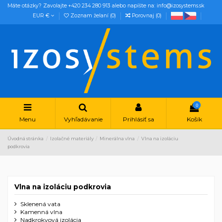
Máte otázky? Zavolajte +420 234 280 913 alebo napíšte na: info@izosystems.sk
EUR €
Zoznam želaní (
0
)
Porovnaj (
0
)
0
Menu
Vyhľadávanie
Prihlásiť sa
Košík
Úvodná stránka
Izolačné materiály
Minerálna vlna
Vlna na izoláciu
podkrovia
Vlna na izoláciu podkrovia
Sklenená vata
Kamenná vlna
Nadkrokvová izolácia