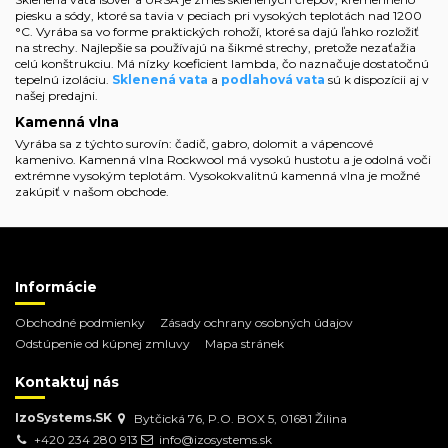
piesku a sódy, ktoré sa tavia v peciach pri vysokých teplotách nad 1200
°C. Vyrába sa vo forme praktických rohoží, ktoré sa dajú ľahko rozložiť
na strechy. Najlepšie sa používajú na šikmé strechy, pretože nezaťažia
celú konštrukciu. Má nízky koeficient lambda, čo naznačuje dostatočnú
tepelnú izoláciu.
Sklenená vata
a
podlahová vata
sú k dispozícii aj v
našej predajni.
Kamenná vlna
Vyrába sa z týchto surovín: čadič, gabro, dolomit a vápencové
kamenivo. Kamenná vlna Rockwool má vysokú hustotu a je odolná voči
extrémne vysokým teplotám.
Vysokokvalitnú kamenná vlna
je možné
zakúpiť v našom obchode.
Informácie
Obchodné podmienky
Zásady ochrany osobných údajov
Odstúpenie od kúpnej zmluvy
Mapa stránek
Kontaktuj nás
IzoSystems.SK
Bytčická 76, P.O. BOX 5, 01681 Žilina
+420 234 280 913
info@izosystems.sk