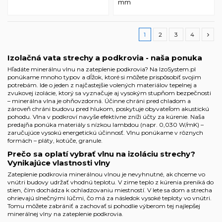
mm
1
2
3
4
Izolačná vata strechy a podkrovia - naša ponuka
Hľadáte minerálnu vlnu na zateplenie podkrovia? Na IzoSystem.pl
ponúkame mnoho typov a dĺžok, ktoré si môžete prispôsobiť svojim
potrebám. Ide o jeden z najčastejšie volených materiálov tepelnej a
zvukovej izolácie, ktorý sa vyznačuje aj vysokým stupňom bezpečnosti
– minerálna vlna je ohňovzdorná. Účinne chráni pred chladom a
zároveň chráni budovu pred hlukom, poskytuje obyvateľom akustickú
pohodu. Vlna v podkroví navyše efektívne zníži účty za kúrenie. Naša
predajňa ponúka materiály s nízkou lambdou (napr. 0,030 W/mK) –
zaručujúce vysokú energetickú účinnosť. Vlnu ponúkame v rôznych
formách – pláty, kotúče, granule.
Prečo sa oplatí vybrať vlnu na izoláciu strechy?
Vynikajúce vlastnosti vlny
Zateplenie podkrovia minerálnou vlnou je nevyhnutné, ak chceme vo
vnútri budovy udržať vhodnú teplotu. V zime teplo z kúrenia preniká do
stien, čím dochádza k ochladzovaniu miestností. V lete sa dom a strecha
ohrievajú slnečnými lúčmi, čo má za následok vysoké teploty vo vnútri.
Tomu môžete zabrániť a zachovať si pohodlie výberom tej najlepšej
minerálnej vlny na zateplenie podkrovia.