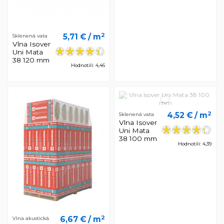
2
5,71 €
/ m
Sklenená vata
Vlna Isover
Uni Mata
38 120 mm
Hodnotili: 4,46
2
4,52 €
/ m
Sklenená vata
Vlna Isover
Uni Mata
38 100 mm
Hodnotili: 4,39
2
6,67 €
/ m
Vlna akustická