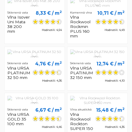
2
2
8,33 €
/ m
10,71 €
/ m
Sklenená vata
Kamenná vlna
Vlna Isover
Vlna
Uni Mata
Rockwool
38 200
Rockmin
Hodnotili: 4,54
Hodnotili: 4,49
mm
PLUS 160
mm
2
2
4,76 €
/ m
12,74 €
/ m
Sklenená vata
Sklenená vata
Vlna URSA
Vlna URSA
PLATINUM
PLATINUM
32 50 mm
32 150 mm
Hodnotili: 4,36
Hodnotili: 4,10
2
2
6,67 €
/ m
15,48 €
/ m
Sklenená vata
Vlna akustická
Vlna URSA
Vlna
GOLD 35
Rockwool
100 mm
Rockton
Hodnotili: 4,46
Hodnotili: 4,36
SUPER 150