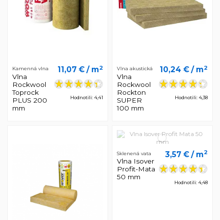
2
2
11,07 €
/ m
10,24 €
/ m
Kamenná vlna
Vlna akustická
Vlna
Vlna
Rockwool
Rockwool
Toprock
Rockton
Hodnotili: 4,41
Hodnotili: 4,38
PLUS 200
SUPER
mm
100 mm
2
3,57 €
/ m
Sklenená vata
Vlna Isover
Profit-Mata
50 mm
Hodnotili: 4,48