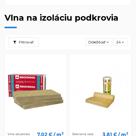
Vlna na izoláciu podkrovia
Filtrovať
Dôležitosť
24
2
2
7,02 €
/ m
3,81 €
/ m
Vlna akustická
Sklenená vata