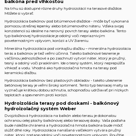
balkóna pred vlhkosťou
Na trhu sú dostupné rôzne druhy hydroizolácií na terasové dlaždice.
Môžete si vybrať:
Hydroizolácia balkónov pod bitúmenové dlaždice - môže byť vykonaná
pomocou strešnej lepenky alebo bitúmenového náteru. Vďaka svojej
konzistencii sú ideálne na nerovný povrch terasy alebo balkóna. Tento
typ balkónovej hydroizolácie je odolný voči nepriaznivým
poveternostným vplyvom, korózii a UV žiareniu.
Minerálna hydroizolácia pod vonkajšiu dlažbu – minerálna hydroizolácia
terás a balkónov je tiež veľmi účinná. Takéto balkónové tesnenie je
väčšinou jednozložkové a po zaschnutí vytvorí náter, ktorý je pružný,
tesný a odolný voči prasklinám. Ide o tesný systém, ktorý neprepúšťa
vlhkosť a vodu. Vhodná ako hydroizolačná hmota na terasy pod
keramickú dlažbu.
Hydroizolácia balkónov bez plastových obkladov - takéto utesnenie
betónovej terasy je veľmi široký sortiment. Tento typ tesniacej malty sa
vyznačuje krátkou dobou schnutia, schopnosťou udržiavať pri nízkych
teplotách a spevnením proti korózii.
Hydroizolácia terasy pod doskami - balkónový
hydroizolačný systém Weber
Dvojzložková hydroizolácia na balkón alebo terasu je dokonalou
ochranou celej plochy balkónovej alebo terasovej dosky. Vaša podlaha
bude náležite chránená a hydroizolačná hmota balkóna bude môcť
slúžiť dlhé roky. Hydroizolácia nanášaná valčekom vytvára pružný
náter, ktorý zostane odolný voči poveternostným vplyvom. Použitie