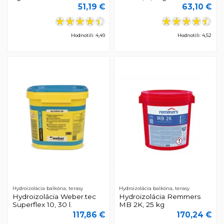
51,19 €
63,10 €
Hodnotili: 4,49
Hodnotili: 4,52
Hydroizolácia balkóna, terasy
Hydroizolácia balkóna, terasy
Hydroizolácia Weber.tec
Hydroizolácia Remmers
Superflex 10, 30 l.
MB 2K, 25 kg
117,86 €
170,24 €