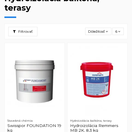
terasy
Filtrovať
Dôležitosť
6
Stavebná chémia
Hydroizolácia balkóna, terasy
Swisspor FOUNDATION 19
Hydroizolácia Remmers
kg
MB 2K, 8,3 kg