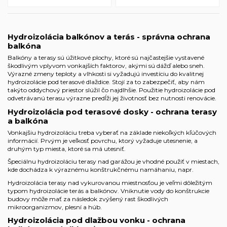
Hydroizolácia balkónov a terás - správna ochrana
balkóna
Balkóny a terasy sú úžitkové plochy, ktoré sú najčastejšie vystavené
škodlivým vplyvom vonkajších faktorov, akými sú dážď alebo sneh.
Výrazné zmeny teploty a vlhkosti si vyžadujú investíciu do kvalitnej
hydroizolácie pod terasové dlaždice. Stojí za to zabezpečiť, aby nám
takýto oddychový priestor slúžil čo najdlhšie. Použitie hydroizolácie pod
odvetrávanú terasu výrazne predĺži jej životnosť bez nutnosti renovácie.
Hydroizolácia pod terasové dosky - ochrana terasy
a balkóna
Vonkajšiu hydroizoláciu treba vyberať na základe niekoľkých kľúčových
informácií. Prvým je veľkosť povrchu, ktorý vyžaduje utesnenie, a
druhým typ miesta, ktoré sa má utesniť.
Špeciálnu hydroizoláciu terasy nad garážou je vhodné použiť v miestach,
kde dochádza k výraznému konštrukčnému namáhaniu, napr.
Hydroizolácia terasy nad vykurovanou miestnosťou je veľmi dôležitým
typom hydroizolácie terás a balkónov. Vniknutie vody do konštrukcie
budovy môže mať za následok zvýšený rast škodlivých
mikroorganizmov, plesní a húb.
Hydroizolácia pod dlažbou vonku - ochrana