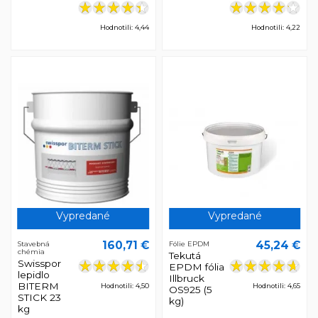
Hodnotili: 4,44
Hodnotili: 4,22
Vypredané
Vypredané
160,71 €
45,24 €
Stavebná
Fólie EPDM
chémia
Tekutá
Swisspor
EPDM fólia
lepidlo
Illbruck
BITERM
Hodnotili: 4,50
Hodnotili: 4,65
OS925 (5
STICK 23
kg)
kg