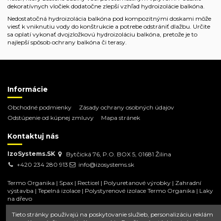
dekoratívnych vločiek dodatočne zlepší vzhľad hydroizolácie balkóna.
Nedostatočná hydroizolácia balkóna pod kompozitnými doskami môže
viesť k vniknutiu vody do konštrukcie a potrebe odstrániť dlažbu. Určite
sa oplatí vykonať dvojzložkovú hydroizoláciu balkóna, pretože je to
najlepší spôsob ochrany balkóna či terasy.
Informácie
Obchodné podmienky
Zásady ochrany osobných údajov
Odstúpenie od kúpnej zmluvy
Mapa stránek
Kontaktuj nás
IzoSystems.SK
Bytčická 76, P.O. BOX 5, 01681 Žilina
+420 234 280 913
info@izosystems.sk
Termo Organika
|
Spax
|
Recticel
|
Polyuretanové výrobky
|
Zahradní
výstavba
|
Tepelná izolace
|
Polystyrenové izolace Termo Organika
|
Laky
na dřevo
Tieto stránky používajú na poskytovanie služieb, personalizáciu reklám