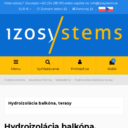
Máte otázky? Zavolajte +420 234 280 913 alebo napíšte na: info@izosystems.sk
EUR €
Zoznam želaní (
0
)
Porovnaj (
0
)
0
Menu
Vyhľadávanie
Prihlásiť sa
Košík
Úvodná stránka
stavebná chémia
Vodeodolný
Hydroizolácia balkóna, terasy
Hydroizolácia balkóna, terasy
Hydroizolácia balkóna,