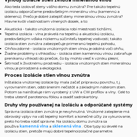
Ako teda izolovať steny vášho domu zvnútra? Pre takúto tepelnú
izoláciu odporúčame predovšetkým minerálnu vlnu (kamennú a
sklenenú). Prečo je dobré zatepliť steny minerálnou vlnou zvnútra?
Hlavne kvôli vlastnostiam vlnených dosiek, a to:
Akustická - takáto vnútorná izolácia robí miestnosti tichšími,
Tepelná izolácia - vlna je skvelá na tepelnú a akustickú izoláciu,
predovšetkým vďaka nízkemu súčiniteľu tepelnej vodivosti; takáto
izolácia stien zvnútra zabezpečuje primeranú tepelnú pohodu,
Ohňovzdorné - izolácia vnútorných stien vlnou je odolná voči ohňu,
Žiadne problémy s vlhkosťou - izolácia stien kamennou vlnou zabraňuje
prenikaniu vlhkosti do priečok, čo by mohlo viesť k vzniku plesní,
Šetrnosť k životnému prostrediu - izolácia vnútorných stien minerálnou
vlnou je prirodzená a ekologická.
Proces izolácie stien vlnou zvnútra
Inštalácia vnútornej izolácie by mala začať prípravou povrchu, t.j.
vyrovnaním stien, odstránením nečistôt a základným náterom stien.
Potom sa nainštaluje rám vyrobený z UW a CW profilov a vlny. Celé to
treba utesniť parotesnou fóliou a osadiť sadrokartóny.
Druhy vlny používanej na izoláciu a odporúčané systémy
Správna izolácia stien zvnútra je nevyhnutná. Vnútorné zateplenie má
obrovský vplyv na váš tepelný komfort a konečné účty za vykurovanie,
preto ho treba robiť správne. Na izoláciu domu zvnútra sa
používa
kamenná vlna
a
sklenená vlna
. Oba typy sú skvelé na
izoláciu stien, pretože majú dobré tepelnoizolačné parametre.