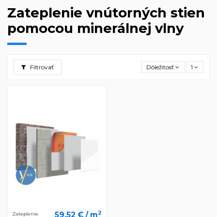
Zateplenie vnútorných stien
pomocou minerálnej vlny
Filtrovať
Dôležitosť
1
2
59,52 €
/ m
Zateplenie