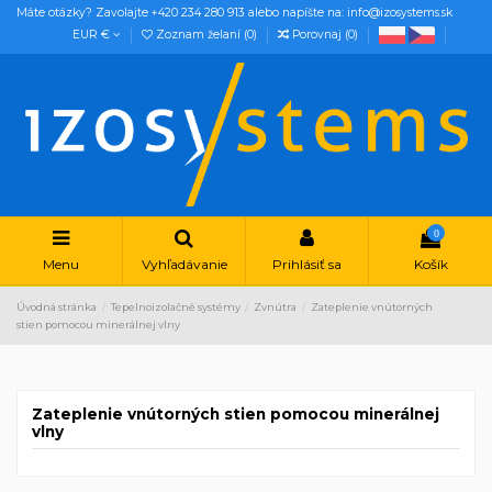
Máte otázky? Zavolajte +420 234 280 913 alebo napíšte na: info@izosystems.sk
EUR €
Zoznam želaní (
0
)
Porovnaj (
0
)
0
Menu
Vyhľadávanie
Prihlásiť sa
Košík
Úvodná stránka
Tepelnoizolačné systémy
Zvnútra
Zateplenie vnútorných
stien pomocou minerálnej vlny
Zateplenie vnútorných stien pomocou minerálnej
vlny