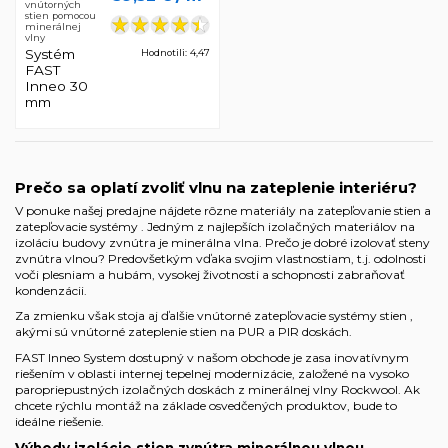
vnútorných
stien pomocou
minerálnej
vlny
Systém
Hodnotili: 4,47
FAST
Inneo 30
mm
Prečo sa oplatí zvoliť vlnu na zateplenie interiéru?
V ponuke našej predajne nájdete rôzne materiály na zatepľovanie stien a
zatepľovacie systémy
. Jedným z najlepších izolačných materiálov na
izoláciu budovy zvnútra je minerálna vlna. Prečo je dobré izolovať steny
zvnútra vlnou? Predovšetkým vďaka svojim vlastnostiam, t.j. odolnosti
voči plesniam a hubám, vysokej životnosti a schopnosti zabraňovať
kondenzácii.
Za zmienku však stoja aj ďalšie
vnútorné zatepľovacie systémy stien
,
akými sú
vnútorné zateplenie stien na PUR a PIR doskách
.
FAST Inneo System dostupný v našom obchode je zasa inovatívnym
riešením v oblasti internej tepelnej modernizácie, založené na vysoko
paropriepustných izolačných doskách z minerálnej vlny Rockwool. Ak
chcete rýchlu montáž na základe osvedčených produktov, bude to
ideálne riešenie.
Výhody izolácie stien zvnútra minerálnou vlnou