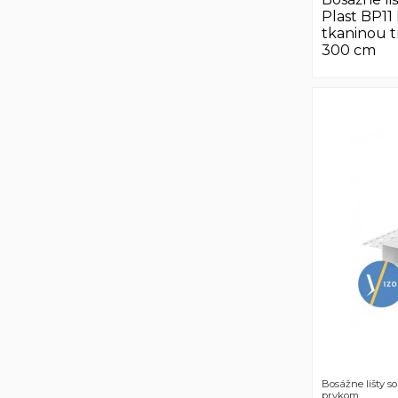
Plast BP11
tkaninou 
300 cm
Bosážne lišty s
prvkom