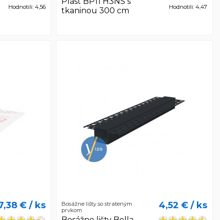
Plast BP11 H3NS s
Hodnotili: 4,56
Hodnotili: 4,47
tkaninou 300 cm
7,38 €
/ ks
4,52 €
/ ks
Bosážne lišty so strateným
prvkom
Bosážne lišty Bella