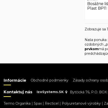
Bosážne liš
Plast BP1
Zobrazuje sa 1
Naša ponuka z
ozdobných „pá
prvkom
má po
predchádzajú
Informácie
Obchodné podmienky
Zásady ochrany oso
Kontaktuj nás
IzoSystems.SK
Bytčická 76, P.O. BOX 5
Termo Organika
|
Spax
|
Recticel
|
Polyuretanové výrobky
|
Za