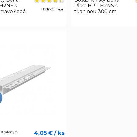
 H2NS s
Plast BP11 H2NS s
Hodnotili: 4,41
tmavo šedá
tkaninou 300 cm
4,05 €
/ ks
o strateným