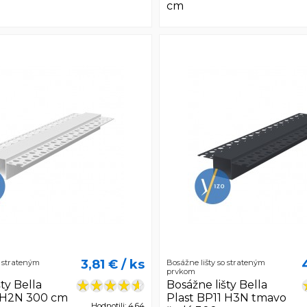
cm
3,81 €
/ ks
o strateným
Bosážne lišty so strateným
prvkom
ty Bella
Bosážne lišty Bella
1 H2N 300 cm
Plast BP11 H3N tmavo
Hodnotili: 4,64