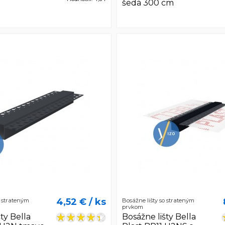
šedá 300 cm
4,52 €
/ ks
o strateným
Bosážne lišty so strateným
prvkom
ty Bella
Bosážne lišty Bella