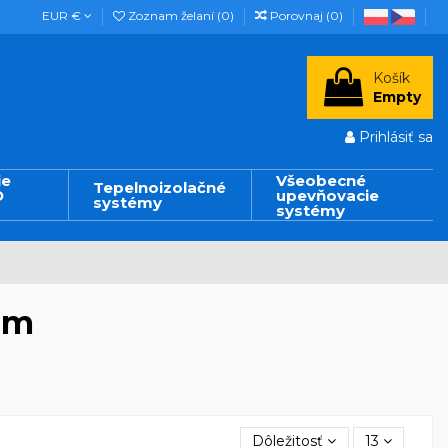
EUR €
Zoznam želaní (
0
)
Porovnaj (
0
)
Košík
Empty
Prihlásiť sa
ie
Všeobecné
Tepelnoizolačné
D
upevňovacie
systémy
systémy
om
Dôležitosť
13