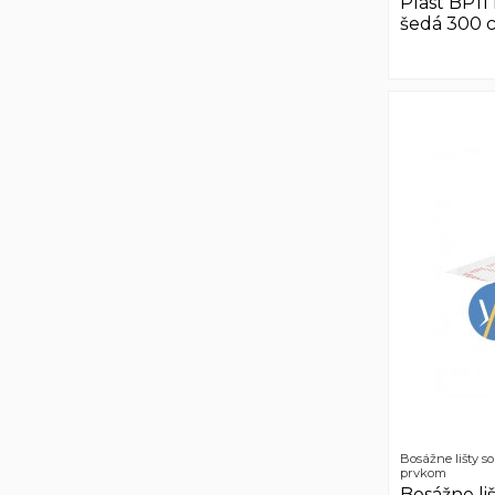
Plast BP1
šedá 300 
Bosážne lišty s
prvkom
Bosážne liš