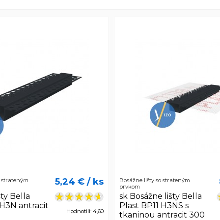
5,24 €
/ ks
o strateným
Bosážne lišty so strateným
prvkom
ty Bella
sk Bosážne lišty Bella
 H3N antracit
Plast BP11 H3NS s
Hodnotili: 4,60
tkaninou antracit 300