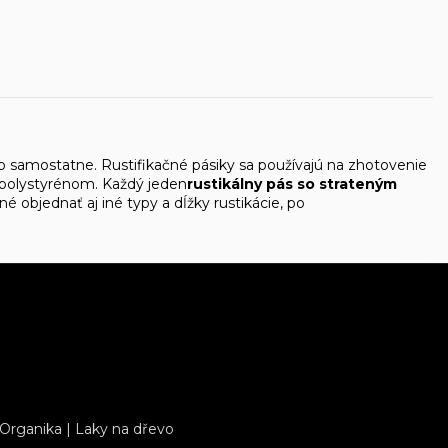
o samostatne. Rustifikačné pásiky sa používajú na zhotovenie
s polystyrénom. Každý jeden
rustikálny pás so strateným
objednať aj iné typy a dĺžky rustikácie, po
 Organika
|
Laky na dřevo