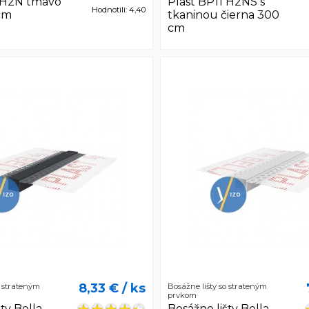
1 H2N tmavo
Plast BP11 H2NS s
Hodnotili: 4,40
cm
tkaninou čierna 300
cm
8,33 €
/ ks
o strateným
Bosážne lišty so strateným
prvkom
ty Bella
Bosážne lišty Bella