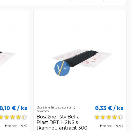
8,10 €
/ ks
8,33 €
/ ks
Bosážne lišty so strateným
prvkom
Bosážne lišty Bella
Plast BP11 H2NS s
Hodnotili: 4,41
Hodnotili: 4,44
tkaninou antracit 300