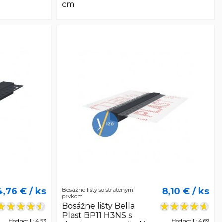
cm
4,76 €
/ ks
8,10 €
/ ks
Bosážne lišty so strateným
prvkom
Bosážne lišty Bella
Plast BP11 H3NS s
Hodnotili: 4,53
Hodnotili: 4,69