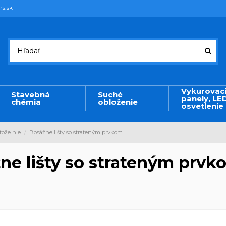
ms.sk
Vykurovac
Stavebná
Suché
panely, LE
chémia
obloženie
osvetlenie
tože nie
Bosážne lišty so strateným prvkom
ne lišty so strateným prvk