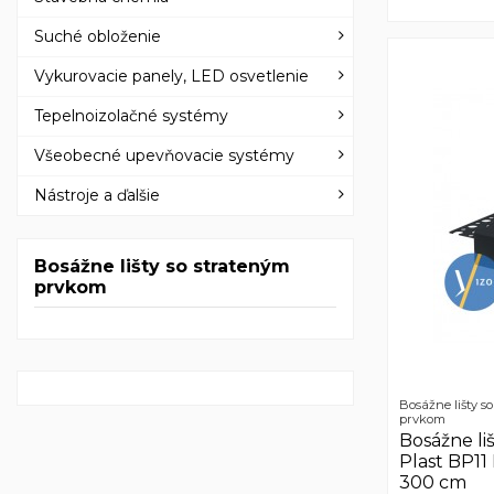
Suché obloženie
Vykurovacie panely, LED osvetlenie
Tepelnoizolačné systémy
Všeobecné upevňovacie systémy
Nástroje a ďalšie
Bosážne lišty so strateným
prvkom
Bosážne lišty s
prvkom
Bosážne liš
Plast BP11
300 cm