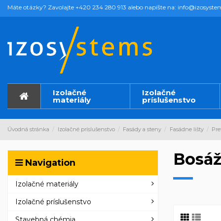
Máte otázky? Zavolajte +420 234 280 913 alebo napíšte na: info@izosyste
Izolačné
Izolačné
materiály
príslušenstvo
Úvodná stránka
Izolačné príslušenstvo
Fasády a steny
Fasádne lišty
Pre
Bosáž
Navigation
Izolačné materiály
Izolačné príslušenstvo
Stavebná chémia