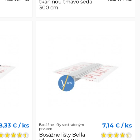
tkaninou tmavo šedá
300 cm
8,33 €
/ ks
7,14 €
/ ks
Bosážne lišty so strateným
prvkom
Bosážne lišty Bella