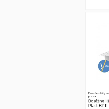
Bosážne lišty s
prvkom
Bosážne liš
Plast BP1