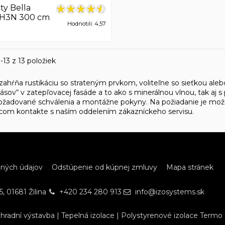
ty Bella
1 H3N 300 cm
Hodnotili: 4,57
-13 z 13 položiek
ahŕňa rustikáciu so strateným prvkom, voliteľne so sieťkou aleb
sov“ v zatepľovacej fasáde a to ako s minerálnou vlnou, tak aj 
žadované schválenia a montážne pokyny. Na požiadanie je možné 
com kontakte s naším oddelením zákazníckeho servisu.
bných údajov
Odstúpenie od kúpnej zmluvy
Mapa stránek
, 01681 Žilina
+420 234 280 913
info@izosystems.sk
hradní výstavba
|
Tepelná izolace
|
Polystyrenové izolace Termo