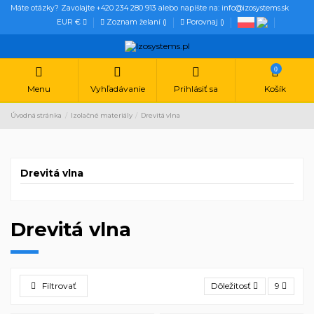
Máte otázky? Zavolajte +420 234 280 913 alebo napíšte na: info@izosystems.sk
EUR €
Zoznam želaní (
)
Porovnaj (
)
0
Menu
Vyhľadávanie
Prihlásiť sa
Košík
Úvodná stránka
Izolačné materiály
Drevitá vlna
Drevitá vlna
Drevitá vlna
Filtrovať
Dôležitosť
9