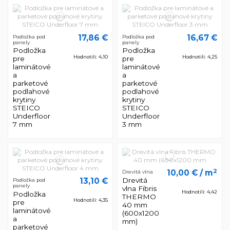
17,86 €
16,67 €
Podložka pod
Podložka pod
panely
panely
Podložka
Podložka
Hodnotili: 4,10
Hodnotili: 4,25
pre
pre
laminátové
laminátové
a
a
parketové
parketové
podlahové
podlahové
krytiny
krytiny
STEICO
STEICO
Underfloor
Underfloor
7 mm
3 mm
2
10,00 €
/ m
Drevitá vlna
Drevitá
13,10 €
Podložka pod
panely
vlna Fibris
Hodnotili: 4,42
Podložka
THERMO
Hodnotili: 4,35
pre
40 mm
laminátové
(600x1200
a
mm)
parketové