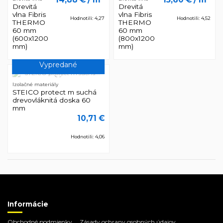
Drevitá
Drevitá
vlna Fibris
vlna Fibris
Hodnotili: 4,27
Hodnotili: 4,52
THERMO
THERMO
60 mm
60 mm
(600x1200
(800x1200
mm)
mm)
Vypredané
Izolačné materiály
STEICO protect m suchá
drevovláknitá doska 60
mm
10,71 €
Hodnotili: 4,06
Informácie
Obchodné podmienky
Zásady ochrany osobných údajov