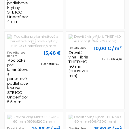
podlahové
krytiny
STEICO
Underfloor
4 mm
2
10,00 €
/ m
Drevitá vlna
Drevitá
15,48 €
Podložka pod
panely
vlna Fibris
Hodnotili: 4,46
Podložka
THERMO
Hodnotili: 4,21
pre
40 mm
laminátové
(800x1200
a
mm)
parketové
podlahové
krytiny
STEICO
Underfloor
5,5 mm
2
2
14,88 €
/ m
15,60 €
/ m
Drevitá vlna
Drevitá vlna