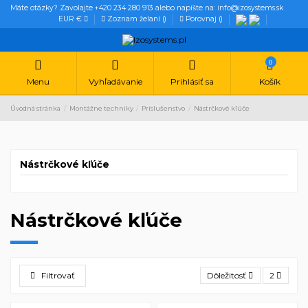
Máte otázky? Zavolajte +420 234 280 913 alebo napíšte na: info@izosystems.sk
EUR €
Zoznam želaní (
)
Porovnaj (
)
0
Menu
Vyhľadávanie
Prihlásiť sa
Košík
Úvodná stránka
Montážne techniky
Príslušenstvo
Nástrčkové kľúče
Nástrčkové kľúče
Nástrčkové kľúče
Filtrovať
Dôležitosť
2