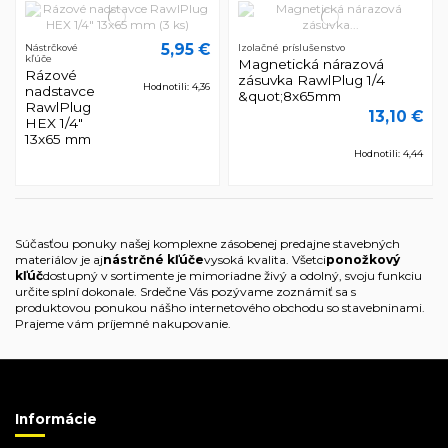
5,95 €
Nástrčkové
Izolačné príslušenstvo
kľúče
Magnetická nárazová
Rázové
zásuvka RawlPlug 1/4
Hodnotili: 4,36
nadstavce
&quot;8x65mm
RawlPlug
13,10 €
HEX 1/4"
13x65 mm
Hodnotili: 4,44
Súčasťou ponuky našej komplexne zásobenej predajne stavebných
materiálov je aj
nástrčné kľúče
vysoká kvalita. Všetci
ponožkový
kľúč
dostupný v sortimente je mimoriadne živý a odolný, svoju funkciu
určite splní dokonale. Srdečne Vás pozývame zoznámiť sa s
produktovou ponukou nášho internetového obchodu so stavebninami.
Prajeme vám príjemné nakupovanie.
Informácie