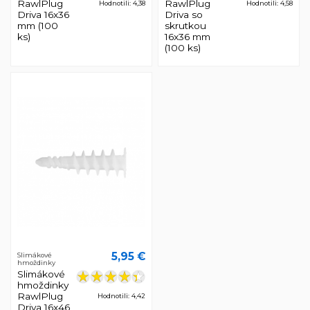
RawlPlug
RawlPlug
Hodnotili: 4,38
Hodnotili: 4,58
Driva 16x36
Driva so
mm (100
skrutkou
ks)
16x36 mm
(100 ks)
5,95 €
Slimákové
hmoždinky
Slimákové
hmoždinky
RawlPlug
Hodnotili: 4,42
Driva 16x46