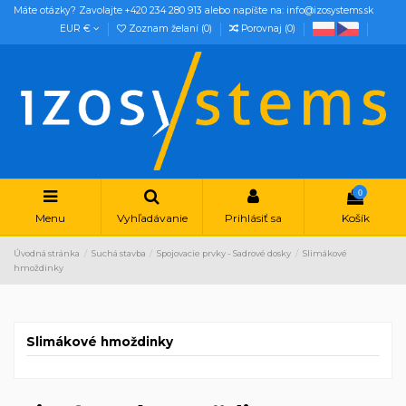
Máte otázky? Zavolajte +420 234 280 913 alebo napíšte na: info@izosystems.sk
EUR €
Zoznam želaní (
0
)
Porovnaj (
0
)
0
Menu
Vyhľadávanie
Prihlásiť sa
Košík
Úvodná stránka
Suchá stavba
Spojovacie prvky - Sadrové dosky
Slimákové
hmoždinky
Slimákové hmoždinky