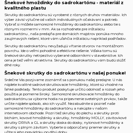
Šnekové hmoždinky do sadrokartónu - materiál z
kvalitného plastu
Skrutky do sadrokartónu sú vyrobené z rôznych druhov materiálov. Ich
výber závisí výlučne od vašich individuálnych očakávaní a potrieb.
Vybrať si môžete samorezné hmoždinky do sadrokartónu alebo tie s
rôznymi rozmermi v mm. Ak sa rozhodnete pre inštaláciu
sadrokartónu
, naša
predajňa pre domácich majstrov
ponúka mnoho
zaujímavých riešení, ktoré vám uľahčia inštaláciu napríklad podhľadov.
Skrutky do sadrokartónu nevyžadujú vŕtanie otvorov na montážnom
povrchu. Ide o veľmi pohodlné a efektívne riešenie. Vďaka tomu sú
šnekové skrutky netrpezlivo vyberané odborníkmi v stavebníctve. Ich
cena je tiež veľmi atraktívna. Skrutky do sadrokartónu vám budú slúžiť
dlhé roky.
Šnekové skrutky do sadrokartónu v našej ponuke!
Srdečne Vás pozývame zoznámiť sa s ponukou našej predajne. U nás
nájdete kvalitné sadrové skrutkovacie hmoždinky, ktoré sú vhodné na
ľahké podklady. Tento produkt poskytuje určitú odolnosť a rozsah jeho
použitia je pomerne široký. Samorezné skrutkovacie hmoždinky do
sadrokartónu sa výborne hodia na pripevnenie svetelných prvkov, takže
určite nájdete spôsob, ako ich využiť. Nezabudnite si pozrieť naše
samorezné hmoždinky do sadrokartónu a nakúpte v našom
internetovom obchode. Pozri tiež
skrutky do plechu a skrutky proti
blchám
,
kovové hmoždinky a skrutky
,
hmoždinky MOLLY
,
závitovkové
skrutky DRIVA a GL
a
skrutky doska do dosky
, nylonové hmoždinky a
skrutky s plným závitom. Vyberte si odporúčaný priemer skrutky a
užite si jeho prevádzku po dlhú dobu.