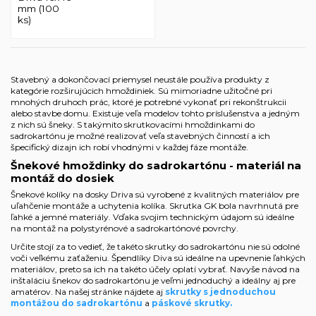
mm (100
ks)
Stavebný a dokončovací priemysel neustále používa produkty z
kategórie rozširujúcich hmoždiniek. Sú mimoriadne užitočné pri
mnohých druhoch prác, ktoré je potrebné vykonať pri rekonštrukcii
alebo stavbe domu. Existuje veľa modelov tohto príslušenstva a jedným
z nich sú šneky. S takýmito skrutkovacími hmoždinkami do
sadrokartónu je možné realizovať veľa stavebných činností a ich
špecifický dizajn ich robí vhodnými v každej fáze montáže.
Šnekové hmoždinky do sadrokartónu - materiál na
montáž do dosiek
Šnekové kolíky na dosky Driva sú vyrobené z kvalitných materiálov pre
uľahčenie montáže a uchytenia kolíka. Skrutka GK bola navrhnutá pre
ľahké a jemné materiály. Vďaka svojim technickým údajom sú ideálne
na montáž na polystyrénové a sadrokartónové povrchy.
Určite stojí za to vedieť, že takéto skrutky do sadrokartónu nie sú odolné
voči veľkému zaťaženiu. Špendlíky Diva sú ideálne na upevnenie ľahkých
materiálov, preto sa ich na takéto účely oplatí vybrať. Navyše návod na
inštaláciu šnekov do sadrokartónu je veľmi jednoduchý a ideálny aj pre
amatérov. Na našej stránke nájdete aj
skrutky s jednoduchou
montážou do sadrokartónu
a
páskové skrutky
.