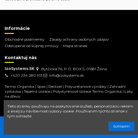
Informácie
Obchodné podmienky
Zásady ochrany osobných údajov
Odstúpenie od kúpnej zmluvy
Mapa stránek
Kontaktuj nás
IzoSystems.SK
Bytčická 76, P.O. BOX 5, 01681 Žilina
+420 234 280 913
info@izosystems.sk
Termo Organika
|
Spax
|
Recticel
|
Polyuretanové výrobky
|
Zahradní
výstavba
|
Tepelná izolace
|
Polystyrenové izolace Termo Organika
|
Laky
na dřevo
Tieto stránky používajú na poskytovanie služieb, personalizáciu reklám
a analýzu návštevnosti súbory cookie. Používaním týchto stránok s
tým súhlasíte.
Copyright © IzoSystems.sk 2026. Všetky práva vyhradené.
Súhlasím