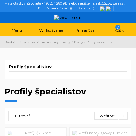
Máte otázky? Zavolajte +420 234 280 913 alebo napíšte na: info@izosystems.sk
EUR €
Zoznam želaní (
)
Porovnaj (
)
0
Menu
Vyhľadávanie
Prihlásiť sa
Košík
Úvodná stránka
Suchá stavba
Pásy a profily
Profily
Profily špecialistov
Profily špecialistov
Profily špecialistov
Filtrovať
Dôležitosť
2