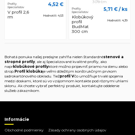
4,52 €
Profily
špecialistov
5,71 €
/ ks
Profily
V profil 2,6
špecialistov
Hodnotili: 4,53
rm
Klobúkový
Hodnotili: 4,39
profil
BudMat
300 cm
Bohatá ponuka našej predajne zahŕňa nielen štandardné
stenové a
stropné profily
, ale aj špecializované kvalitné profily, ako
napr
klobúkové profily
ktoré možno pripevniť priamo na stenu alebo
strop.
Profil klobúka
je veľmi dôležitým konštrukčným prvkom
sadrokartónového obkladu. Tiež
profil V
čo umožňuje trvalé spojenia
medzi doskami, ktoré sú vo vzájomnom kontakte pod rôznymi uhlami
sklonu. Ak chcete vybrať perfektný produkt, kontaktujte oddelenie
služieb zákazníkom.
Informácie
Obchodné podmienky
Zásady ochrany osobných údajov