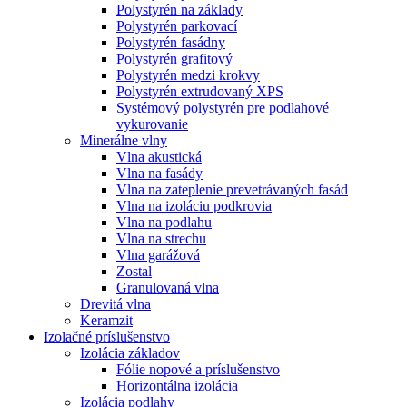
Polystyrén na základy
Polystyrén parkovací
Polystyrén fasádny
Polystyrén grafitový
Polystyrén medzi krokvy
Polystyrén extrudovaný XPS
Systémový polystyrén pre podlahové
vykurovanie
Minerálne vlny
Vlna akustická
Vlna na fasády
Vlna na zateplenie prevetrávaných fasád
Vlna na izoláciu podkrovia
Vlna na podlahu
Vlna na strechu
Vlna garážová
Zostal
Granulovaná vlna
Drevitá vlna
Keramzit
Izolačné príslušenstvo
Izolácia základov
Fólie nopové a príslušenstvo
Horizontálna izolácia
Izolácia podlahy