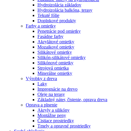
Hydroizolácia základov
Hydroizolácia balkóna, terasy
Tekuté fólie
Doplnkové produkty
Farby a omietky
Penetrácie pod omietky
Fasádne farby
Akrylátové omietky
Mozaikové omietky
Silikátové omietky
Silikón-silikátové omietky
Silikónové omietky
Strojová omietka
Minerálne omietky
Výrobky z dreva
Laky
Impregnácie na drevo
Oleje na terasy
Základný náter, čistenie, oprava dreva
Oprava a plnenie
Akryly a silikóny
Montážne peny
Čistiace prostriedky
Tmely a opravné prostriedky