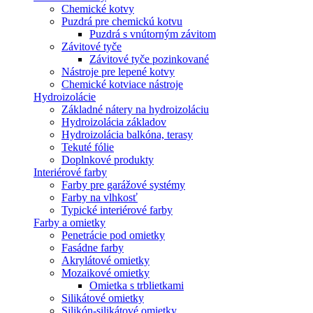
Chemické kotvy
Puzdrá pre chemickú kotvu
Puzdrá s vnútorným závitom
Závitové tyče
Závitové tyče pozinkované
Nástroje pre lepené kotvy
Chemické kotviace nástroje
Hydroizolácie
Základné nátery na hydroizoláciu
Hydroizolácia základov
Hydroizolácia balkóna, terasy
Tekuté fólie
Doplnkové produkty
Interiérové farby
Farby pre garážové systémy
Farby na vlhkosť
Typické interiérové farby
Farby a omietky
Penetrácie pod omietky
Fasádne farby
Akrylátové omietky
Mozaikové omietky
Omietka s trblietkami
Silikátové omietky
Silikón-silikátové omietky