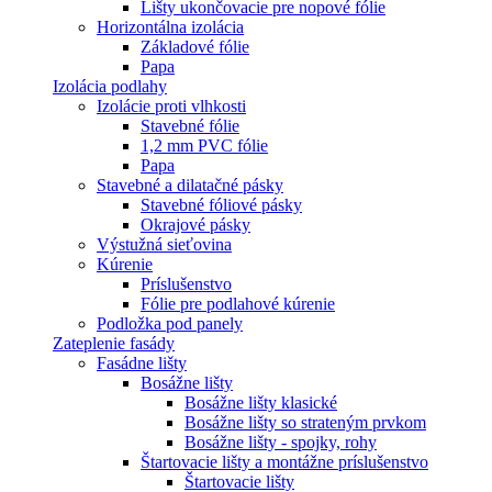
Lišty ukončovacie pre nopové fólie
Horizontálna izolácia
Základové fólie
Papa
Izolácia podlahy
Izolácie proti vlhkosti
Stavebné fólie
1,2 mm PVC fólie
Papa
Stavebné a dilatačné pásky
Stavebné fóliové pásky
Okrajové pásky
Výstužná sieťovina
Kúrenie
Príslušenstvo
Fólie pre podlahové kúrenie
Podložka pod panely
Zateplenie fasády
Fasádne lišty
Bosážne lišty
Bosážne lišty klasické
Bosážne lišty so strateným prvkom
Bosážne lišty - spojky, rohy
Štartovacie lišty a montážne príslušenstvo
Štartovacie lišty