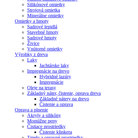
Silikónové omietky
Strojová omietka
Minerálne omietky
Omietky a hmoty
Sadrové lepidlá
Stavebné hmoty
Sadrové hmoty
Živice
Vnútorné omietky
Výrobky z dreva
Laky
Jachtárske laky
Impregnácie na drevo
Hybridné lazúry
Impregnácie
Oleje na terasy
Základný náter, čistenie, oprava dreva
Základné nátery na drevo
Čistenie a oprava
Oprava a plnenie
Akryly a silikóny
Montážne peny
Čistiace prostriedky
Čistenie klinkera
Tmely a opravné prostriedky