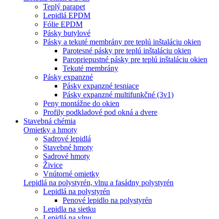
Teplý parapet
Lepidlá EPDM
Fólie EPDM
Pásky butylové
Pásky a tekuté membrány pre teplú inštaláciu okien
Parotesné pásky pre teplú inštaláciu okien
Paropriepustné pásky pre teplú inštaláciu okien
Tekuté membrány
Pásky expanzné
Pásky expanzné tesniace
Pásky expanzné multifunkčné (3v1)
Peny montážne do okien
Profily podkladové pod okná a dvere
Stavebná chémia
Omietky a hmoty
Sadrové lepidlá
Stavebné hmoty
Sadrové hmoty
Živice
Vnútorné omietky
Lepidlá na polystyrén, vlnu a fasádny polystyrén
Lepidlá na polystyrén
Penové lepidlo na polystyrén
Lepidla na sietku
Lepidlá na vlnu