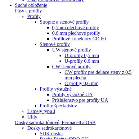
Suché obloženie
Pásy a profily
Profily
Stropné a stenové profily
0,5mm plechové profily
0,6 mm plechové profily
Profilové konektory CD 60
Stenové profily
UW stenové profily
U-profily 0,5 mm
U-profily 0,6 mm
CW stenové profily
CW profily pre deliace steny z 0,5
mm plechu
C profily 0,6 mm
Profily výstužné
Profily výstužné UA
Príslušenstvo pre profily UA
Profily špecialistov
Lamely typu J
Uhly
Dosky sadrokartónové, Fermacell a OSB
Dosky sadrokartónové
SDK doska