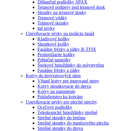
Dištančné podložky SPAX
Terasové podpery pod terasové dosk
Skrutky na terasové dosky
Terasové vrtáky
Trámové skrutky
iné prvky
Upevňovacie prvky na izoláciu fasád
Kladivové kolíky
Skrutkové kolíky
Fasádne frézky a zátky R-TFIX
Protipožiarne kolíky
Prítlačné tanieriky
Šnekové hmoždinky do polystyrénu
Fasádne frézky a zátky
Kotvy do trojvrstvových stien
Vŕtané kotvy pre murované steny
Kotvy skrutkovacie do dreva
Kotvy na zapustenie
Príslušenstvo ku kotvám
Upevňovacie prvky pre ploché strechy
Oceľové podložky
Teleskopické hmoždinky strešné
Strešné skrutky do betónu
Strešné skrutky do trapézového plechu
Strešné skrutky do dreva