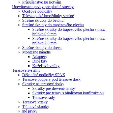
Príslušenstvo ku kotvám
Upevňovacie prvky pre ploché strechy
Oceľové podložky
Teleskopické hmoždinky strešné
Strešné skrutky do betónu
Strešné skrutky do trapézového plechu
Strešné skrutky do trapézového plechu s max.
hrúbka 0,9 mm
Strešné skrutky do trapézového plechu s max.
hrúbka 2,5 mm
Strešné skrutky do dreva
Montážne náradie
Adaptéry
Dlhé bity
Kužeľové vrtáky
Terasové systémy
Dištančné podložky SPAX
Terasové podpery pod terasové dosk
Skrutky na terasové dosky
Skrutky pre drevené terasy
Skrutky pre terasy s hliníkovou konštrukciou
Terasové sady
Terasové vrtáky
Trámové skrutky
iné prvky