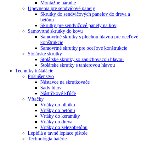
Montážne náradie
Upevnenia pre sendvičové panely
Skrutky do sendvičových panelov do dreva a
betónu
Skrutky pre sendvičové panely na kov
Samovrtné skrutky do kovu
Samovrtné skrutky s plochou hlavou pre oceľové
konštrukcie
Samovrtné skrutky pre oceľové konštrukcie
Stolárske skrutky
Stolárske skrutky so zapichovacou hlavou
Stolárske skrutky s tanierovou hlavou
Techniky inštalácie
Príslušenstvo
Nástavce na skrutkovače
Sady bitov
Nástrčkové kľúče
Vŕtačky
Vrtáky do hliníka
Vrtáky do betónu
Vrtáky do keramiky
Vrtáky do dreva
Vrtáky do železobetónu
Lepidlá a tavné lepiace pištole
Technológia batérie