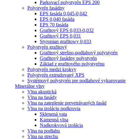
Parkovací polystyrén EPS 200
Polystyrén fasádny
EPS fasáda 0,045-0,042
EPS 0,040 fasáda
EPS 70 fasáda
Grafitový EPS 0,033-0,032
Grafitový EPS 0,031
Styropian grafitowy 0,033
Polystyrén grafitový
Grafitový strešno-podlahový polystyrén
Grafitový fasádny polystyrén
Základ z grafitového polystyrénu
Polystyrén medzi krokvy
Polystyrén extrudovaný XPS
Systémový polystyrén pre podlahové vykurovanie
Minerálne vlny
Vlna akustická
Vlna na fasády
Vlna na zateplenie prevetrávaných fasád
Vlna na izoláciu podkrovia
Sklenená vata
Kamenná vlna
Nadkrokvová izolácia
Vlna na podlahu
Vlna na strechu