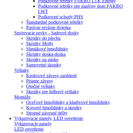
Podkrovné rebríky FAKRO LTK Energy
Podkrovné rebríky pre pasívny dom FAKRO
LWT
Podkrovné schody PHS
Štandardné podkrovné rebríky
Pasívne revízne dvierka
Spojovacie prvky - Sadrové dosky
Skrutky do plechu
Skrutky Molly
Slimákové hmoždinky
Skrutky doska-doska
Skrutky na páske
Samovrtné skrutky
Vešiaky
Krokvové závesy zaoblené
Priame závesy
Otočné vešiaky
Skrutky pre hríbové vešiaky
Montáže
Oceľové hmoždinky a kladivové hmoždinky
Kovové hmoždinky a skrutky
Stropné závesné drôty
Vykurovacie panely, LED osvetlenie
Vykurovacie panely
LED osvetlenie