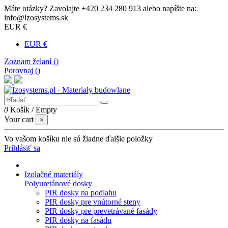
Máte otázky? Zavolajte +420 234 280 913 alebo napíšte na:
info@izosystems.sk
EUR €
EUR €
Zoznam želaní (
)
Porovnaj (
)
0
Košík
/
Empty
Your cart
×
Vo vašom košíku nie sú žiadne ďalšie položky
Prihlásiť sa
Izolačné materiály
Polyuretánové dosky
PIR dosky na podlahu
PIR dosky pre vnútorné steny
PIR dosky pre prevetrávané fasády
PIR dosky na fasádu