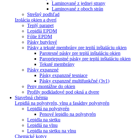
Laminované z jednej strany
Laminované z oboch strán
Strešný podhľad
Izolácia okien a dverí
Teplý parapet
Lepidlá EPDM
Fólie EPDM
Pásky butylové
Pásky a tekuté membrány pre teplú inštaláciu okien
Parotesné pásky pre teplú inštaláciu okien
Paropriepustné pásky pre teplú inštaláciu okien
Tekuté membrány
Pásky expanzné
Pásky expanzné tesniace
Pásky expanzné multifunkčné (3v1)
Peny montážne do okien
Profily podkladové pod okná a dvere
Stavebná chémia
Lepidlá na polystyrén, vlnu a fasádny polystyrén
Lepidlá na polystyrén
Penové lepidlo na polystyrén
Lepidla na sietku
Lepidlá na vlnu
Lepidla na sietku na vlnu
Chemické kotvy