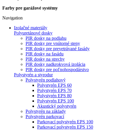
Farby pre garážové systémy
Navigation
Izolačné materiály
Polyuretánové dosky
PIR dosky na podlahu
PIR dosky pre vnútorné steny
PIR dosky pre prevetrávané fasády
PIR dosky na fasádu
PIR dosky na strechy
PIR dosky nadkrokvová izolácia
PIR dosky pre poľnohospodárstvo
Polystyrén a styrodur
Polystyrén podlahový
Polystyrén EPS 60
Polystyrén EPS 70
Polystyrén EPS 80
Polystyrén EPS 100
Akustický polystyrén
Polystyrén na základy
Polystyrén parkovací
Parkovací polystyrén EPS 100
Parkovací polystyrén EPS 150