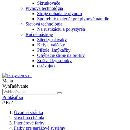
Skrutkovače
Plynová technológia
Stroje poháňané plynom
Spotrebný materiál pre plynové náradie
Sieťová technológia
Na rustikáciu a polystyrén
Ručné nástroje
Stierky, plaváky
Kefy a valčeky
Pištole, žmýkačky
Ohýbacie stroje na profily
Zošívačky, sponky
ostávajúce
Menu
Vyhľadávanie
Prihlásiť sa
0
Košík
Úvodná stránka
stavebná chémia
Interiérové farby
Farby pre garážové systémy