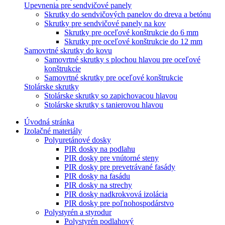
Upevnenia pre sendvičové panely
Skrutky do sendvičových panelov do dreva a betónu
Skrutky pre sendvičové panely na kov
Skrutky pre oceľové konštrukcie do 6 mm
Skrutky pre oceľové konštrukcie do 12 mm
Samovrtné skrutky do kovu
Samovrtné skrutky s plochou hlavou pre oceľové
konštrukcie
Samovrtné skrutky pre oceľové konštrukcie
Stolárske skrutky
Stolárske skrutky so zapichovacou hlavou
Stolárske skrutky s tanierovou hlavou
Úvodná stránka
Izolačné materiály
Polyuretánové dosky
PIR dosky na podlahu
PIR dosky pre vnútorné steny
PIR dosky pre prevetrávané fasády
PIR dosky na fasádu
PIR dosky na strechy
PIR dosky nadkrokvová izolácia
PIR dosky pre poľnohospodárstvo
Polystyrén a styrodur
Polystyrén podlahový