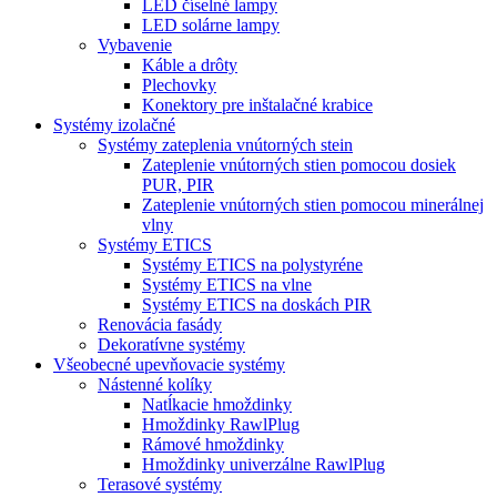
LED číselné lampy
LED solárne lampy
Vybavenie
Káble a drôty
Plechovky
Konektory pre inštalačné krabice
Systémy izolačné
Systémy zateplenia vnútorných stein
Zateplenie vnútorných stien pomocou dosiek
PUR, PIR
Zateplenie vnútorných stien pomocou minerálnej
vlny
Systémy ETICS
Systémy ETICS na polystyréne
Systémy ETICS na vlne
Systémy ETICS na doskách PIR
Renovácia fasády
Dekoratívne systémy
Všeobecné upevňovacie systémy
Nástenné kolíky
Natĺkacie hmoždinky
Hmoždinky RawlPlug
Rámové hmoždinky
Hmoždinky univerzálne RawlPlug
Terasové systémy