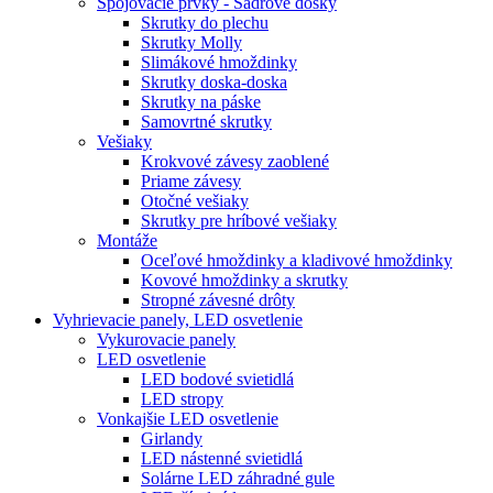
Spojovacie prvky - Sadrové dosky
Skrutky do plechu
Skrutky Molly
Slimákové hmoždinky
Skrutky doska-doska
Skrutky na páske
Samovrtné skrutky
Vešiaky
Krokvové závesy zaoblené
Priame závesy
Otočné vešiaky
Skrutky pre hríbové vešiaky
Montáže
Oceľové hmoždinky a kladivové hmoždinky
Kovové hmoždinky a skrutky
Stropné závesné drôty
Vyhrievacie panely, LED osvetlenie
Vykurovacie panely
LED osvetlenie
LED bodové svietidlá
LED stropy
Vonkajšie LED osvetlenie
Girlandy
LED nástenné svietidlá
Solárne LED záhradné gule