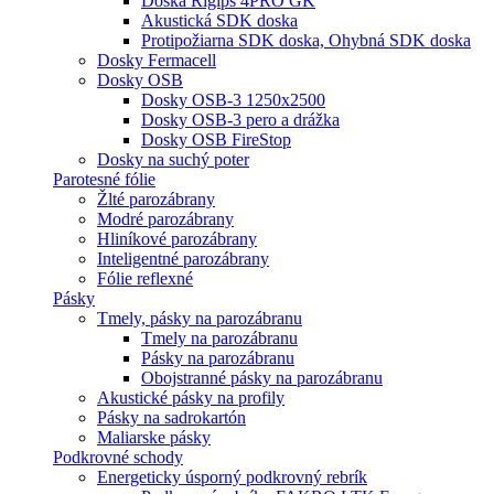
Doska Rigips 4PRO GK
Akustická SDK doska
Protipožiarna SDK doska, Ohybná SDK doska
Dosky Fermacell
Dosky OSB
Dosky OSB-3 1250x2500
Dosky OSB-3 pero a drážka
Dosky OSB FireStop
Dosky na suchý poter
Parotesné fólie
Žlté parozábrany
Modré parozábrany
Hliníkové parozábrany
Inteligentné parozábrany
Fólie reflexné
Pásky
Tmely, pásky na parozábranu
Tmely na parozábranu
Pásky na parozábranu
Obojstranné pásky na parozábranu
Akustické pásky na profily
Pásky na sadrokartón
Maliarske pásky
Podkrovné schody
Energeticky úsporný podkrovný rebrík