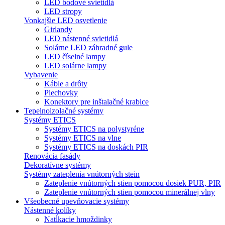
LED bodové svietidlá
LED stropy
Vonkajšie LED osvetlenie
Girlandy
LED nástenné svietidlá
Solárne LED záhradné gule
LED číselné lampy
LED solárne lampy
Vybavenie
Káble a drôty
Plechovky
Konektory pre inštalačné krabice
Tepelnoizolačné systémy
Systémy ETICS
Systémy ETICS na polystyréne
Systémy ETICS na vlne
Systémy ETICS na doskách PIR
Renovácia fasády
Dekoratívne systémy
Systémy zateplenia vnútorných stein
Zateplenie vnútorných stien pomocou dosiek PUR, PIR
Zateplenie vnútorných stien pomocou minerálnej vlny
Všeobecné upevňovacie systémy
Nástenné kolíky
Natĺkacie hmoždinky