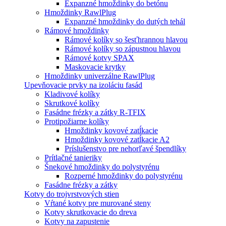
Expanzné hmoždinky do betónu
Hmoždinky RawlPlug
Expanzné hmoždinky do dutých tehál
Rámové hmoždinky
Rámové kolíky so šesťhrannou hlavou
Rámové kolíky so zápustnou hlavou
Rámové kotvy SPAX
Maskovacie krytky
Hmoždinky univerzálne RawlPlug
Upevňovacie prvky na izoláciu fasád
Kladivové kolíky
Skrutkové kolíky
Fasádne frézky a zátky R-TFIX
Protipožiarne kolíky
Hmoždinky kovové zatĺkacie
Hmoždinky kovové zatĺkacie A2
Príslušenstvo pre nehorľavé špendlíky
Prítlačné tanieriky
Šnekové hmoždinky do polystyrénu
Rozperné hmoždinky do polystyrénu
Fasádne frézky a zátky
Kotvy do trojvrstvových stien
Vŕtané kotvy pre murované steny
Kotvy skrutkovacie do dreva
Kotvy na zapustenie