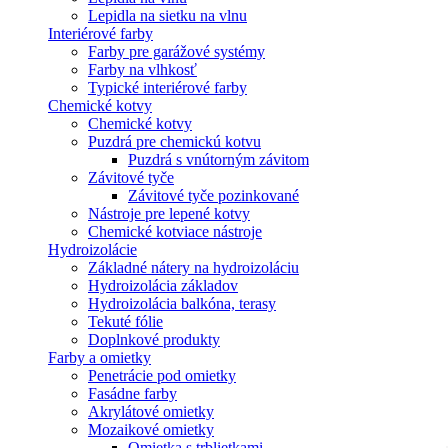
Lepidla na sietku na vlnu
Interiérové farby
Farby pre garážové systémy
Farby na vlhkosť
Typické interiérové farby
Chemické kotvy
Chemické kotvy
Puzdrá pre chemickú kotvu
Puzdrá s vnútorným závitom
Závitové tyče
Závitové tyče pozinkované
Nástroje pre lepené kotvy
Chemické kotviace nástroje
Hydroizolácie
Základné nátery na hydroizoláciu
Hydroizolácia základov
Hydroizolácia balkóna, terasy
Tekuté fólie
Doplnkové produkty
Farby a omietky
Penetrácie pod omietky
Fasádne farby
Akrylátové omietky
Mozaikové omietky
Omietka s trblietkami