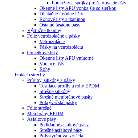
Podložky a spojky pre štartovacie lišty
Okenné lišty APU vonkajšie so sieťkou
Dilatačné fasádne lišty
Rohové lišty s tkaninou
Ostatné fasádne pásy
Výstužné tkaniny
Fólie vetroizolačné a pásky
Vetroizolácie
Pásky na vetroizoláciu
Omietkové lišty
Okenné lišty APU vnútorné
Vodiace lišty
Rohy
Izolácia strechy
Príruby, silikóny a pásky
Tesniace profily a rohy EPDM
Strešné silikóny
Strešné membránové pásky
Pokrývačské pásky
Fólie strešné
Membrány EPDM
Asfaltové pásy
Podkladné asfaltové pásy
Strešné asfaltové pásy
Polystyrénová izolácia