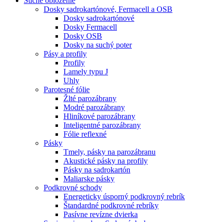
Suché obloženie
Dosky sadrokartónové, Fermacell a OSB
Dosky sadrokartónové
Dosky Fermacell
Dosky OSB
Dosky na suchý poter
Pásy a profily
Profily
Lamely typu J
Uhly
Parotesné fólie
Žlté parozábrany
Modré parozábrany
Hliníkové parozábrany
Inteligentné parozábrany
Fólie reflexné
Pásky
Tmely, pásky na parozábranu
Akustické pásky na profily
Pásky na sadrokartón
Maliarske pásky
Podkrovné schody
Energeticky úsporný podkrovný rebrík
Štandardné podkrovné rebríky
Pasívne revízne dvierka