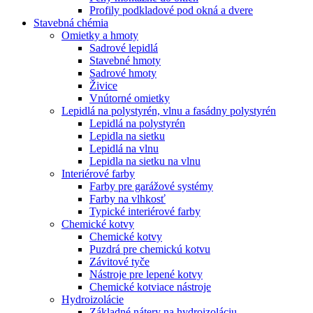
Profily podkladové pod okná a dvere
Stavebná chémia
Omietky a hmoty
Sadrové lepidlá
Stavebné hmoty
Sadrové hmoty
Živice
Vnútorné omietky
Lepidlá na polystyrén, vlnu a fasádny polystyrén
Lepidlá na polystyrén
Lepidla na sietku
Lepidlá na vlnu
Lepidla na sietku na vlnu
Interiérové farby
Farby pre garážové systémy
Farby na vlhkosť
Typické interiérové farby
Chemické kotvy
Chemické kotvy
Puzdrá pre chemickú kotvu
Závitové tyče
Nástroje pre lepené kotvy
Chemické kotviace nástroje
Hydroizolácie
Základné nátery na hydroizoláciu