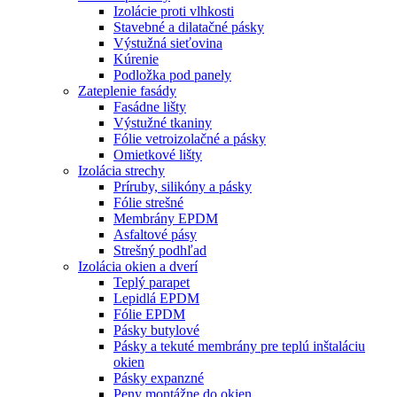
Izolácie proti vlhkosti
Stavebné a dilatačné pásky
Výstužná sieťovina
Kúrenie
Podložka pod panely
Zateplenie fasády
Fasádne lišty
Výstužné tkaniny
Fólie vetroizolačné a pásky
Omietkové lišty
Izolácia strechy
Príruby, silikóny a pásky
Fólie strešné
Membrány EPDM
Asfaltové pásy
Strešný podhľad
Izolácia okien a dverí
Teplý parapet
Lepidlá EPDM
Fólie EPDM
Pásky butylové
Pásky a tekuté membrány pre teplú inštaláciu
okien
Pásky expanzné
Peny montážne do okien