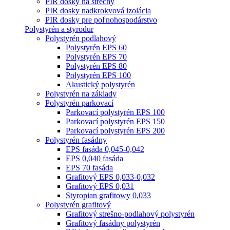
PIR dosky na strechy
PIR dosky nadkrokvová izolácia
PIR dosky pre poľnohospodárstvo
Polystyrén a styrodur
Polystyrén podlahový
Polystyrén EPS 60
Polystyrén EPS 70
Polystyrén EPS 80
Polystyrén EPS 100
Akustický polystyrén
Polystyrén na základy
Polystyrén parkovací
Parkovací polystyrén EPS 100
Parkovací polystyrén EPS 150
Parkovací polystyrén EPS 200
Polystyrén fasádny
EPS fasáda 0,045-0,042
EPS 0,040 fasáda
EPS 70 fasáda
Grafitový EPS 0,033-0,032
Grafitový EPS 0,031
Styropian grafitowy 0,033
Polystyrén grafitový
Grafitový strešno-podlahový polystyrén
Grafitový fasádny polystyrén