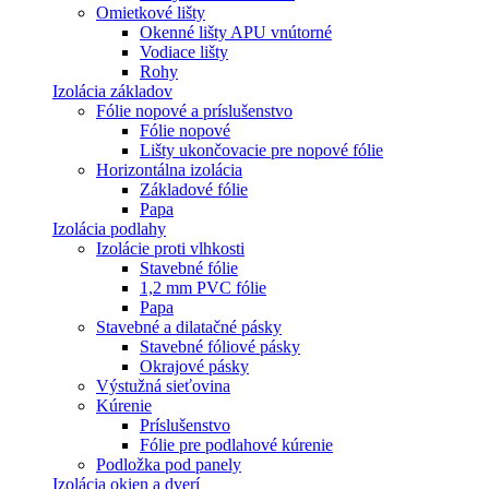
Omietkové lišty
Okenné lišty APU vnútorné
Vodiace lišty
Rohy
Izolácia základov
Fólie nopové a príslušenstvo
Fólie nopové
Lišty ukončovacie pre nopové fólie
Horizontálna izolácia
Základové fólie
Papa
Izolácia podlahy
Izolácie proti vlhkosti
Stavebné fólie
1,2 mm PVC fólie
Papa
Stavebné a dilatačné pásky
Stavebné fóliové pásky
Okrajové pásky
Výstužná sieťovina
Kúrenie
Príslušenstvo
Fólie pre podlahové kúrenie
Podložka pod panely
Izolácia okien a dverí