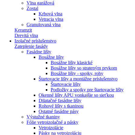
Vlna garážová
Zostal
Krbová vlna
Vetracia vlna
Granulovaná vlna
Keramzit
Drevitá vlna
Izolačné príslušenstvo
Zateplenie fasády
Fasádne lišty
Bosážne lišty
Bosážne lišty klasické
Bosážne lišty so strateným prvkom
Bosážne lišty - spojky, rohy
Štartovacie lišty a montážne príslušenstvo
Štartovacie lišty
Podložky a spojky pre štartovacie lišty
Okenné lišty APU vonkajšie so sieťkou
Dilatačné fasádne lišty
Rohové lišty s tkaninou
Ostatné fasádne pásy
Výstužné tkaniny
Fólie vetroizolačné a pásky
Vetroizolácie
Pásky na vetroizoláciu