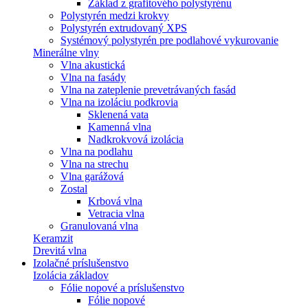
Základ z grafitového polystyrénu
Polystyrén medzi krokvy
Polystyrén extrudovaný XPS
Systémový polystyrén pre podlahové vykurovanie
Minerálne vlny
Vlna akustická
Vlna na fasády
Vlna na zateplenie prevetrávaných fasád
Vlna na izoláciu podkrovia
Sklenená vata
Kamenná vlna
Nadkrokvová izolácia
Vlna na podlahu
Vlna na strechu
Vlna garážová
Zostal
Krbová vlna
Vetracia vlna
Granulovaná vlna
Keramzit
Drevitá vlna
Izolačné príslušenstvo
Izolácia základov
Fólie nopové a príslušenstvo
Fólie nopové