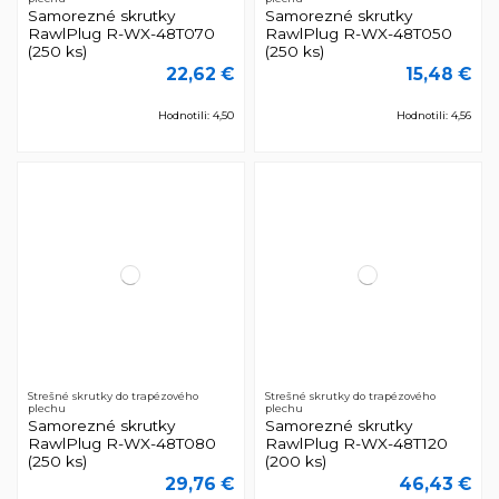
Samorezné skrutky
Samorezné skrutky
RawlPlug R-WX-48T070
RawlPlug R-WX-48T050
(250 ks)
(250 ks)
22,62 €
15,48 €
Hodnotili: 4,50
Hodnotili: 4,56
Strešné skrutky do trapézového
Strešné skrutky do trapézového
plechu
plechu
Samorezné skrutky
Samorezné skrutky
RawlPlug R-WX-48T080
RawlPlug R-WX-48T120
(250 ks)
(200 ks)
29,76 €
46,43 €