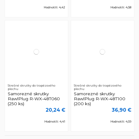
Hodnotili: 4,42
Hodnotili: 4,58
Strešné skrutky do trapézového
Strešné skrutky do trapézového
plechu
plechu
Samorezné skrutky
Samorezné skrutky
RawlPlug R-WX-48T060
RawlPlug R-WX-48T100
(250 ks)
(200 ks)
20,24 €
36,90 €
Hodnotili: 4,41
Hodnotili: 4,59