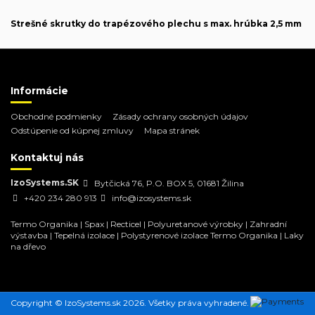
Strešné skrutky do trapézového plechu s max. hrúbka 2,5 mm
Informácie
Obchodné podmienky
Zásady ochrany osobných údajov
Odstúpenie od kúpnej zmluvy
Mapa stránek
Kontaktuj nás
IzoSystems.SK
Bytčická 76, P.O. BOX 5, 01681 Žilina
+420 234 280 913
info@izosystems.sk
Termo Organika
|
Spax
|
Recticel
|
Polyuretanové výrobky
|
Zahradní
výstavba
|
Tepelná izolace
|
Polystyrenové izolace Termo Organika
|
Laky
na dřevo
Copyright © IzoSystems.sk 2026. Všetky práva vyhradené.