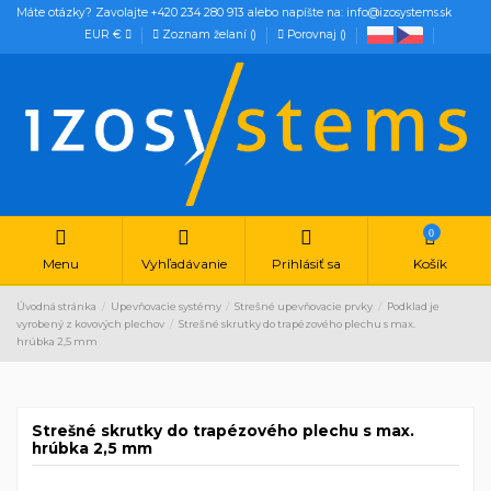
Máte otázky? Zavolajte +420 234 280 913 alebo napíšte na: info@izosystems.sk
EUR €
Zoznam želaní (
)
Porovnaj (
)
0
Menu
Vyhľadávanie
Prihlásiť sa
Košík
Úvodná stránka
Upevňovacie systémy
Strešné upevňovacie prvky
Podklad je
vyrobený z kovových plechov
Strešné skrutky do trapézového plechu s max.
hrúbka 2,5 mm
Strešné skrutky do trapézového plechu s max.
hrúbka 2,5 mm