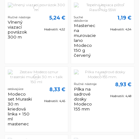
5,24 €
1,19 €
Ručné nástroje
Suché
obloženie
Vlnený
Mastenec
viazací
Hodnotili: 4,52
Hodnotili: 4,54
na
povrázok
murovacie
300 m
lano
Modeco
150 g
červený
8,93 €
Ručné nástroje
Pílka na
8,33 €
ostávajúce
Modeco
sadrové
Hodnotili: 4,48
set Muraski
dosky
Hodnotili: 4,45
30 m
Modeco
kriedová
155 mm
linka + 150
ml
mastenec