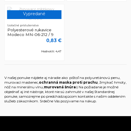
Vypredané
Izolačné príslušenstvo
Polyesterové rukavice
Modeco MN-06-212 / 9
0,83 €
Hodnotili: 4,47
V našej ponuke nájdete aj náradie ako: pištoľ na polyuretánovú penu,
murovací mastenec,
ochranná maska proti prachu
, žmýkač hmoty,
nôž na minerálnu vlnu,
murovaná šnúra
i) Na požiadanie je možné
objednať aj iné nástroje, ktoré nie sú zahrnuté v našej štandardnej
ponuke, samozrejme po predchádzajúcom kontakte s naším oddelením
služieb zákazníkom. Srdečne Vás pozývame na nákup.