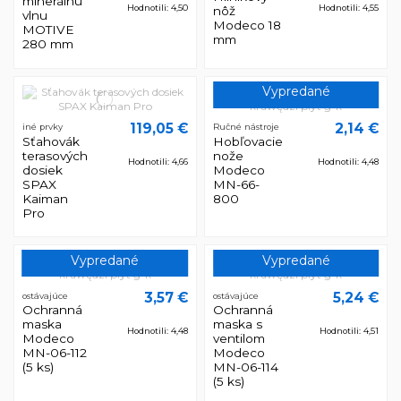
minerálnu
Hodnotili: 4,50
Hodnotili: 4,55
nôž
vlnu
Modeco 18
MOTIVE
mm
280 mm
Vypredané
119,05 €
2,14 €
iné prvky
Ručné nástroje
Sťahovák
Hobľovacie
terasových
nože
Hodnotili: 4,66
Hodnotili: 4,48
dosiek
Modeco
SPAX
MN-66-
Kaiman
800
Pro
Vypredané
Vypredané
3,57 €
5,24 €
ostávajúce
ostávajúce
Ochranná
Ochranná
maska
maska s
Hodnotili: 4,48
Hodnotili: 4,51
Modeco
ventilom
MN-06-112
Modeco
(5 ks)
MN-06-114
(5 ks)