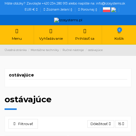
Máte otázky? Zavolajte +420 234 280 913 alebo napíšte na: info@izosystems.sk
EUR €
Zoznam želaní (
)
Porovnaj (
)
0
Menu
Vyhľadávanie
Prihlásiť sa
Košík
Úvodná stránka
Montážne techniky
Ručné nástroje
ostávajúce
ostávajúce
ostávajúce
Filtrovať
Dôležitosť
15