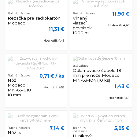
11,90 €
Ručné nástroje
Ručné nástroje
Rezačka pre sadrokartón
Vlnený
Modeco
viazací
Hodnotili: 4,40
povrázok
11,31 €
1000 m
Hodnotili: 4,46
ostávajúce
Odlamovacie čepele 18
mm pre nože Modeco
0,71 €
/ ks
Ručné nástroje
Nôž
MN-63-104 (10 ks)
Modeco
1,43 €
Hodnotili: 4,56
MN-63-018
18 mm
Hodnotili: 4,54
7,14 €
5,95 €
Ručné nástroje
Techniky
inštalácie
Nôž na
Hliníkový