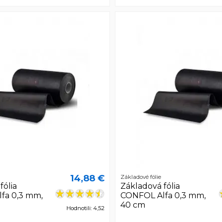
14,88 €
Základové fólie
fólia
Základová fólia
fa 0,3 mm,
CONFOL Alfa 0,3 mm,
40 cm
Hodnotili: 4,52