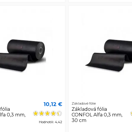
10,12 €
Základové fólie
fólia
Základová fólia
fa 0,3 mm,
CONFOL Alfa 0,3 mm,
30 cm
Hodnotili: 4,42