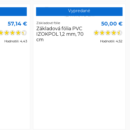
Vypredané
57,14 €
50,00 €
Základové fólie
Základová fólia PVC
IZOKPOL 1,2 mm, 70
cm
Hodnotili: 4,43
Hodnotili: 4,52