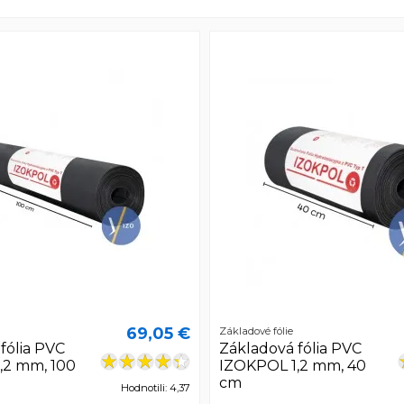
69,05 €
Základové fólie
fólia PVC
Základová fólia PVC
,2 mm, 100
IZOKPOL 1,2 mm, 40
cm
Hodnotili: 4,37