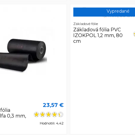
Vypredané
Základové fólie
Základová fólia PVC
IZOKPOL 1,2 mm, 80
cm
23,57 €
fólia
fa 0,3 mm,
Hodnotili: 4,42