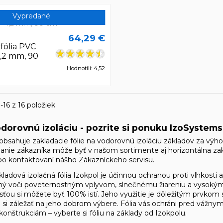
Vypredané
64,29 €
fólia PVC
,2 mm, 90
Hodnotili: 4,52
-16 z 16 položiek
odorovnú izoláciu - pozrite si ponuku IzoSystems
bsahuje zakladacie fólie na vodorovnú izoláciu základov za výho
elanie zákazníka môže byť v našom sortimente aj horizontálna za
o kontaktovaní nášho Zákazníckeho servisu.
ladová izolačná fólia Izokpol je účinnou ochranou proti vlhkosti 
ný voči poveternostným vplyvom, slnečnému žiareniu a vysokým 
osťou si môžete byť 100% istí. Jeho využitie je dôležitým prvkom 
e si záležať na jeho dobrom výbere. Fólia vás ochráni pred vá
onštrukciám – vyberte si fóliu na základy od Izokpolu.