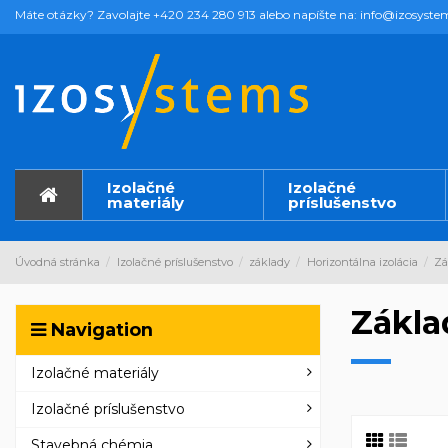
Máte otázky? Zavolajte +420 234 280 913 alebo napíšte na: info@izosyste
Izolačné
Izolačné
materiály
príslušenstvo
Úvodná stránka
Izolačné príslušenstvo
základy
Horizontálna izolácia
Zá
Zákla
Navigation
Izolačné materiály
Izolačné príslušenstvo
Stavebná chémia