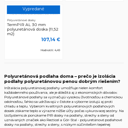
Vypredané
Polyuretánové dosky
TermPIR AL 30 mm
polyuretánová doska (11,52
m2)
107,14 €
Hodnotili: 4,49
Polyuretánová podlaha doma – prečo je izolácia
podlahy polyuretánovou penou dobrým riešením?
Inštalácia polyuretánovej podlahy umožňuje nielen komfort
každodenného používania, ale je dôležitá aj z ekonomických dôvodov.
Polyuretánové podlahy sa vyznačujú vysokou životnosťou a chemickou
odolnosťou, ľahko sa udržiavajú v čistote a výborne izolujú aj proti
chladu a teplu. Výberom kvalitných polyuretánových podlahových
dosiek získame teplo a výrazne nižšie účty počas vykurovacej sezóny. Na
IzoSystems.sk ponúkame PIR dosky na podlahy, strechy a steny od
uznávaných značiek ako Recticel a Gór-Stal - polyuretánové podlahové
dosky na podlahy, strechy a steny, s nízkym súčiniteľom tepelnej