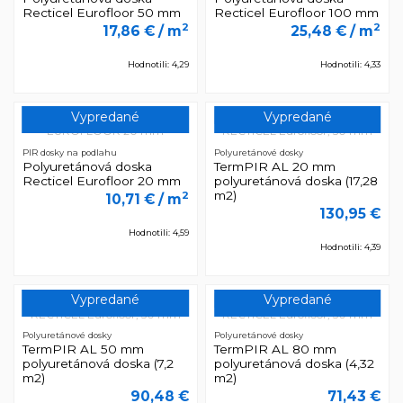
Recticel Eurofloor 50 mm
Recticel Eurofloor 100 mm
2
2
17,86 €
/ m
25,48 €
/ m
Hodnotili: 4,29
Hodnotili: 4,33
Vypredané
Vypredané
PIR dosky na podlahu
Polyuretánové dosky
Polyuretánová doska
TermPIR AL 20 mm
Recticel Eurofloor 20 mm
polyuretánová doska (17,28
m2)
2
10,71 €
/ m
130,95 €
Hodnotili: 4,59
Hodnotili: 4,39
Vypredané
Vypredané
Polyuretánové dosky
Polyuretánové dosky
TermPIR AL 50 mm
TermPIR AL 80 mm
polyuretánová doska (7,2
polyuretánová doska (4,32
m2)
m2)
90,48 €
71,43 €