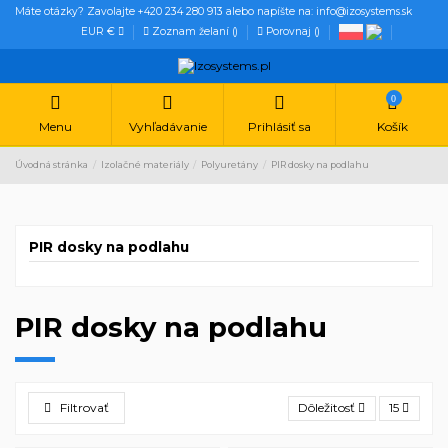
Máte otázky? Zavolajte +420 234 280 913 alebo napíšte na: info@izosystems.sk
EUR €
Zoznam želaní (
)
Porovnaj (
)
0
Menu
Vyhľadávanie
Prihlásiť sa
Košík
Úvodná stránka
Izolačné materiály
Polyuretány
PIR dosky na podlahu
PIR dosky na podlahu
PIR dosky na podlahu
Filtrovať
Dôležitosť
15