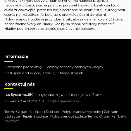
aj vtedy, ak máte obavy z nadmerného hromadenia prachu a
neporiadku. Častice sa na povrchu polyuretánových dosiek usadzujú
oveľa zriedkavejšie, preto ich nie je potrebné neustále čistiť – túto výhodu
ocenia najmä zákazníci bojujúci s pretrvávajúcimi alergiami.
Polyuretánová podlaha je vyrobená tak, aby sa dala ľahko zmyť špina,
nemá žiadne škáry ani škáry, kde by sa mohli nečistoty hromadiť.
Hladký povrch výrazne uľahčuje udržiavanie poriadku.
Informácie
Obchodné podmienky
Zásady ochrany osobných údajov
Odstúpenie od kúpnej zmluvy
Mapa stránek
Kontaktuj nás
IzoSystems.SK
Bytčická 76, P.O. BOX 5, 01681 Žilina
+420 234 280 913
info@izosystems.sk
Termo Organika
|
Spax
|
Recticel
|
Polyuretanové výrobky
|
Zahradní
výstavba
|
Tepelná izolace
|
Polystyrenové izolace Termo Organika
|
Laky
na dřevo