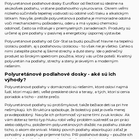
Polyuretánové podlahové dosky Eurofloor od Recticel sú ideálne na
akúkoľvek podlahu, vrátane podlahového vykurovania. Okrem veľmi
nízkeho súčiniteľa tepelnej vodivosti sú odolné voči tlaku a alkalickým
látkam. Navyše, pretože polyuretánová podlaha je mimoriadne odolná
voči mechanickému poškodeniu, oderu a má vysokú chemickú
odolnosť, často sa inštaluje v priemyselných zariadeniach. Produkty sú
určené aj pre podlahy v pasívnej a energeticky úspornej výstavbe.
Polyuretánové podlahy od Gór-Stal sa budú používať hlavne na tepelnú
izoláciu podláh, aj s podlahovou izoláciou - to však nie je všetko. Ľahko s
nimi zateplíte ploché aj šikmé strechy a duté steny. Ide o jedinečný
produkt so širokým spektrom použitia, ktorý vás určite poteší. Kvalitný
polyuretán na podlahy, strechy a steny je skvelým a moderným
riešením.
Polyuretánové podlahové dosky - aké sú ich
výhody?
Polyuretánové podlahy v domácnosti sú riešením, ktoré osloví najmä
ľudí, ktorí majú deti, veľké presklené okná a terasy, a tých, ktorí si cenia
poriadok a ticho – zistite prečo.
Polyuretánové podlahy sú protišmykové, takže bežiace deti sa pri hre
nešmýkajú. Ich štruktúra spôsobuje, že bolestivý pád je oveľa menej
pravdepodobný. Navyše ich prítomnosť výrazne tlmí zvuk krokov. Ak
vám doteraz tento typ hluku robil veľký problém sústrediť sa pri práci
alebo oddychu, položením polyuretánových dlaždíc na podlahu získate
ticho, o akom ste snívali. Mäkký povrch podlahy absorbujúci záťaž je
pohodlný a poskytuje príjemné ticho. PIR podlahové dosky – použite ich