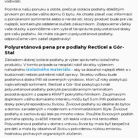
vodivosti.
Pozrite si našu ponuku a zistite, prečo je izolácia podlahy dôležitým
prvkom pri stavbe vášho domu či bytu. Ak chcete získať viac informácií
o ponúkanom sortimente alebo si nie ste istí, ktorý produkt bude pre vás
najlepší, kontaktujte oddelenie služieb zákazníkom. Zodpovieme všetky
vaše otázky a pomôžeme vám vybrať tie správne polyuretánové dosky
pre vašu podlahu. Ak máte záujem o polyuretánové podlahy,
odporúčame vám zadať objednávky!
Polyuretánová pena pre podlahy Recticel a Gór-
Stal
Základom dobrej izolácie podlahy je výber správneho izolačného
produktu. V tomto prípade sa neoplatí robiť skratky výberom
náhodného
izolačného materiálu
- aby sa dosiahol najlepší efekt a v
budúcnosti nebolo potrebné robiť opravy. Skvelou voľbou bude
podlahová doska PIR od overených výrobcov, ktorí už roky poskytujú
najkvalitnejší sortiment. Recticel a Gór-Stal poskytujú tvrdé
polyuretánové podlahy pokryté parozábranným laminátom
pozostávajúcim z papiera KRAFT pokrytého hliníkom. Zaujímavým
doplnkom vášho domáceho interiéru môžu byť 5 cm PIR podlahové
dosky pokryté epoxidovou živicou. Živicové podlahy sú ideálne do bytov
a domov zariadených v modernom a minimalistickom štýle. Živicové
podlahy si zachovávajú lesk po mnoho rokov. Použitie živicových podláh
pomáha opticky zväčšiť interiér, ich lesklá vrstva má tento efekt.
Polyuretánová podlaha v dome s vrstvou živice by mala byť bezpečná
pre deti a mala by obsahovať živicu s potvrdenou nízkou emisnou
hodnotou prchavých organických zlúčenín.