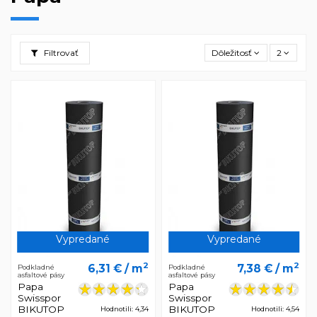
Filtrovať
Dôležitosť
2
Vypredané
Vypredané
2
2
6,31 €
/ m
7,38 €
/ m
Podkladné
Podkladné
asfaltové pásy
asfaltové pásy
Papa
Papa
Swisspor
Swisspor
BIKUTOP
BIKUTOP
Hodnotili: 4,34
Hodnotili: 4,54