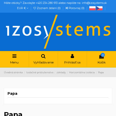
Máte otázky? Zavolajte +420 234 280 913 alebo napíšte na: info@izosystems.sk
EUR €
Zoznam želaní (
0
)
Porovnaj (
0
)
0
Menu
Vyhľadávanie
Prihlásiť sa
Košík
Úvodná stránka
Izolačné príslušenstvo
základy
Horizontálna izolácia
Papa
Papa
Papa