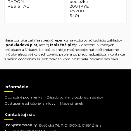
RADON
podložka
RESIST AL
200 (PYE
PV200
S40)
Naša ponuka zahŕňa strešnú lepenku na vodorovnú izoláciu základov
(
podkladová plsť
, asfalt).
Izolačná plsť
je k dispozícii v rôznych
hrúbkach a šírkach. Na požiadanie je možné objednať neštandardné
hrúbky alebo výšky dechtového papiera po predchádzajúcom kontakte
s naším oddelením služieb zákazníkom. Vaše nakupovanie nás baví.
Informácie
Obchodné podmienky
Zásady ochrany osobných údajov
Odstúpenie od kúpnej zmluvy
Mapa stránek
Kontaktuj nás
IzoSystems.SK
Bytčická 76, P.O. BOX 5, 01681 Žilina