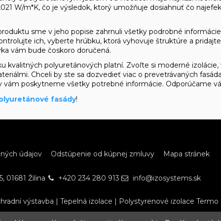
,021 W/m*K, čo je výsledok, ktorý umožňuje dosiahnuť čo najefe
oduktu sme v jeho popise zahrnuli všetky podrobné informácie,
ntrolujte ich, vyberte hrúbku, ktorá vyhovuje štruktúre a prida
vka vám bude čoskoro doručená.
u kvalitných polyuretánových platní. Zvoľte si moderné izolácie,
teriálmi. Chceli by ste sa dozvedieť viac o prevetrávaných fas
my vám poskytneme všetky potrebné informácie. Odporúčame v
olyuretánové fasády
!
bných údajov
Odstúpenie od kúpnej zmluvy
Mapa stránek
, 01681 Žilina
+420 234 280 913
info@izosystems.sk
hradní výstavba
|
Tepelná izolace
|
Polystyrenové izolace Termo