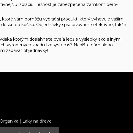
ktívnejšiu izoláciu. Tesnosť je zabezpečená zámkom pero-
 ktoré vám pomôžu vybrať si produkt, ktorý vyhovuje vašim
jte dosku do košíka. Objednávky spracovávame efektívne, takže
 vďaka ktorým dosiahnete oveľa lepšie výsledky ako s inými
ádach vyrobených z radu Izosystems? Napíšte nám alebo
ám zadávať objednávky!
 Organika
|
Laky na dřevo