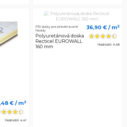
2
36,90 €
/ m
PIR dosky pre prevetrávané
fasády
Polyuretánová doska
Recticel EUROWALL
Hodnotili: 4,46
160 mm
2
,48 €
/ m
Hodnotili: 4,41