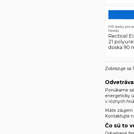
PIR dosky pre 
fasády
Recticel
21 polyur
doska 90
Zobrazuje sa 1
Odvetrávan
Ponúkame send
energeticky 
v rôznych hrú
Máte záujem o
Kontaktujte ná
Čo sú to v
Odvetrané fas