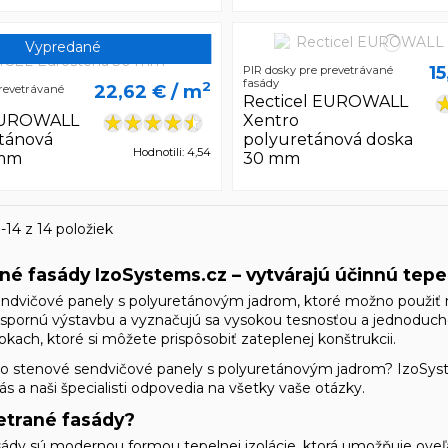
Vypredané
15
PIR dosky pre prevetrávané
fasády
2
22,62 €
/ m
prevetrávané
Recticel EUROWALL
 EUROWALL
Xentro
etánová
polyuretánová doska
Hodnotili: 4,54
 mm
30 mm
-14 z 14 položiek
é fasády IzoSystems.cz – vytvárajú účinnú tepel
vičové panely s polyuretánovým jadrom, ktoré možno použiť na i
úspornú výstavbu a vyznačujú sa vysokou tesnosťou a jednoduc
bkach, ktoré si môžete prispôsobiť zateplenej konštrukcii.
 stenové sendvičové panely s polyuretánovým jadrom? IzoSyste
s a naši špecialisti odpovedia na všetky vaše otázky.
etrané fasády?
ády sú modernou formou tepelnej izolácie, ktorá umožňuje oveľa