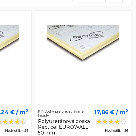
2
2
,24 €
/ m
17,86 €
/ m
PIR dosky pre prevetrávané
fasády
Polyuretánová doska
Recticel EUROWALL
Hodnotili: 4,53
Hodnotili: 4,36
50 mm