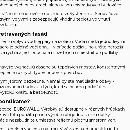
o obchodných priestoroch alebo v administratívnych budovách.
e nášho internetového obchodu IzoSystems.cz. Sendvičové
stnými vplyvmi a zabezpečujú vhodnú teplotu vo vnútri
 vzduchu.
vetrávaných fasád
mu vplyvu vodnej pary na izoláciu. Voda medzi jednotlivými
o je odolné voči ohňu - v prípade požiaru ho určite nerozšíri.
ácia rýchla a jednoduchá a môžete ich umiestniť do podlahy
a navyše vyznačujú absenciou tepelných mostov, konštantnými
teplenie rôznych typov budov a povrchov.
ovým jadrom bezpečné. Nemali by ste mať žiadne obavy -
 izolovanou budovu a tých, ktorí sa priamo podieľali na
 vysokú kvalitu a bezpečnosť.
m ponúkame?
 Recticel EUROWALL. Výrobky sú dostupné v rôznych hrúbkach
á fólia použitá pri ich výrobe robí jednu stranu dosky
alácie nezabudnite umiestniť reflexnú plochu smerom von.
 tepelnej vodivosti na trhu. V závislosti od produktu je to