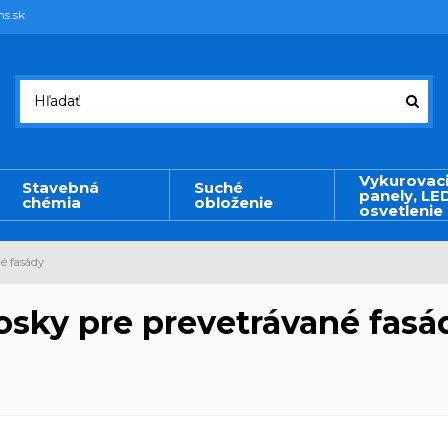
ms.sk
Vykurovac
Stavebná
Suché
panely, LE
chémia
obloženie
osvetlenie
é fasády
osky pre prevetrávané fasá