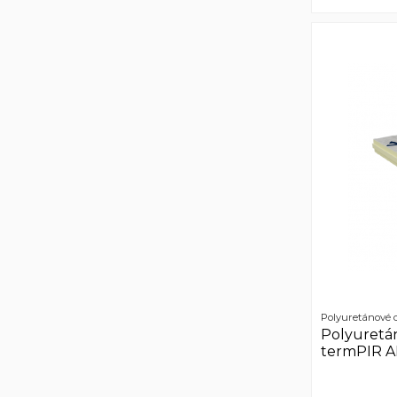
Polyuretánové 
Polyuretá
termPIR A