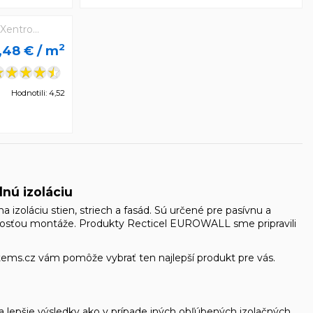
2
,48 €
/ m
Hodnotili: 4,52
nú izoláciu
zoláciu stien, striech a fasád. Sú určené pre pasívnu a
hosťou montáže. Produkty Recticel EUROWALL sme pripravili
ms.cz vám pomôže vybrať ten najlepší produkt pre vás.
 lepšie výsledky ako v prípade iných obľúbených izolačných