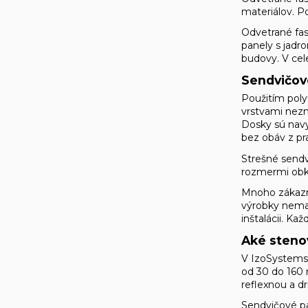
materiálov. P
Odvetrané fa
panely s jadr
budovy. V cel
Sendvičov
Použitím pol
vrstvami nezm
Dosky sú navy
bez obáv z pra
Strešné sendv
rozmermi obkl
Mnoho zákazní
výrobky nemajú
inštalácii. K
Aké steno
V IzoSystems.
od 30 do 160 
reflexnou a d
Sendvičové pa