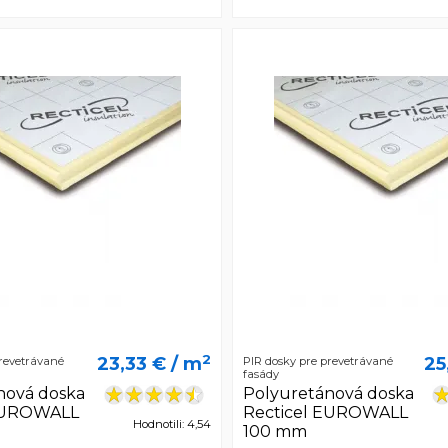
2
23,33 €
/ m
25
prevetrávané
PIR dosky pre prevetrávané
fasády
nová doska
Polyuretánová doska
 EUROWALL
Recticel EUROWALL
Hodnotili: 4,54
100 mm