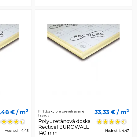
2
2
,48 €
/ m
33,33 €
/ m
PIR dosky pre prevetrávané
fasády
Polyuretánová doska
Recticel EUROWALL
Hodnotili: 4,45
Hodnotili: 4,47
140 mm