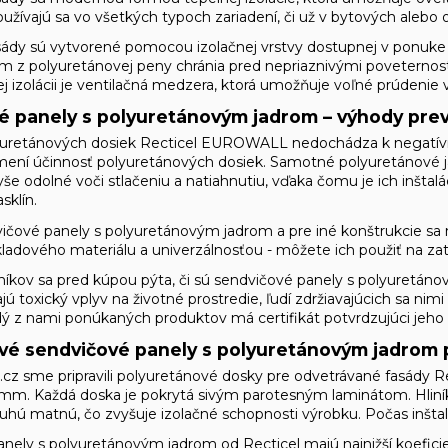
oužívajú sa vo všetkých typoch zariadení, či už v bytových aleb
sády sú vytvorené pomocou izolačnej vrstvy dostupnej v ponuk
om z polyuretánovej peny chránia pred nepriaznivými poveterno
ej izolácii je ventilačná medzera, ktorá umožňuje voľné prúdenie
é panely s polyuretánovým jadrom – výhody pre
yuretánových dosiek Recticel EUROWALL nedochádza k negatívne
ení účinnosť polyuretánových dosiek. Samotné polyuretánové jadr
še odolné voči stlačeniu a natiahnutiu, vďaka čomu je ich inštal
sklín.
ičové panely s polyuretánovým jadrom a pre iné konštrukcie s
adového materiálu a univerzálnosťou - môžete ich použiť na za
kov sa pred kúpou pýta, či sú sendvičové panely s polyuretán
 toxický vplyv na životné prostredie, ľudí zdržiavajúcich sa nimi
aždý z nami ponúkaných produktov má certifikát potvrdzujúci jeho
vé sendvičové panely s polyuretánovým jadro
cz sme pripravili polyuretánové dosky pre odvetrávané fasády
mm. Každá doska je pokrytá sivým parotesným laminátom. Hliníkov
ruhú matnú, čo zvyšuje izolačné schopnosti výrobku. Počas inšt
nely s polyuretánovým jadrom od Recticel majú najnižší koeficient