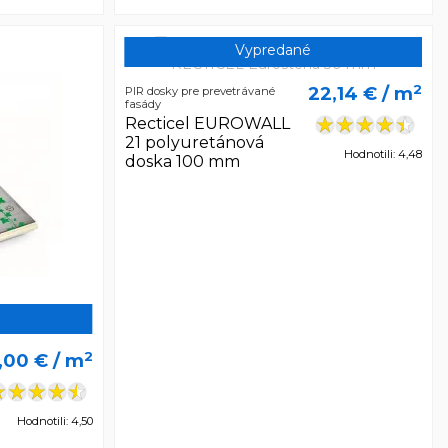
Vypredané
2
22,14 €
/ m
PIR dosky pre prevetrávané
fasády
Recticel EUROWALL
21 polyuretánová
Hodnotili: 4,48
doska 100 mm
2
,00 €
/ m
Hodnotili: 4,50