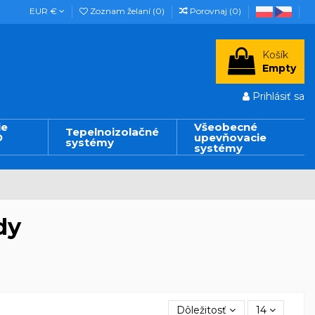
EUR €
Zoznam želaní (
0
)
Porovnaj (
0
)
Košík
Empty
Prihlásiť sa
ie
Všeobecné
Tepelnoizolačné
D
upevňovacie
systémy
systémy
dy
Dôležitosť
14