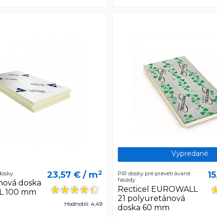
Vypredané
2
23,57 €
/ m
15
dosky
PIR dosky pre prevetrávané
fasády
nová doska
Recticel EUROWALL
L 100 mm
21 polyuretánová
Hodnotili: 4,49
doska 60 mm