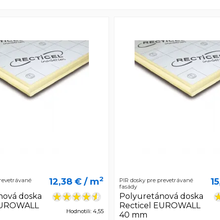
2
12,38 €
/ m
15
prevetrávané
PIR dosky pre prevetrávané
fasády
nová doska
Polyuretánová doska
 EUROWALL
Recticel EUROWALL
Hodnotili: 4,55
40 mm