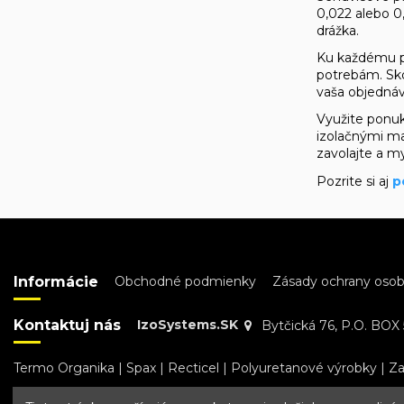
0,022 alebo 0
drážka.
Ku každému pr
potrebám. Sko
vaša objedná
Využite ponuk
izolačnými ma
zavolajte a 
Pozrite si aj
p
Informácie
Obchodné podmienky
Zásady ochrany oso
Kontaktuj nás
IzoSystems.SK
Bytčická 76, P.O. BOX 5
Termo Organika
|
Spax
|
Recticel
|
Polyuretanové výrobky
|
Za