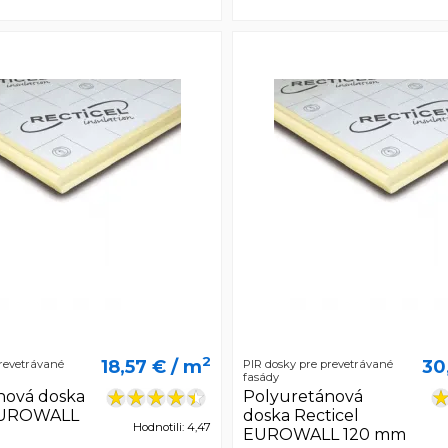
2
18,57 €
/ m
30
prevetrávané
PIR dosky pre prevetrávané
fasády
nová doska
Polyuretánová
 EUROWALL
doska Recticel
Hodnotili: 4,47
EUROWALL 120 mm