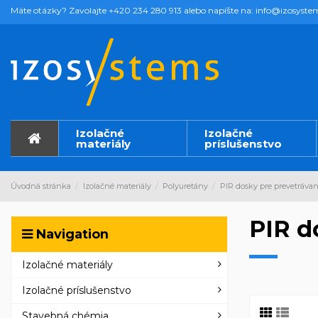
Máte otázky? Zavolajte +420 234 280 913 alebo napíšte na: info@izosyste
Izolačné
Izolačné
materiály
príslušenstvo
Úvodná stránka
Izolačné materiály
Polyuretány
PIR dosky pre prevetrávan
PIR d
Navigation
Izolačné materiály
Izolačné príslušenstvo
Stavebná chémia