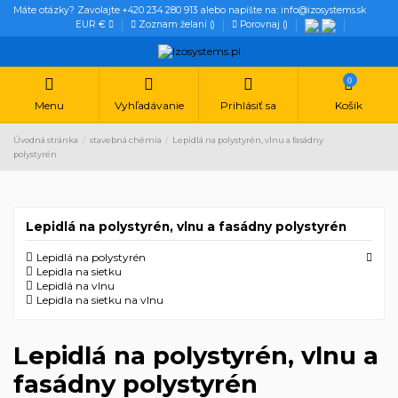
Máte otázky? Zavolajte +420 234 280 913 alebo napíšte na: info@izosystems.sk
EUR €
Zoznam želaní (
)
Porovnaj (
)
0
Menu
Vyhľadávanie
Prihlásiť sa
Košík
Úvodná stránka
stavebná chémia
Lepidlá na polystyrén, vlnu a fasádny
polystyrén
Lepidlá na polystyrén, vlnu a fasádny polystyrén
Lepidlá na polystyrén
Lepidla na sietku
Lepidlá na vlnu
Lepidla na sietku na vlnu
Lepidlá na polystyrén, vlnu a
fasádny polystyrén