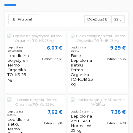
Filtrovať
Dôležitosť
22
6,07 €
9,29 €
Lepidlá na
Lepidla na
polystyrén
sietku
Lepidlo na
Biele
Hodnotili: 4,45
Hodnotili: 4,46
polystyrén
Lepidlo na
Termo
sietku
Organika
Termo
TO-KS 25
Organika
kg
TO-KUB 25
kg
7,62 €
7,38 €
Lepidla na
Lepidlá na vlnu
sietku
Lepidlo na
Lepidlo na
vlnu FAST
Hodnotili: 3,84
Hodnotili: 4,28
sietku
Normal W
Termo
25 kg