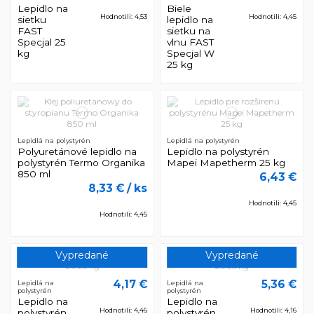
Lepidlo na
Biele
Hodnotili: 4,53
Hodnotili: 4,45
sietku
lepidlo na
FAST
sietku na
Specjal 25
vlnu FAST
kg
Specjal W
25 kg
Lepidlá na polystyrén
Lepidlá na polystyrén
Polyuretánové lepidlo na
Lepidlo na polystyrén
polystyrén Termo Organika
Mapei Mapetherm 25 kg
850 ml
6,43 €
8,33 €
/ ks
Hodnotili: 4,45
Hodnotili: 4,45
Vypredané
Vypredané
4,17 €
5,36 €
Lepidlá na
Lepidlá na
polystyrén
polystyrén
Lepidlo na
Lepidlo na
Hodnotili: 4,46
Hodnotili: 4,16
polystyrén
polystyrén