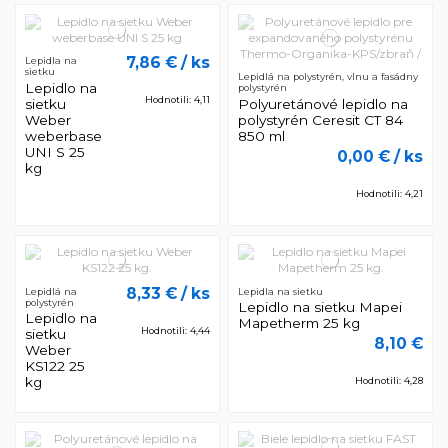
7,86 €
/ ks
Lepidla na
sietku
Lepidlá na polystyrén, vlnu a fasádny
Lepidlo na
polystyrén
Hodnotili: 4,11
sietku
Polyuretánové lepidlo na
Weber
polystyrén Ceresit CT 84
weberbase
850 ml
UNI S 25
0,00 €
/ ks
kg
Hodnotili: 4,21
8,33 €
/ ks
Lepidlá na
Lepidla na sietku
polystyrén
Lepidlo na sietku Mapei
Lepidlo na
Mapetherm 25 kg
Hodnotili: 4,44
sietku
8,10 €
Weber
KS122 25
kg
Hodnotili: 4,28