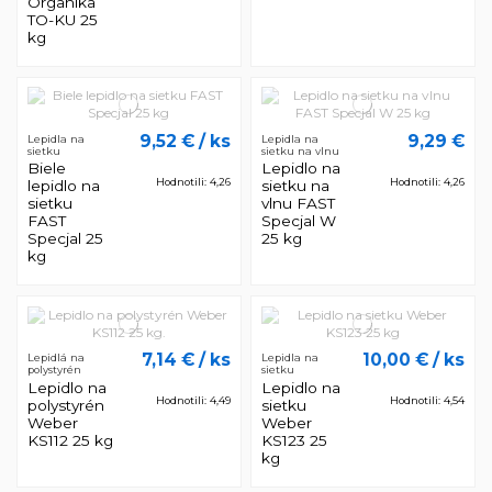
Organika
TO-KU 25
kg
9,52 €
/ ks
9,29 €
Lepidla na
Lepidla na
sietku
sietku na vlnu
Biele
Lepidlo na
Hodnotili: 4,26
Hodnotili: 4,26
lepidlo na
sietku na
sietku
vlnu FAST
FAST
Specjal W
Specjal 25
25 kg
kg
7,14 €
/ ks
10,00 €
/ ks
Lepidlá na
Lepidla na
polystyrén
sietku
Lepidlo na
Lepidlo na
Hodnotili: 4,49
Hodnotili: 4,54
polystyrén
sietku
Weber
Weber
KS112 25 kg
KS123 25
kg