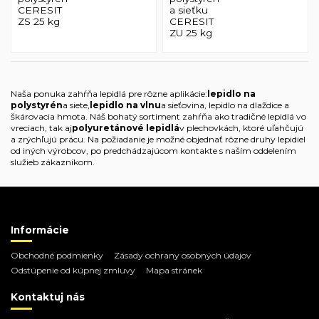
CERESIT
a sieťku
ZS 25 kg
CERESIT
ZU 25 kg
Naša ponuka zahŕňa lepidlá pre rôzne aplikácie:
lepidlo na
polystyrén
a siete,
lepidlo na vlnu
a sieťovina, lepidlo na dlaždice a
škárovacia hmota. Náš bohatý sortiment zahŕňa ako tradičné lepidlá vo
vreciach, tak aj
polyuretánové lepidlá
v plechovkách, ktoré uľahčujú
a zrýchľujú prácu. Na požiadanie je možné objednať rôzne druhy lepidiel
od iných výrobcov, po predchádzajúcom kontakte s naším oddelením
služieb zákazníkom.
Informácie
Obchodné podmienky
Zásady ochrany osobných údajov
Odstúpenie od kúpnej zmluvy
Mapa stránek
Kontaktuj nás