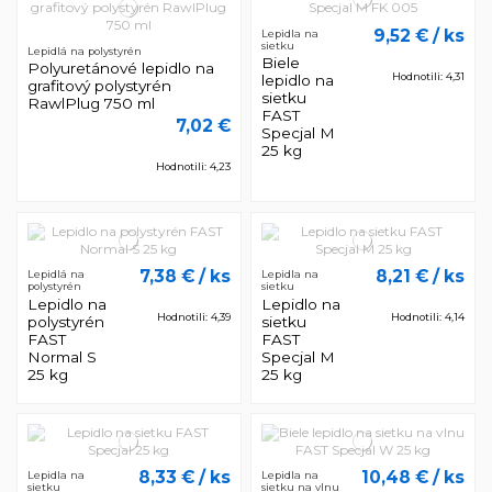
9,52 €
/ ks
Lepidla na
sietku
Lepidlá na polystyrén
Biele
Polyuretánové lepidlo na
Hodnotili: 4,31
lepidlo na
grafitový polystyrén
sietku
RawlPlug 750 ml
FAST
7,02 €
Specjal M
25 kg
Hodnotili: 4,23
7,38 €
/ ks
8,21 €
/ ks
Lepidlá na
Lepidla na
polystyrén
sietku
Lepidlo na
Lepidlo na
Hodnotili: 4,39
Hodnotili: 4,14
polystyrén
sietku
FAST
FAST
Normal S
Specjal M
25 kg
25 kg
8,33 €
/ ks
10,48 €
/ ks
Lepidla na
Lepidla na
sietku
sietku na vlnu