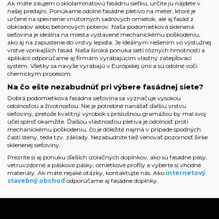
Ak máte záujem o sklolaminátovú fasádnu sieťku, určite ju nájdete v
našej predajni. Ponúkame odolné fasádne pletivo na meter, ktoré je
určené na spevnenie vnútorných sadrových omietok, ale aj fasád z
obkladov alebo betónových poterov. Naša podomietková sklenená
sieťovina je ideálna na miesta vystavené mechanickému poškodeniu,
ako aj na zapustenie do vrstvy lepidla. Je ideálnym riešením vo výstužnej
vrstve vonkajších fasád. Naša široká ponuka sietí rôznych hmotností a
aplikácií odporúčame aj firmám vyrábajúcim vlastný zatepľovací
systém. Všetky sa navyše vyrábajú v Európskej únii a sú odolné voči
chemickým procesom.
Na čo ešte nezabudnúť pri výbere fasádnej siete?
Dobrá podomietková fasádna sieťovina sa vyznačuje vysokou
odolnosťou a životnosťou. Nie je potrebné nanášať ďalšiu vrstvu
sieťoviny, pretože kvalitný výrobok s príslušnou gramážou by mal svoj
účel splniť okamžite. Ďalšou vlastnosťou pletiva je odolnosť proti
mechanickému poškodeniu, čo je dôležité najmä v prípade spodných
častí steny, teda tzv. základy. Nezabudnite tiež venovať pozornosť šírke
sklenenej sieťoviny.
Prezrite si aj ponuku ďalších izolačných doplnkov, ako sú
fasádne pásy
,
vetruvzdorné a páskové pásky
,
omietkové profily
a vyberte si vhodné
materiály. Ak máte nejaké otázky, kontaktujte nás. Ako
internetový
stavebný obchod
odporúčame aj
fasádne doplnky
.