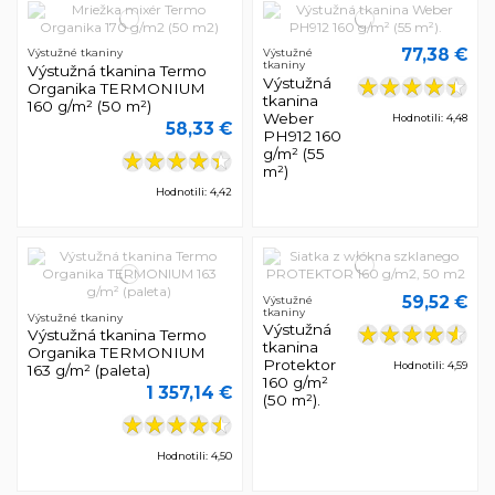
77,38 €
Výstužné tkaniny
Výstužné
tkaniny
Výstužná tkanina Termo
Výstužná
Organika TERMONIUM
tkanina
160 g/m² (50 m²)
Weber
Hodnotili: 4,48
58,33 €
PH912 160
g/m² (55
m²)
Hodnotili: 4,42
59,52 €
Výstužné
tkaniny
Výstužné tkaniny
Výstužná
Výstužná tkanina Termo
tkanina
Organika TERMONIUM
Protektor
Hodnotili: 4,59
163 g/m² (paleta)
160 g/m²
1 357,14 €
(50 m²).
Hodnotili: 4,50