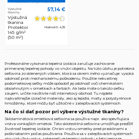
57,14 €
Výstužné
tkaniny
Výstužná
tkanina
Protektor
Hodnotili: 4,35
145 g/m²
(50 m²)
Profesionálne vykonaná tepelná izolácia zaručuje zachovanie
primeranej tepelnej pohody vo vnútri objektu. Na túto úlohu je potrebná
sieťovina zo sklenených vlákien, ktorá sa okrem iného vyznačuje: vysoká
odolnosť proti mechanickému poškodeniu. Použitie nekvalitnej
podomietkovej sieťky môže spôsobiť jej odolnosť voči chemikáliám
obsiahnutým v omietkach a farbách. Ak teda máte o takúto sieťku
záujem, určite navštívte náš internetový obchod. Tu nájdete
najkvalitnejšie izolačné materiály, ako aj lepidlá, malty a polystyrénové
hmoždinky, ktoré môžu byť užitočné v zatepľovacích systémoch.
Na čo si dať pozor pri výbere výstužné tkaniny?
Sklolaminátová omietková sieťovina sa používa napr. ako spevňujúca
vrstva vonkajších omietok. Táto sklotextilná sieťovina umožňuje predĺžiť
životnosť tepelnej izolácie. Chráni vrstvu omietky pred prasklinami a
poškriabaním počas používania. Používa sa v zatepľovacích systémoch
ako výstužná vrstva, zabezpečuje tepelnú pohodu a šetrí peniaze.