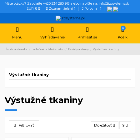
Máte otázky? Zavolajte +420 234 280 913 alebo napíšte na: info@izosystems.sk
EUR €
Zoznam želaní (
)
Porovnaj (
)
0
Menu
Vyhľadávanie
Prihlásiť sa
Košík
Úvodná stránka
Izolačné príslušenstvo
Fasády a steny
Výstužné tkaniny
Výstužné tkaniny
Výstužné tkaniny
Filtrovať
Dôležitosť
9