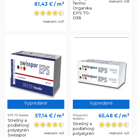
Hodnotili: 4,33
Termo
3
81,43 €
/ m
Organika
EPS 70-
038
Hodnotili: 4,47
Vypredané
Vypredané
3
3
57,14 €
/ m
65,48 €
/ m
EPS 70 fasáda
Polystyrén
fasádny
Strešný a
Strešný a
podlahový
podlahový
polystyrén
polystyrén
Hodnotili: 4,51
Hodnotili: 4,51
Swisspor