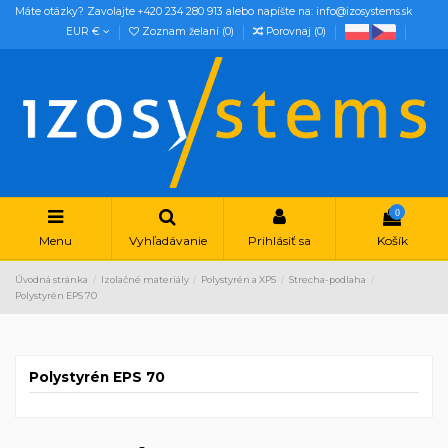
Máte otázky? Zavolajte +420 234 280 913 alebo napíšte na: info@izosystems.sk
EUR €
Zoznam želaní (
0
)
Porovnaj (
0
)
0
Menu
Vyhľadávanie
Prihlásiť sa
Košík
Úvodná stránka
Izolačné materiály
Polystyrén a XPS
Strecha-podlaha
Polystyrén EPS 70
Polystyrén EPS 70