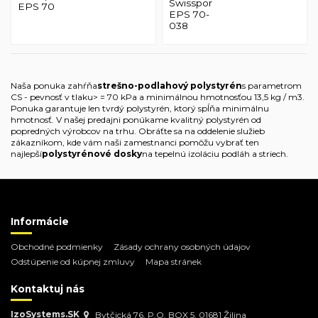
Swisspor
EPS 70
EPS 70-
038
Naša ponuka zahŕňa
strešno-podlahový polystyrén
s parametrom
CS - pevnosť v tlaku> = 70 kPa a minimálnou hmotnosťou 13,5 kg / m3.
Ponuka garantuje len tvrdý polystyrén, ktorý spĺňa minimálnu
hmotnosť. V našej predajni ponúkame kvalitný polystyrén od
popredných výrobcov na trhu. Obráťte sa na oddelenie služieb
zákazníkom, kde vám naši zamestnanci pomôžu vybrať ten
najlepší
polystyrénové dosky
na tepelnú izoláciu podláh a striech.
Informácie
Obchodné podmienky
Zásady ochrany osobných údajov
Odstúpenie od kúpnej zmluvy
Mapa stránek
Kontaktuj nás
IzoSystems.SK
Bytčická 76, P.O. BOX 5, 01681 Žilina