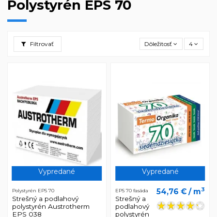
Polystyrén EPS 70
Filtrovať
Dôležitosť
4
Vypredané
Vypredané
3
54,76 €
/ m
Polystyrén EPS 70
EPS 70 fasáda
Strešný a podlahový
Strešný a
polystyrén Austrotherm
podlahový
EPS 038
polystyrén