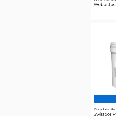
Weber.tec 9
Základné náter
Swisspor 