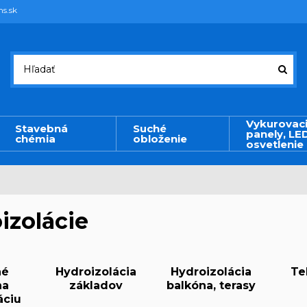
ms.sk
Vykurovac
Stavebná
Suché
panely, LE
chémia
obloženie
osvetlenie
izolácie
né
Hydroizolácia
Hydroizolácia
Te
na
základov
balkóna, terasy
áciu