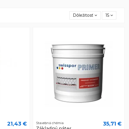
Dôležitosť
15
21,43 €
35,71 €
Stavebná chémia
Základný náter