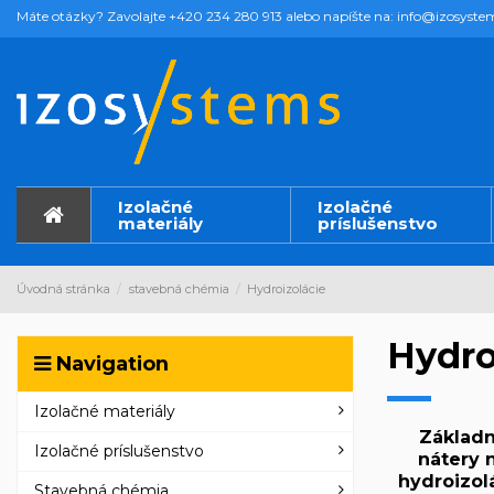
Máte otázky? Zavolajte +420 234 280 913 alebo napíšte na: info@izosyste
Izolačné
Izolačné
materiály
príslušenstvo
Úvodná stránka
stavebná chémia
Hydroizolácie
Hydro
Navigation
Izolačné materiály
Základ
Izolačné príslušenstvo
nátery 
hydroizol
Stavebná chémia