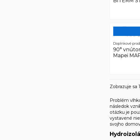
BITERM ST
Doplnkové pro
90° vnútor
Mapei MA
Zobrazuje sa 1
Problém vlhko
následok vzni
otázku je pou
vystavené nie
svojho domova
Hydroizolá