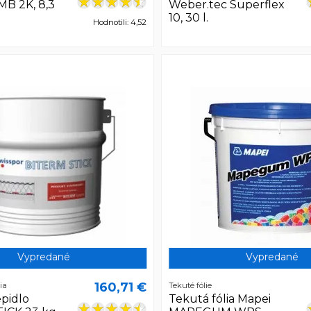
B 2K, 8,3
Weber.tec Superflex
10, 30 l.
Hodnotili: 4,52
Vypredané
Vypredané
160,71 €
ia
Tekuté fólie
epidlo
Tekutá fólia Mapei