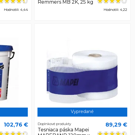
Remmers MB 2K, 25 kg
Hodnotili: 4,44
Hodnotili: 4,22
Vypredané
102,76 €
89,29 €
Doplnkové produkty
Tesniaca páska Mapei