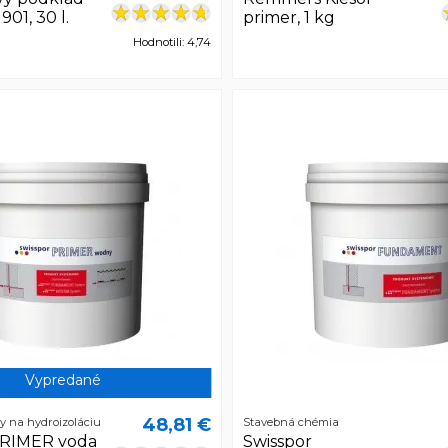
01, 30 l.
primer, 1 kg
Hodnotili: 4,74
Vypredané
48,81 €
y na hydroizoláciu
Stavebná chémia
PRIMER voda
Swisspor