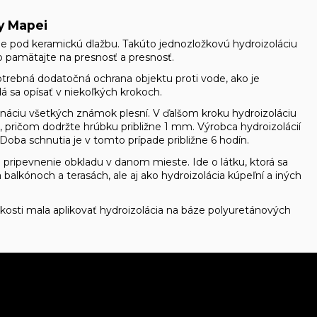
y Mapei
e pod keramickú dlažbu. Takúto jednozložkovú hydroizoláciu
o pamätajte na presnosť a presnosť.
trebná dodatočná ochrana objektu proti vode, ako je
 sa opísať v niekoľkých krokoch.
ináciu všetkých známok plesní. V ďalšom kroku hydroizoláciu
 pričom dodržte hrúbku približne 1 mm. Výrobca hydroizolácií
Doba schnutia je v tomto prípade približne 6 hodín.
a pripevnenie obkladu v danom mieste. Ide o látku, ktorá sa
alkónoch a terasách, ale aj ako hydroizolácia kúpeľní a iných
hkosti mala aplikovať hydroizolácia na báze polyuretánových