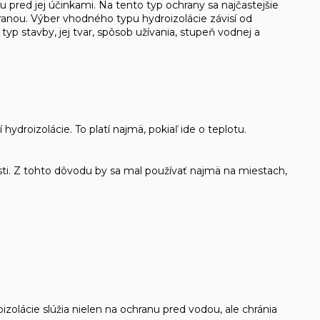
 pred jej účinkami. Na tento typ ochrany sa najčastejšie
hranou. Výber vhodného typu hydroizolácie závisí od
yp stavby, jej tvar, spôsob užívania, stupeň vodnej a
hydroizolácie. To platí najmä, pokiaľ ide o teplotu.
sti. Z tohto dôvodu by sa mal používať najmä na miestach,
zolácie slúžia nielen na ochranu pred vodou, ale chránia