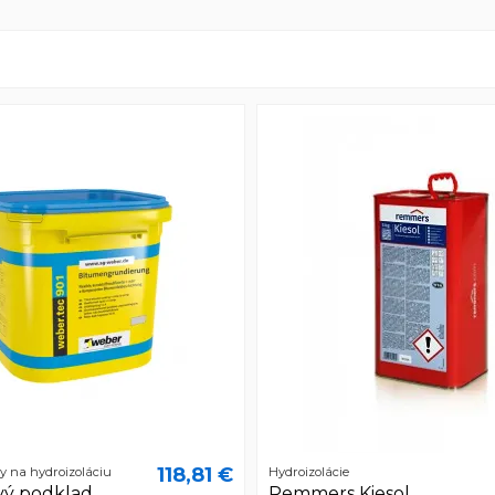
118,81 €
y na hydroizoláciu
Hydroizolácie
ý podklad
Remmers Kiesol