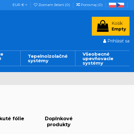
EUR €
Zoznam želaní (
0
)
Porovnaj (
0
)
Košík
Empty
Prihlásiť sa
ie
Všeobecné
Tepelnoizolačné
D
upevňovacie
systémy
systémy
kuté fólie
Doplnkové
produkty