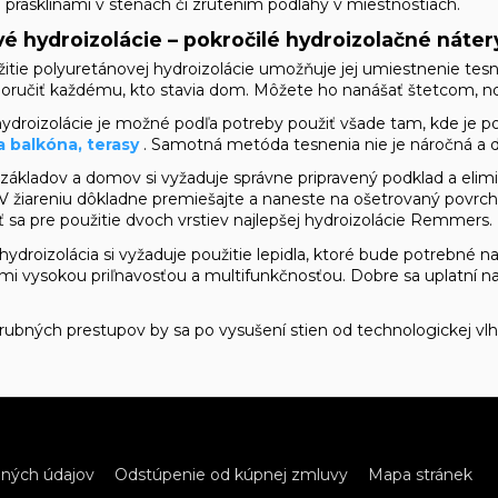
d prasklinami v stenách či zrútením podlahy v miestnostiach.
é hydroizolácie – pokročilé hydroizolačné náter
tie polyuretánovej hydroizolácie umožňuje jej umiestnenie tesn
dporučiť každému, kto stavia dom. Môžete ho nanášať štetcom, n
droizolácie je možné podľa potreby použiť všade tam, kde je po
a balkóna, terasy
. Samotná metóda tesnenia nie je náročná a dá
 základov
a domov si vyžaduje správne pripravený podklad a elim
V žiareniu dôkladne premiešajte a naneste na ošetrovaný povrch,
ť sa pre použitie dvoch vrstiev najlepšej hydroizolácie Remmers. 
hydroizolácia si vyžaduje použitie lepidla, ktoré bude potrebné n
mi vysokou priľnavosťou a multifunkčnosťou. Dobre sa uplatní na b
otrubných prestupov by sa po vysušení stien od technologickej vl
bných údajov
Odstúpenie od kúpnej zmluvy
Mapa stránek