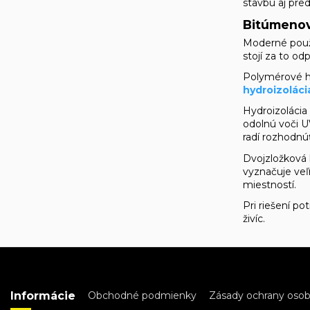
stavbu aj pre
Bitúmenov
Moderné použi
stojí za to o
Polymérové hy
hydroizoláci
Hydroizolácia
odolnú voči U
radí rozhodnú
Dvojzložková 
vyznačuje veľ
miestností.
Pri riešení p
živíc.
Informácie
Obchodné podmienky
Zásady ochrany oso