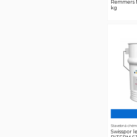
Remmers M
kg
Stavebná chém
Swisspor l