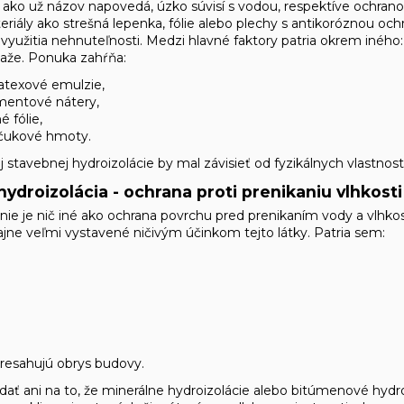
, ako už názov napovedá, úzko súvisí s vodou, respektíve ochranou
eriály ako strešná lepenka, fólie alebo plechy s antikoróznou oc
yužitia nehnuteľnosti. Medzi hlavné faktory patria okrem iného: t
ťaže. Ponuka zahŕňa:
atexové emulzie,
mentové nátery,
é fólie,
učukové hmoty.
stavebnej hydroizolácie by mal závisieť od fyzikálnych vlastností 
 hydroizolácia - ochrana proti prenikaniu vlhkosti
 nie je nič iné ako ochrana povrchu pred prenikaním vody a vlhko
ajne veľmi vystavené ničivým účinkom tejto látky. Patria sem:
presahujú obrys budovy.
ať ani na to, že minerálne hydroizolácie alebo bitúmenové hydroi