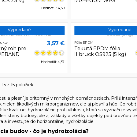
ICK 23 kg
MAPEGUM WPS
Hodnotili: 4,50
Vypredané
Vypredané
3,57 €
dukty
Fólie EPDM
ný roh pre
Tekutá EPDM fólia
PEBAND
Illbruck OS925 (5 kg)
Hodnotili: 4,37
-15 z 15 položiek
sti a plesní je prítomný v mnohých domácnostiach. Príliš inten
k nielen škodlivých mikroorganizmov, ale aj plesní a húb. Čo rob
žitie kvalitnej hydroizolácie proti vlhkosti, ktorá sa vyznačuje 
len steny budovy, ale aj základy a všetky objekty pod úrovňou t
 a investujte do horizontálnej hydroizolácie.
cia budov - čo je hydroizolácia?