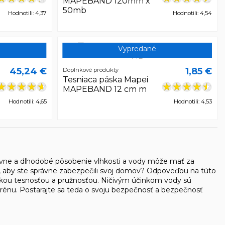
MAPEBAND 120mm x
50mb
Hodnotili: 4,37
Hodnotili: 4,54
Vypredané
45,24 €
1,85 €
Doplnkové produkty
Tesniaca páska Mapei
MAPEBAND 12 cm m
Hodnotili: 4,65
Hodnotili: 4,53
zívne a dlhodobé pôsobenie vlhkosti a vody môže mať za
iť, aby ste správne zabezpečili svoj domov? Odpoveďou na túto
vysokou tesnosťou a pružnosťou. Ničivým účinkom vody sú
erénu. Postarajte sa teda o svoju bezpečnosť a bezpečnosť