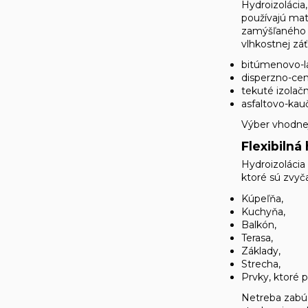
Hydroizolácia
používajú mat
zamýšľaného v
vlhkostnej zá
bitúmenovo-l
disperzno-ce
tekuté izolačn
asfaltovo-ka
Výber vhodnej 
Flexibilná
Hydroizolácia
ktoré sú zvyč
Kúpeľňa,
Kuchyňa,
Balkón,
Terasa,
Základy,
Strecha,
Prvky, ktoré 
Netreba zabúd