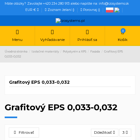
Máte otázky? Zavolajte +420 234 280 913 alebo napíšte na: info@izosystems.sk
EUR €
Zoznam želaní (
)
Porovnaj (
)
0
Menu
Vyhľadávanie
Prihlásiť sa
Košík
Úvodná stránka
Izolačné materiály
Polystyrén a XPS
Fasáda
Grafitový EPS
0,033-0,032
Grafitový EPS 0,033-0,032
Grafitový EPS 0,033-0,032
Filtrovať
Dôležitosť
3