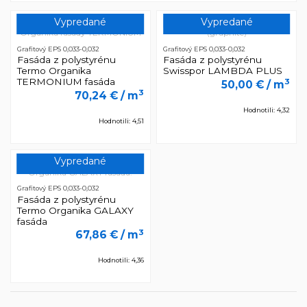
Vypredané
Vypredané
Grafitový EPS 0,033-0,032
Grafitový EPS 0,033-0,032
Fasáda z polystyrénu
Fasáda z polystyrénu
Termo Organika
Swisspor LAMBDA PLUS
TERMONIUM fasáda
3
50,00 €
/ m
3
70,24 €
/ m
Hodnotili: 4,32
Hodnotili: 4,51
Vypredané
Grafitový EPS 0,033-0,032
Fasáda z polystyrénu
Termo Organika GALAXY
fasáda
3
67,86 €
/ m
Hodnotili: 4,36