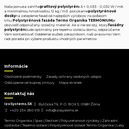
Naša ponuka zahŕňa
grafitový polystyrén
s λ = 0,033 - 0,032 W / mK
a minimálnou hmotnosťou 12 kg / m3. ponúkame
polystyrénové
dosky
na zateplenie fasád od najlepších výrobcov na poľskom
trhu.
Polystyrénová fasáda Termo Organika TERMONIUM
je
obzvlášť odporúčaný izolačný materiál. Ak si nie ste istý, ktorý
fasádny
polystyrén
bude optimálny pre tepelnú izoláciu domu, odporúčame
Vám kontaktovať Oddelenie služieb zákazníkom, naši pracovníci Vám
radi poradia pri výbere produktu vhodných parametrov.
Informácie
Obchodné podmienky
Zásady ochrany osobných údajov
Odstúpenie od kúpnej zmluvy
Mapa stránek
Kontaktuj nás
IzoSystems.SK
Bytčická 76, P.O. BOX 5, 01681 Žilina
+420 234 280 913
info@izosystems.sk
Termo Organika
|
Spax
|
Recticel
|
Polyuretanové výrobky
|
Zahradní
výstavba
|
Tepelná izolace
|
Polystyrenové izolace Termo Organika
|
Laky