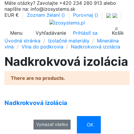
Máte otázky? Zavolajte +420 234 280 913 alebo
napíšte na: info@izosystems.sk
EUR €
Zoznam želaní (
)
Porovnaj (
)
0
Menu
Vyhľadávanie
Prihlásiť sa
Košík
Úvodná stránka
Izolačné materiály
Minerálna
vlna
Vlna do podkrovia
Nadkrokvová izolácia
Nadkrokvová izolácia
There are no products.
Nadkrokvová izolácia
OK
Vymazať všetko