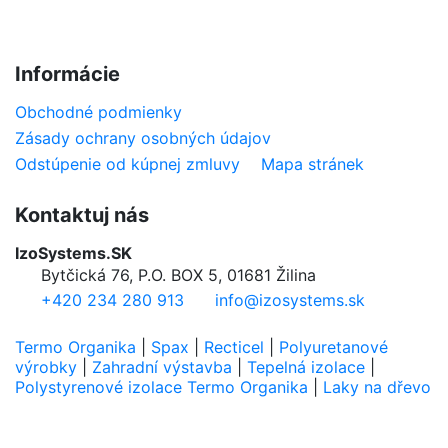
Informácie
Obchodné podmienky
Zásady ochrany osobných údajov
Odstúpenie od kúpnej zmluvy
Mapa stránek
Kontaktuj nás
IzoSystems.SK
Bytčická 76, P.O. BOX 5, 01681 Žilina
+420 234 280 913
info@izosystems.sk
Termo Organika
|
Spax
|
Recticel
|
Polyuretanové
výrobky
|
Zahradní výstavba
|
Tepelná izolace
|
Polystyrenové izolace Termo Organika
|
Laky na dřevo