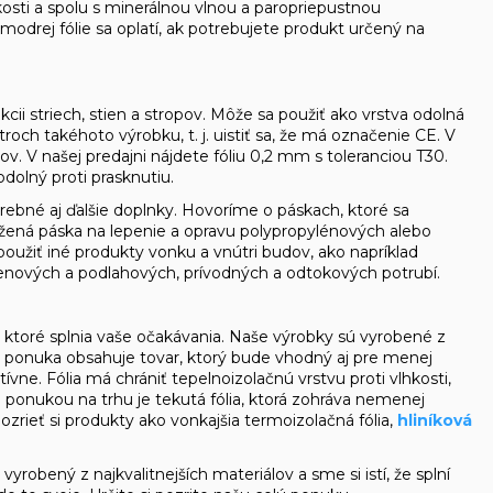
hkosti a spolu s minerálnou vlnou a paropriepustnou
drej fólie sa oplatí, ak potrebujete produkt určený na
cii striech, stien a stropov. Môže sa použiť ako vrstva odolná
roch takéhoto výrobku, t. j. uistiť sa, že má označenie CE. V
trov. V našej predajni nájdete fóliu 0,2 mm s toleranciou T30.
odolný proti prasknutiu.
otrebné aj ďalšie doplnky. Hovoríme o páskach, ktoré sa
tužená páska na lepenie a opravu polypropylénových alebo
 použiť iné produkty vonku a vnútri budov, ako napríklad
tenových a podlahových, prívodných a odtokových potrubí.
í, ktoré splnia vaše očakávania. Naše výrobky sú vyrobené z
ša ponuka obsahuje tovar, ktorý bude vhodný aj pre menej
vne. Fólia má chrániť tepelnoizolačnú vrstvu proti vlhkosti,
u ponukou na trhu je tekutá fólia, ktorá zohráva nemenej
 pozrieť si produkty ako
vonkajšia termoizolačná fólia
,
hliníková
obený z najkvalitnejších materiálov a sme si istí, že splní