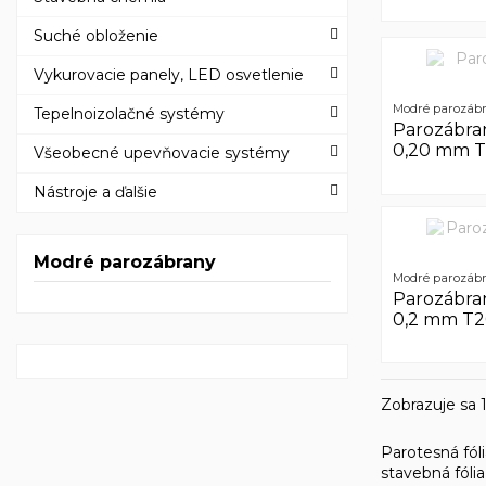
Suché obloženie
Vykurovacie panely, LED osvetlenie
Modré parozáb
Tepelnoizolačné systémy
Parozábra
0,20 mm 
Všeobecné upevňovacie systémy
Nástroje a ďalšie
Modré parozábrany
Modré parozáb
Parozábr
0,2 mm T
Zobrazuje sa 1
Parotesná fól
stavebná fóli