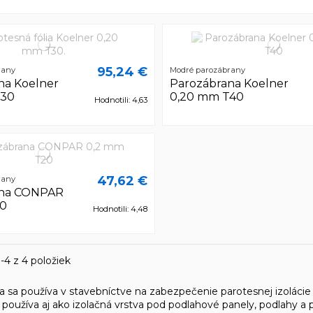
95,24 €
rany
Modré parozábrany
na Koelner
Parozábrana Koelner
T30
0,20 mm T40
Hodnotili: 4,63
47,62 €
rany
ana CONPAR
20
Hodnotili: 4,48
-4 z 4 položiek
ia
sa používa v stavebníctve na zabezpečenie parotesnej izolácie 
a používa aj ako izolačná vrstva pod podlahové panely, podlahy a 