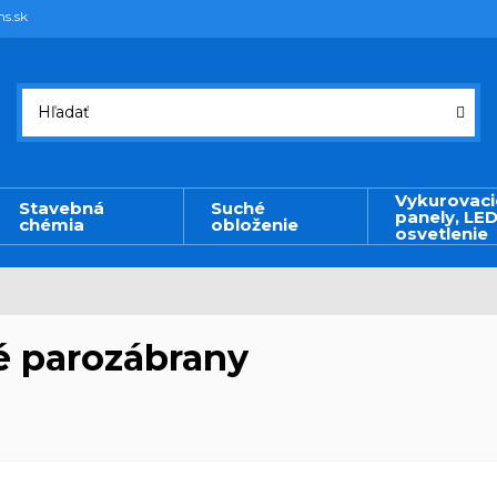
ms.sk
Vykurovaci
Stavebná
Suché
panely, LE
chémia
obloženie
osvetlenie
 parozábrany