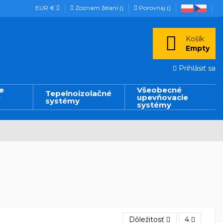
EUR €
Zoznam želaní (
)
Porovnaj (
)
Košík
Empty
Prihlásiť sa
e
Všeobecné
Tepelnoizolačné
D
upevňovacie
systémy
systémy
Dôležitosť
4