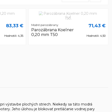
83,33 €
71,43 €
Modré parozábrany
Parozábrana Koelner
0,20 mm T50
Hodnotili: 4,35
Hodnotili: 4,50
pri výstavbe plochých striech. Niekedy sa táto modrá
potery. Jeho úlohou je blokovať pretláčanie vodnej pary