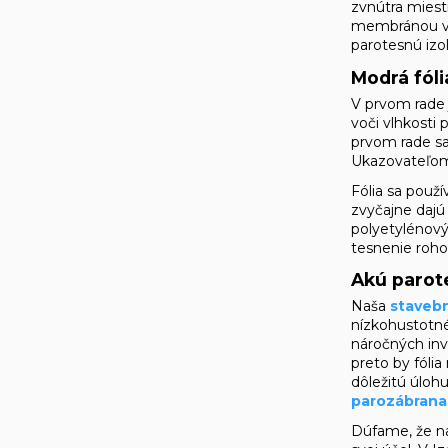
zvnútra miestn
membránou vyt
parotesnú izo
Modrá fóli
V prvom rade j
voči vlhkosti 
prvom rade sa 
Ukazovateľom k
Fólia sa použí
zvyčajne dajú
polyetylénovýc
tesnenie roho
Akú parote
Naša
staveb
nízkohustotné
náročných inve
preto by fóli
dôležitú úloh
parozábrana
Dúfame, že na