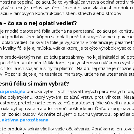
ostí na tepelnú izoláciu. Je to vynikajúca vrstva odolná proti vl
vára tesný strešný systém. Poznať hlavné vlastnosti produktu mo
láciu v rámových konštrukciách stien, striech alebo stropov.
a – čo sa o nej oplatí vedieť?
e modrá parotesná fólia určená na parotesnú izoláciu pri konštruk
pod podlahy. Pred kúpou sa oplatí prečítať si vyhlásenie o paramet
oplatí vedieť, že kvalita fólie je vyjadrená v tolerancii jej parame
vality fólie je aj hrúbka, vďaka ktorej je takýto výrobok vysoko 
va predovšetkým na izoláciu parozábrany, no k jej inštalácii sú p
 použiť len v interiéri. Príkladom je polyesterovým vláknom vys
h fólií a ich spájanie s inými plastmi. Na druhej strane je možné
v. Pozor si dajte aj na tesniace manžety, určené na utesnenie s
snú fóliu si mám vybrať?
ná predajňa
ponúka výber tých najkvalitnejších parotesných fóli
ho polyetylénu, ktorý vytvára izolačnú vrstvu proti vlhkosti. Na
storov, pretože naše ceny za m2 parotesnej fólie sú veľmi atraktí
a mala byť aj trvácna a odolná voči poškodeniu. Ďalšou zaujímavo
u pri izolácii budov. Ak máte záujem o
suchú výstavbu
, oplatí sa
,
aktívna parozábrana
.
še produkty splnia všetky vaše očakávania. Ponúkame len tovar vyr