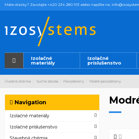
Máte otázky? Zavolajte +420 234 280 913 alebo napíšte na: info@izosyste
Izolačné
Izolačné
materiály
príslušenstvo
Úvodná stránka
Suchá stavba
Parozábrany
Modré parozábrany
Modré
Navigation
Izolačné materiály
Izolačné príslušenstvo
Stavebná chémia