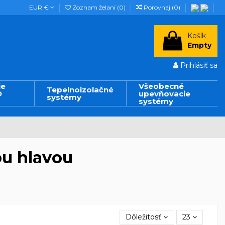
EUR €
Zoznam želaní (
0
)
Porovnaj (
0
)
Košík
Empty
Prihlásiť sa
ie
Všeobecné
Tepelnoizolačné
D
upevňovacie
systémy
systémy
ou hlavou
Dôležitosť
23