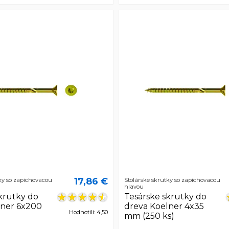
17,86 €
ky so zapichovacou
Stolárske skrutky so zapichovacou
hlavou
krutky do
Tesárske skrutky do
lner 6x200
dreva Koelner 4x35
Hodnotili: 4,50
)
mm (250 ks)