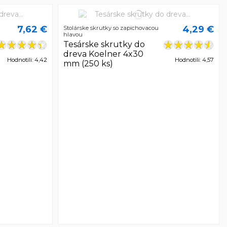
7,62 €
4,29 €
Stolárske skrutky so zapichovacou
hlavou
Tesárske skrutky do
dreva Koelner 4x30
Hodnotili: 4,42
Hodnotili: 4,57
mm (250 ks)