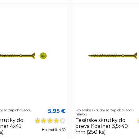
5,95 €
ky so zapichovacou
Stolárske skrutky so zapichovacou
hlavou
krutky do
Tesárske skrutky do
lner 4x45
dreva Koelner 3,5x40
Hodnotili: 4,39
s)
mm (250 ks)