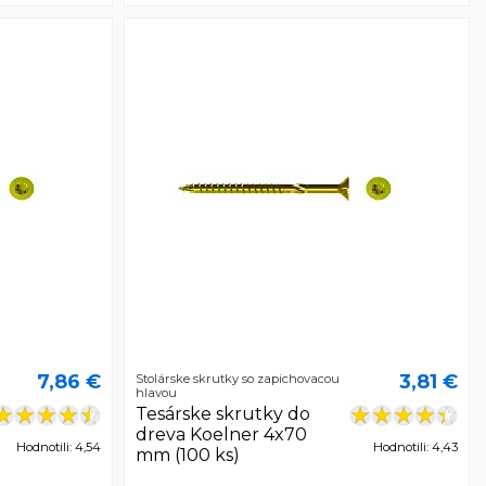
7,86 €
3,81 €
Stolárske skrutky so zapichovacou
hlavou
Tesárske skrutky do
dreva Koelner 4x70
Hodnotili: 4,54
Hodnotili: 4,43
mm (100 ks)