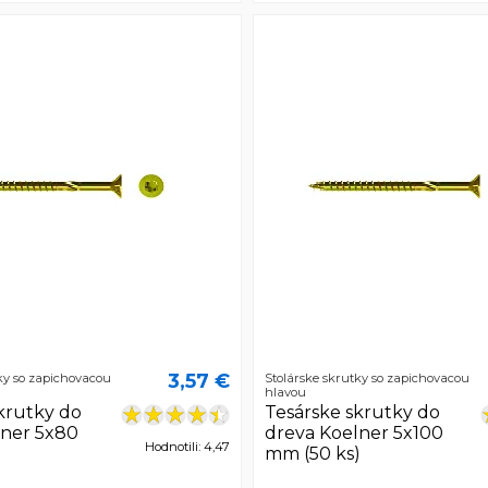
3,57 €
ky so zapichovacou
Stolárske skrutky so zapichovacou
hlavou
krutky do
Tesárske skrutky do
lner 5x80
dreva Koelner 5x100
Hodnotili: 4,47
)
mm (50 ks)