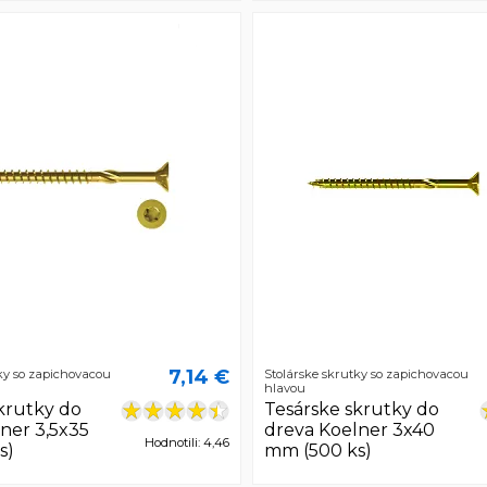
7,14 €
ky so zapichovacou
Stolárske skrutky so zapichovacou
hlavou
krutky do
Tesárske skrutky do
ner 3,5x35
dreva Koelner 3x40
Hodnotili: 4,46
s)
mm (500 ks)