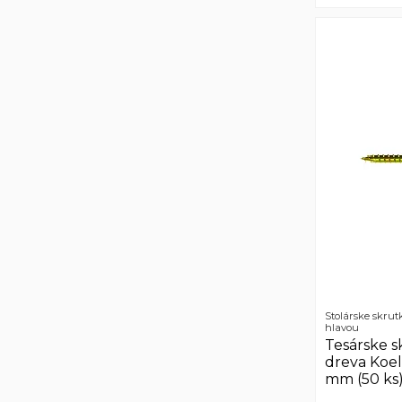
Stolárske skrut
hlavou
Tesárske s
dreva Koe
mm (50 ks