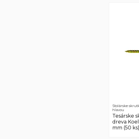
Stolárske skrut
hlavou
Tesárske s
dreva Koe
mm (50 ks