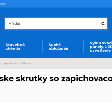
ms.sk
Vykurovac
Stavebná
Suché
panely, LE
chémia
obloženie
osvetlenie
 so zapichovacou hlavou
rske skrutky so zapichovac