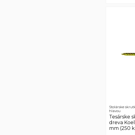
Stolárske skrut
hlavou
Tesárske s
dreva Koe
mm (250 k