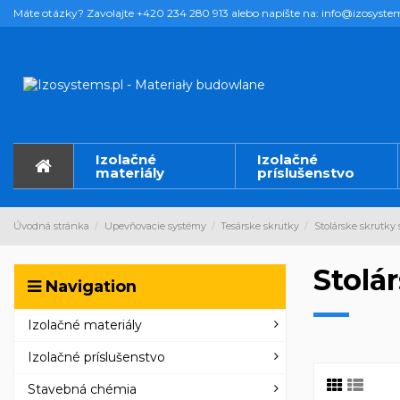
Máte otázky? Zavolajte +420 234 280 913 alebo napíšte na: info@izosyste
Izolačné
Izolačné
materiály
príslušenstvo
Úvodná stránka
Upevňovacie systémy
Tesárske skrutky
Stolárske skrutky
Stolá
Navigation
Izolačné materiály
Izolačné príslušenstvo
Stavebná chémia