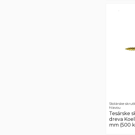
Stolárske skrut
hlavou
Tesárske s
dreva Koel
mm (500 k