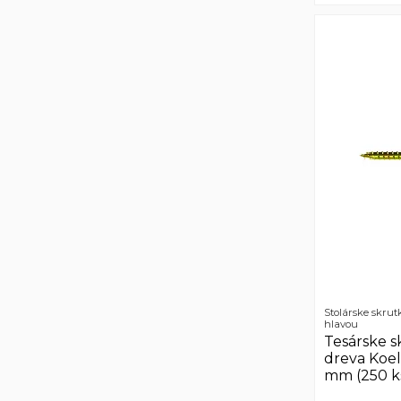
Stolárske skrut
hlavou
Tesárske s
dreva Koe
mm (250 k