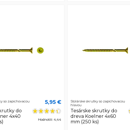
5,95 €
ky so zapichovacou
Stolárske skrutky so zapichovacou
hlavou
krutky do
Tesárske skrutky do
lner 4x40
dreva Koelner 4x60
Hodnotili: 4,44
s)
mm (250 ks)