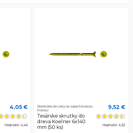
4,05 €
9,52 €
Stolárske skrutky so zapichovacou
hlavou
Tesárske skrutky do
dreva Koelner 6x140
Hodnotili: 4,40
Hodnotili: 4,52
mm (50 ks)