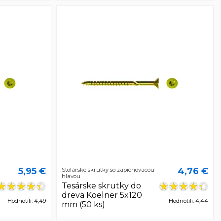
5,95 €
4,76 €
Stolárske skrutky so zapichovacou
hlavou
Tesárske skrutky do
dreva Koelner 5x120
Hodnotili: 4,49
Hodnotili: 4,44
mm (50 ks)