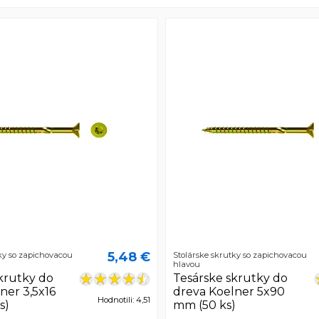
5,48 €
ky so zapichovacou
Stolárske skrutky so zapichovacou
hlavou
krutky do
Tesárske skrutky do
ner 3,5x16
dreva Koelner 5x90
Hodnotili: 4,51
s)
mm (50 ks)