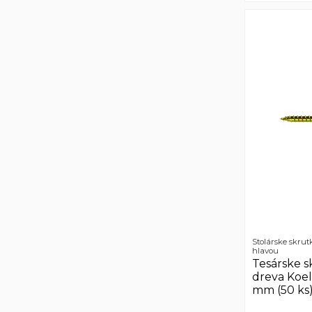
Stolárske skrut
hlavou
Tesárske s
dreva Koe
mm (50 ks