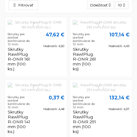
Filtrovať
Dôležitosť
10
47,62 €
107,14 €
Skrutky pre
Skrutky pre
oceľové
oceľové
konštrukcie do
konštrukcie do
12 mm
12 mm
Hodnotili: 4,50
Hodnotili: 4,49
Skrutky
Skrutky
RawlPlug
RawlPlug
R-ONR 161
R-ONR 261
mm (100
mm (100
ks.)
ks)
0,37 €
132,14 €
Skrutky pre
Skrutky pre
oceľové
oceľové
konštrukcie do
konštrukcie do
12 mm
12 mm
Hodnotili: 4,48
Hodnotili: 4,57
Skrutky
Skrutky
RawlPlug
RawlPlug
R-ONR 141
R-ONR 291
mm (100
mm (100
ks.)
ks)