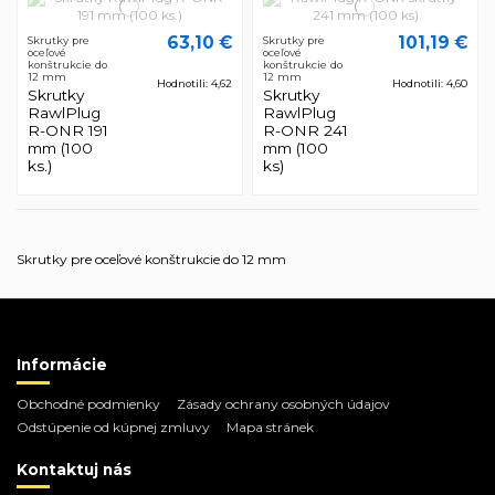
63,10 €
101,19 €
Skrutky pre
Skrutky pre
oceľové
oceľové
konštrukcie do
konštrukcie do
12 mm
12 mm
Hodnotili: 4,62
Hodnotili: 4,60
Skrutky
Skrutky
RawlPlug
RawlPlug
R-ONR 191
R-ONR 241
mm (100
mm (100
ks.)
ks)
Skrutky pre oceľové konštrukcie do 12 mm
Informácie
Obchodné podmienky
Zásady ochrany osobných údajov
Odstúpenie od kúpnej zmluvy
Mapa stránek
Kontaktuj nás