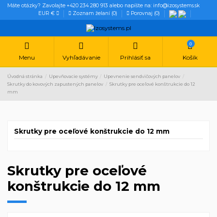
Máte otázky? Zavolajte +420 234 280 913 alebo napíšte na: info@izosystems.sk
EUR €
Zoznam želaní (
0
)
Porovnaj (
0
)
0
Menu
Vyhľadávanie
Prihlásiť sa
Košík
Úvodná stránka
Upevňovacie systémy
Upevnenie sendvičových panelov
Skrutky do kovových zapustených panelov
Skrutky pre oceľové konštrukcie do 12
mm
Skrutky pre oceľové konštrukcie do 12 mm
Skrutky pre oceľové
konštrukcie do 12 mm