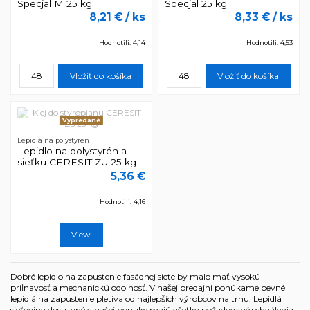
Specjal M 25 kg
Specjal 25 kg
8,21 €
/ ks
8,33 €
/ ks
Hodnotili: 4,14
Hodnotili: 4,53
Vložiť do košíka
Vložiť do košíka
Vypredané
Lepidlá na polystyrén
Lepidlo na polystyrén a
sieťku CERESIT ZU 25 kg
5,36 €
Hodnotili: 4,16
View
Dobré lepidlo na zapustenie fasádnej siete by malo mať vysokú
priľnavosť a mechanickú odolnosť. V našej predajni ponúkame pevné
lepidlá na zapustenie pletiva od najlepších výrobcov na trhu. Lepidlá
sieťoviny dostupné v našej ponuke majú všetky požadované schválenia