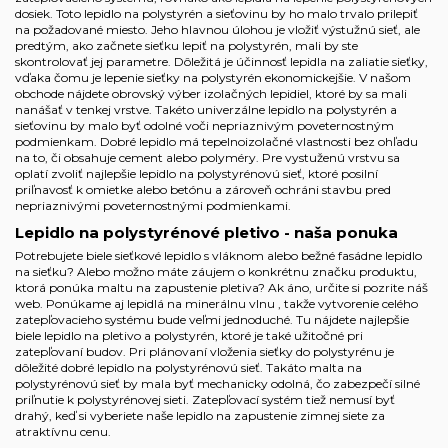
dosiek. Toto
lepidlo na polystyrén
a sieťovinu by ho malo trvalo prilepiť
na požadované miesto. Jeho hlavnou úlohou je vložiť výstužnú sieť, ale
predtým, ako začnete sieťku lepiť na polystyrén, mali by ste
skontrolovať jej parametre. Dôležitá je účinnosť lepidla na zaliatie sieťky,
vďaka čomu je lepenie sieťky na polystyrén ekonomickejšie. V našom
obchode nájdete obrovský výber izolačných lepidiel, ktoré by sa mali
nanášať v tenkej vrstve. Takéto univerzálne lepidlo na polystyrén a
sieťovinu by malo byť odolné voči nepriaznivým poveternostným
podmienkam. Dobré lepidlo má tepelnoizolačné vlastnosti bez ohľadu
na to, či obsahuje cement alebo polyméry. Pre vystuženú vrstvu sa
oplatí zvoliť najlepšie lepidlo na polystyrénovú sieť, ktoré posilní
priľnavosť k omietke alebo betónu a zároveň ochráni stavbu pred
nepriaznivými poveternostnými podmienkami.
Lepidlo na polystyrénové pletivo - naša ponuka
Potrebujete biele sieťkové lepidlo s vláknom alebo bežné fasádne lepidlo
na sieťku? Alebo možno máte záujem o konkrétnu značku produktu,
ktorá ponúka maltu na zapustenie pletiva? Ak áno, určite si pozrite náš
web. Ponúkame aj
lepidlá na minerálnu vlnu
, takže vytvorenie celého
zatepľovacieho systému bude veľmi jednoduché. Tu nájdete najlepšie
biele lepidlo na pletivo a polystyrén, ktoré je také užitočné pri
zatepľovaní budov. Pri plánovaní vloženia sieťky do polystyrénu je
dôležité dobré lepidlo na polystyrénovú sieť. Takáto malta na
polystyrénovú sieť by mala byť mechanicky odolná, čo zabezpečí silné
priľnutie k polystyrénovej sieti. Zatepľovací systém tiež nemusí byť
drahý, keď si vyberiete naše lepidlo na zapustenie zimnej siete za
atraktívnu cenu.