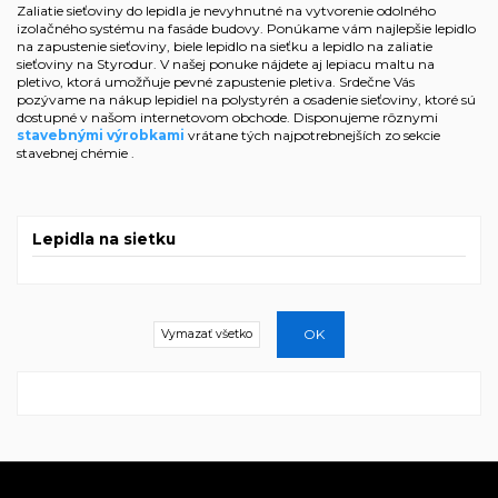
Zaliatie sieťoviny do lepidla je nevyhnutné na vytvorenie odolného
izolačného systému na fasáde budovy. Ponúkame vám najlepšie lepidlo
na zapustenie sieťoviny, biele lepidlo na sieťku a lepidlo na zaliatie
sieťoviny na Styrodur. V našej ponuke nájdete aj lepiacu maltu na
pletivo, ktorá umožňuje pevné zapustenie pletiva. Srdečne Vás
pozývame na nákup lepidiel na polystyrén a osadenie sieťoviny, ktoré sú
dostupné v našom internetovom obchode. Disponujeme rôznymi
stavebnými výrobkami
vrátane tých najpotrebnejších zo sekcie
stavebnej chémie
.
Lepidla na sietku
OK
Vymazať všetko