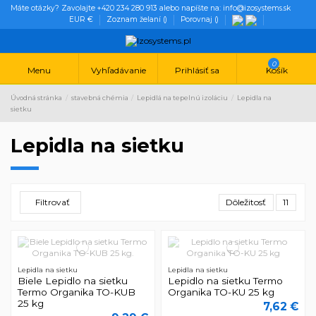
Máte otázky? Zavolajte +420 234 280 913 alebo napíšte na: info@izosystems.sk
EUR €
Zoznam želaní (
)
Porovnaj (
)
0
Menu
Vyhľadávanie
Prihlásiť sa
Košík
Úvodná stránka
stavebná chémia
Lepidlá na tepelnú izoláciu
Lepidla na
sietku
Lepidla na sietku
Filtrovať
Dôležitosť
11
Lepidla na sietku
Lepidla na sietku
Biele Lepidlo na sietku
Lepidlo na sietku Termo
Termo Organika TO-KUB
Organika TO-KU 25 kg
25 kg
7,62 €