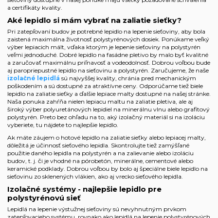
a certifikáty kvality.
Aké lepidlo si mám vybrať na zaliatie sieťky?
Pri zatepľovaní budov je potrebné lepidlo na lepenie sieťoviny, aby bola
zaistená maximálna životnosť polystyrénových dosiek. Ponúkame veľký
výber lepiacich mált, vďaka ktorým je lepenie sieťoviny na polystyrén
veľmi jednoduché. Dobré lepidlo na fasádne pletivo by malo byť kvalitné
a zaručovať maximálnu priľnavosť a vodeodolnosť. Dobrou voľbou bude
aj paropriepustné lepidlo na sieťovinu a polystyrén. Zaručujeme, že naše
izolačné lepidlá
sú najvyššej kvality, chránia pred mechanickým
poškodením a sú dostupné za atraktívne ceny. Odporúčame tiež biele
lepidlo na zaliatie sieťky a ďalšie lepiace malty dostupné na našej stránke.
Naša ponuka zahŕňa nielen lepiacu maltu na zaliatie pletiva, ale aj
široký výber polyuretánových lepidiel na minerálnu vlnu alebo grafitový
polystyrén. Preto bez ohľadu na to, aký izolačný materiál si na izoláciu
vyberiete, tu nájdete to najlepšie lepidlo.
Ak máte záujem o hotové lepidlo na zaliatie sieťky alebo lepiacej malty,
dôležitá je účinnosť sieťového lepidla. Skontrolujte tiež zamýšľané
použitie daného lepidla na polystyrén a na zalievanie alebo izoláciu
budov, t. j. či je vhodné na pórobetón, minerálne, cementové alebo
keramické podklady. Dobrou voľbou by bolo aj špeciálne biele lepidlo na
sieťovinu zo sklenených vlákien, ako aj vrecko sieťového lepidla.
Izolačné systémy - najlepšie lepidlo pre
polystyrénovú sieť
Lepidlá na lepenie výstužnej sieťoviny sú nevyhnutným prvkom
zatepľovacieho systému, rovnako ako lepidlá na lepenie polystyrénových