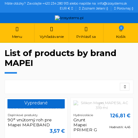
Máte otázky? Zavolajte +420 234 280 913 alebo napíšte na: info@izosystems.sk
EUR €
Zoznam želaní (
)
Porovnaj (
)
0
Menu
Vyhľadávanie
Prihlásiť sa
Košík
List of products by brand
MAPEI
Vypredané
126,81 €
Doplnkové produkty
Hydroizolácie
90° vnútorný roh pre
Grunt
Mapei MAPEBAND
Mapei
Hodnotili: 4,45
PRIMER G
3,57 €