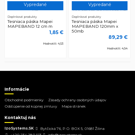
Vypredané
Vypredané
Doplnkové produkty
Doplnkové produkty
Tesniaca páska Mapei
Tesniaca páska Mapei
MAPEBAND 12 cm m
MAPEBAND 120mm x
50mb
1,85 €
89,29 €
Hodnotili: 4,53
Hodnotili: 4,54
Informácie
Obchodné podmienky
Zásady ochrany osobných údajov
Odstúpenie od kúpnej zmluvy
Mapa stránek
Kontaktuj nás
IzoSystems.SK
Bytčická 76, P.O. BOX 5, 01681 Žilina
+420 234 280 913
info@izosystems.sk