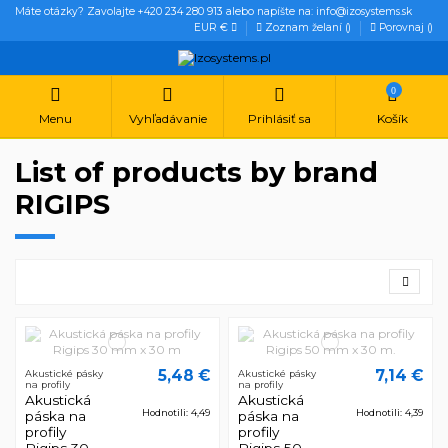
Máte otázky? Zavolajte +420 234 280 913 alebo napíšte na: info@izosystems.sk
EUR €
Zoznam želaní (
)
Porovnaj (
)
0
Menu
Vyhľadávanie
Prihlásiť sa
Košík
List of products by brand
RIGIPS
5,48 €
7,14 €
Akustické pásky
Akustické pásky
na profily
na profily
Akustická
Akustická
Hodnotili: 4,49
Hodnotili: 4,39
páska na
páska na
profily
profily