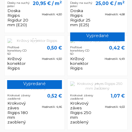
2
2
20,95 €
/ m
25,00 €
/ m
Dosky na suchý
Dosky na suchý
poter
poter
Doska
Doska
Hodnotili: 4,50
Hodnotili: 4,68
Rigips
Rigips
Rigidur 20
Rigidur 25
mm (E20)
mm (E25)
Vypredané
0,50 €
0,42 €
Profilové
Profilové
konektory CD
konektory CD
60
60
Krížový
Krížový
Hodnotili: 4,50
Hodnotili: 4,49
konektor
konektor
Rigips
Rigips
Vypredané
0,52 €
1,07 €
Krokvové závesy
Krokvové závesy
zaoblené
zaoblené
Krokvový
Krokvový
Hodnotili: 4,46
Hodnotili: 4,63
záves
záves
Rigips 180
Rigips 250
mm
mm
zaoblený
zaoblený