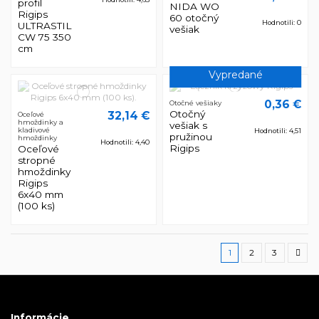
profil
NIDA WO
Rigips
60 otočný
Hodnotili: 0
ULTRASTIL
vešiak
CW 75 350
cm
Vypredané
0,36 €
Otočné vešiaky
Otočný
32,14 €
Oceľové
hmoždinky a
vešiak s
kladivové
Hodnotili: 4,51
pružinou
hmoždinky
Hodnotili: 4,40
Rigips
Oceľové
stropné
hmoždinky
Rigips
6x40 mm
(100 ks)
1
2
3
Informácie