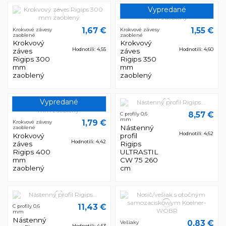
Vypredané
1,67 €
1,55 €
Krokvové závesy
Krokvové závesy
zaoblené
zaoblené
Krokvový
Krokvový
Hodnotili: 4,55
Hodnotili: 4,60
záves
záves
Rigips 300
Rigips 350
mm
mm
zaoblený
zaoblený
Vypredané
8,57 €
C profily 0,6
mm
1,79 €
Krokvové závesy
Nástenný
zaoblené
Hodnotili: 4,62
Krokvový
profil
Hodnotili: 4,42
záves
Rigips
Rigips 400
ULTRASTIL
mm
CW 75 260
zaoblený
cm
11,43 €
C profily 0,6
mm
Nástenný
0,83 €
Vešiaky
Hodnotili: 4,63