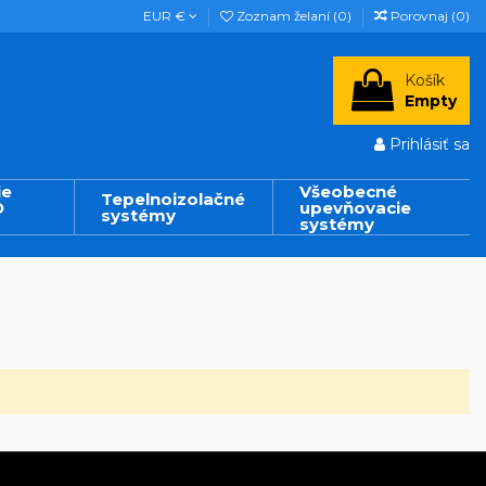
EUR €
Zoznam želaní (
0
)
Porovnaj (
0
)
Košík
Empty
Prihlásiť sa
ie
Všeobecné
Tepelnoizolačné
D
upevňovacie
systémy
systémy