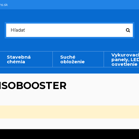
ms.sk
Vykurovac
Stavebná
Suché
panely, LE
chémia
obloženie
osvetlenie
d ISOBOOSTER