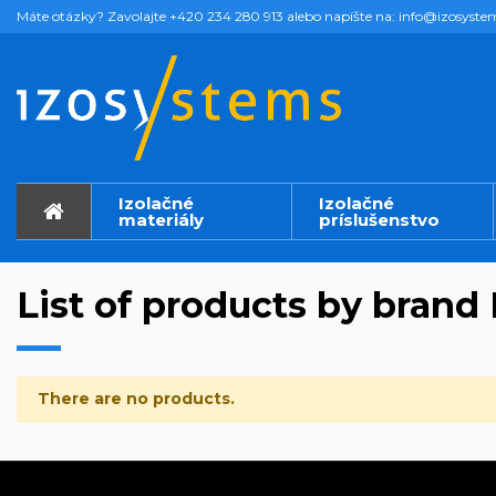
Máte otázky? Zavolajte +420 234 280 913 alebo napíšte na: info@izosyste
Izolačné
Izolačné
materiály
príslušenstvo
List of products by bran
There are no products.