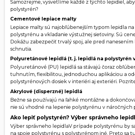
Samozrejme, vysvetlíme každé z týchto lepidiel, aby 
polystyrén?
Cementové lepiace malty
Lepiace malty sú najobľúbenejším typom lepidla na f
polystyrénu a vkladanie výstužnej sieťoviny. Sú cen
Dokážu zabezpečiť trvalý spoj, ale pred nanesením l
schnutia.
Polyuretánové lepidlá (t. j. lepidlá na polystyrén 
Polyuretánové (PU) lepidlá sa stávajú čoraz obľúbe
tuhnutím, flexibilitou, jednoduchou aplikáciou a
polystyrénových dosiek v interiéri aj exteriéri. Pozrite
Akrylové (disperzné) lepidlá
Bežne sa používajú na ľahké montážne a dokončovac
nie sú vhodné na lepenie polystyrénu v náročných
Ako lepiť polystyrén? Výber správneho lepidl
Výber správneho lepidlaV prípade polystyrénu by sa 
na spoje polystyrénu s polystyrénom iné. Preto sa t