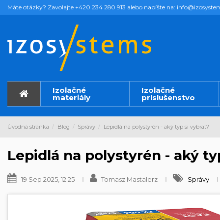
Máte otázky? Zavolajte +420 234 280 913 alebo napíšte na: info@izosyste
Izolačné
Izolačné
materiály
príslušenstvo
Úvodná stránka
Blog
Správy
Lepidlá na polystyrén - aký typ si vybrať?
Lepidlá na polystyrén - aký ty
19 Sep 2025, 12:25
Tomasz Mastalerz
Správy