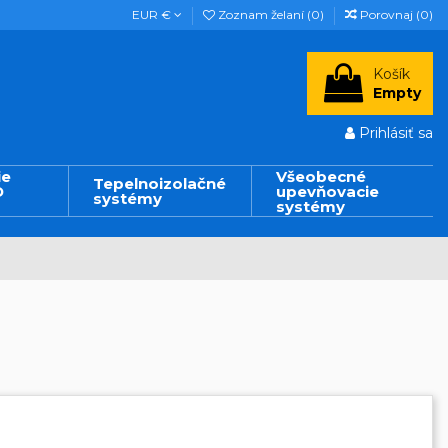
EUR €
Zoznam želaní (
0
)
Porovnaj (
0
)
Košík
Empty
Prihlásiť sa
ie
Všeobecné
Tepelnoizolačné
D
upevňovacie
systémy
systémy