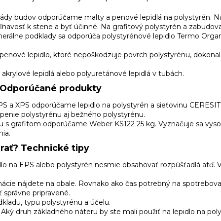
fasády budov odporúčame malty a penové lepidlá na polystyrén. Na
ľnavosť k stene a byť účinné. Na grafitový polystyrén a zabudo
nerálne podklady sa odporúča
polystyrénové lepidlo Termo Orga
 penové lepidlo, ktoré nepoškodzuje povrch polystyrénu, dokona
krylové lepidlá alebo polyuretánové lepidlá v tubách.
? Odporúčané produkty
 EPS a XPS odporúčame
lepidlo na polystyrén a sieťovinu CERESI
penie polystyrénu aj bežného polystyrénu.
énu s grafitom odporúčame
Weber KS122
25 kg. Vyznačuje sa vyso
nia.
brať? Technické tipy
dlo na EPS alebo polystyrén nesmie obsahovať rozpúšťadlá atď.
mácie nájdete na obale. Rovnako ako čas potrebný na spotrebova
 správne pripravené.
dkladu, typu polystyrénu a účelu.
er. Aký druh základného náteru by ste mali použiť na lepidlo na 