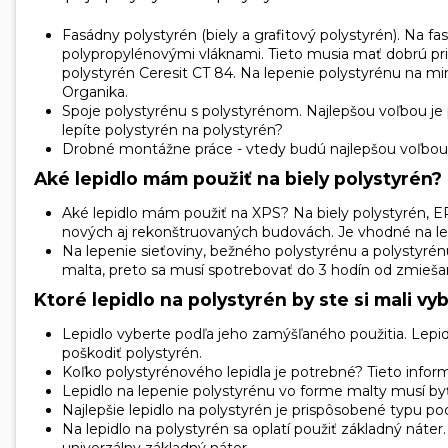
Fasádny polystyrén (biely a grafitový polystyrén). Na 
polypropylénovými vláknami. Tieto musia mať dobrú pri
polystyrén Ceresit CT 84.
Na lepenie polystyrénu na mi
Organika.
Spoje polystyrénu s polystyrénom. Najlepšou voľbou je
lepíte polystyrén na polystyrén?
Drobné montážne práce - vtedy budú najlepšou voľbou a
Aké lepidlo mám použiť na biely polystyrén
Aké lepidlo mám použiť na XPS? Na biely polystyrén,
nových aj rekonštruovaných budovách. Je vhodné na le
Na lepenie sieťoviny, bežného polystyrénu a polystyr
malta, preto sa musí spotrebovať do 3 hodín od zmieša
Ktoré lepidlo na polystyrén by ste si mali vy
Lepidlo vyberte podľa jeho zamýšľaného použitia. Lepi
poškodiť polystyrén.
Koľko polystyrénového lepidla je potrebné? Tieto infor
Lepidlo na lepenie polystyrénu vo forme malty musí byť
Najlepšie lepidlo na polystyrén je prispôsobené typu po
Na lepidlo na polystyrén sa oplatí použiť základný nát
univerzálny základný náter.