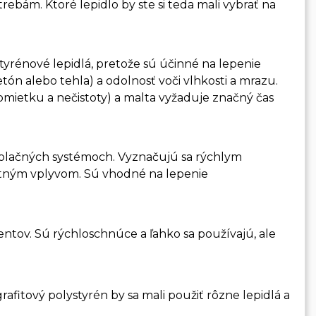
rebám. Ktoré lepidlo by ste si teda mali vybrať na
tyrénové lepidlá, pretože sú účinné na lepenie
ón alebo tehla) a odolnosť voči vlhkosti a mrazu.
 omietku a nečistoty) a malta vyžaduje značný čas
izolačných systémoch. Vyznačujú sa rýchlym
stným vplyvom. Sú vhodné na lepenie
ntov. Sú rýchloschnúce a ľahko sa používajú, ale
afitový polystyrén by sa mali použiť rôzne lepidlá a