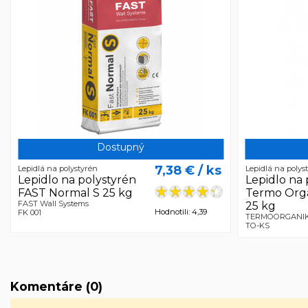
Dostupný
7,38 €
/ ks
Lepidlá na polystyrén
Lepidlá na polys
Lepidlo na polystyrén
Lepidlo na 
FAST Normal S 25 kg
Termo Org
FAST Wall Systems
25 kg
Hodnotili: 4,39
FK 001
TERMOORGANI
TO-KS
Komentáre (0)