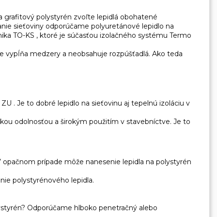
 grafitový polystyrén zvoľte lepidlá obohatené
vanie sieťoviny odporúčame
polyuretánové lepidlo na
nika TO-KS
, ktoré je súčasťou izolačného systému Termo
le vypĺňa medzery a neobsahuje rozpúšťadlá. Ako teda
T ZU
. Je to dobré lepidlo na sieťovinu aj tepelnú izoláciu v
kou odolnosťou a širokým použitím v stavebníctve. Je to
 V opačnom prípade môže nanesenie lepidla na polystyrén
nie polystyrénového lepidla.
polystyrén? Odporúčame hlboko penetračný alebo