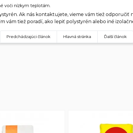
né voči nízkym teplotám.
lystyrén. Ak nás kontaktujete, vieme vám tiež odporučiť n
ím vám tiež poradí, ako lepiť polystyrén alebo iné
izolačn
Predchádzajúci článok
Hlavná stránka
Ďalší článok