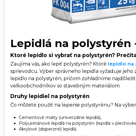
Lepidlá na polystyrén -
Ktoré lepidlo si vybrať na polystyrén? Prečít
Zaujíma vás, ako lepiť polystyrén? Ktoré
lepidlo na
sprievodcu. Výber správneho lepidla vyžaduje jeho 
lepidlo na polystyrén, pričom zohľadníme najdôleži
veľkoobchodníkov so stavebným materiálom.
Druhy lepidiel na polystyrén
Čo môžete použiť na lepenie polystyrénu? Na výber 
Cementové malty (univerzálne lepidlá),
Polyuretánové lepidlá na polystyrén (lepidlá v plechovke
Akrylové (disperzné) lepidlá.