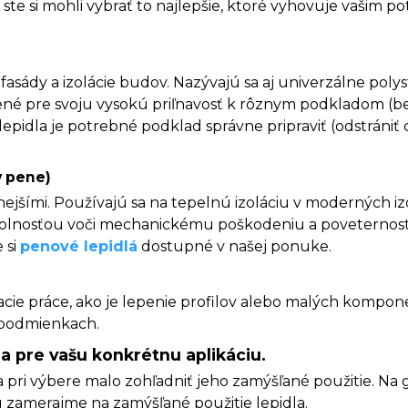
ste si mohli vybrať to najlepšie, ktoré vyhovuje vašim pot
asády a izolácie budov. Nazývajú sa aj univerzálne polys
ené pre svoju vysokú priľnavosť k rôznym podkladom (bet
epidla je potrebné podklad správne pripraviť (odstrániť
v pene)
nejšími. Používajú sa na tepelnú izoláciu v moderných 
 odolnosťou voči mechanickému poškodeniu a poveterno
 si
penové lepidlá
dostupné v našej ponuke.
ie práce, ako je lepenie profilov alebo malých kompone
 podmienkach.
a pre vašu konkrétnu aplikáciu.
pri výbere malo zohľadniť jeho zamýšľané použitie. Na gr
u zamerajme na zamýšľané použitie lepidla.