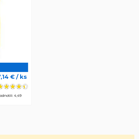
7,14 €
/ ks
odnotili: 4,49