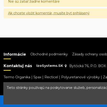
Nie sú zatiaľ žiadne komentáre
Ak chcete vložiť komentár, musíte byť prihlásený
Informácie
Obchodné podmienky
Zásady ochrany oso
Kontaktuj nás
IzoSystems.SK
Bytčická 76, P.O. BOX 5
Termo Organika
|
Spax
|
Recticel
|
Polyuretanové výrobky
|
Za
Tieto stránky používajú na poskytovanie služieb, personalizá
Copyright © IzoSystems.sk 2026. Všetky práva vyhradené.