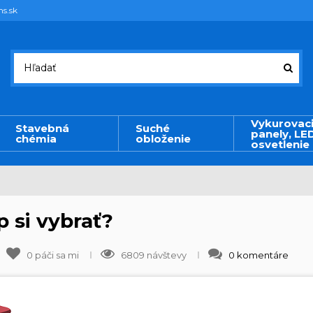
ms.sk
Vykurovac
Stavebná
Suché
panely, LE
chémia
obloženie
osvetlenie
p si vybrať?
0
páči sa mi
6809 návštevy
0 komentáre