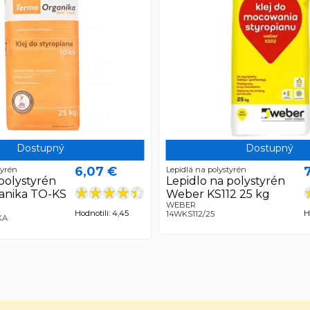
Dostupný
Dostupný
6,07 €
tyrén
Lepidlá na polystyrén
polystyrén
Lepidlo na polystyrén
anika TO-KS
Weber KS112 25 kg
WEBER
Hodnotili: 4,45
H
14WKS112/25
KA