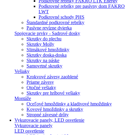
Podkrovné rebríky FAKRO LTK Energy
Podkrovné rebríky pre pasívny dom FAKRO
LWT
Podkrovné schody PHS
Štandardné podkrovné rebríky
Pasívne revízne dvierka
Spojovacie prvky - Sadrové dosky
Skrutky do plechu
Skrutky Molly
Slimákové hmoždinky
Skrutky doska-doska
Skrutky na páske
Samovrtné skrutky
Vešiaky
Krokvové závesy zaoblené
Priame závesy
Otočné vešiaky
Skrutky pre hríbové vešiaky
Montáže
Oceľové hmoždinky a kladivové hmoždinky
Kovové hmoždinky a skrutky
Stropné závesné drôty
Vykurovacie panely, LED osvetlenie
Vykurovacie panely
LED osvetlenie