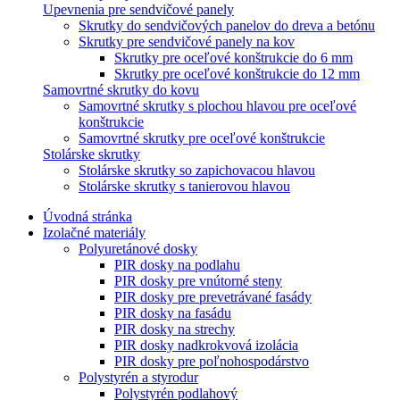
Upevnenia pre sendvičové panely
Skrutky do sendvičových panelov do dreva a betónu
Skrutky pre sendvičové panely na kov
Skrutky pre oceľové konštrukcie do 6 mm
Skrutky pre oceľové konštrukcie do 12 mm
Samovrtné skrutky do kovu
Samovrtné skrutky s plochou hlavou pre oceľové
konštrukcie
Samovrtné skrutky pre oceľové konštrukcie
Stolárske skrutky
Stolárske skrutky so zapichovacou hlavou
Stolárske skrutky s tanierovou hlavou
Úvodná stránka
Izolačné materiály
Polyuretánové dosky
PIR dosky na podlahu
PIR dosky pre vnútorné steny
PIR dosky pre prevetrávané fasády
PIR dosky na fasádu
PIR dosky na strechy
PIR dosky nadkrokvová izolácia
PIR dosky pre poľnohospodárstvo
Polystyrén a styrodur
Polystyrén podlahový