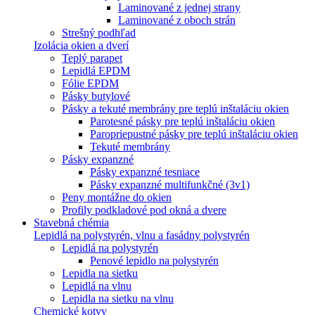
Laminované z jednej strany
Laminované z oboch strán
Strešný podhľad
Izolácia okien a dverí
Teplý parapet
Lepidlá EPDM
Fólie EPDM
Pásky butylové
Pásky a tekuté membrány pre teplú inštaláciu okien
Parotesné pásky pre teplú inštaláciu okien
Paropriepustné pásky pre teplú inštaláciu okien
Tekuté membrány
Pásky expanzné
Pásky expanzné tesniace
Pásky expanzné multifunkčné (3v1)
Peny montážne do okien
Profily podkladové pod okná a dvere
Stavebná chémia
Lepidlá na polystyrén, vlnu a fasádny polystyrén
Lepidlá na polystyrén
Penové lepidlo na polystyrén
Lepidla na sietku
Lepidlá na vlnu
Lepidla na sietku na vlnu
Chemické kotvy