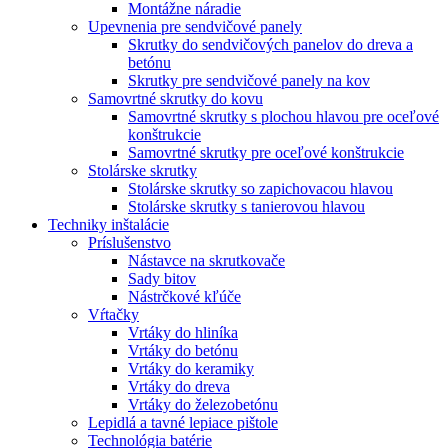
Montážne náradie
Upevnenia pre sendvičové panely
Skrutky do sendvičových panelov do dreva a
betónu
Skrutky pre sendvičové panely na kov
Samovrtné skrutky do kovu
Samovrtné skrutky s plochou hlavou pre oceľové
konštrukcie
Samovrtné skrutky pre oceľové konštrukcie
Stolárske skrutky
Stolárske skrutky so zapichovacou hlavou
Stolárske skrutky s tanierovou hlavou
Techniky inštalácie
Príslušenstvo
Nástavce na skrutkovače
Sady bitov
Nástrčkové kľúče
Vŕtačky
Vrtáky do hliníka
Vrtáky do betónu
Vrtáky do keramiky
Vrtáky do dreva
Vrtáky do železobetónu
Lepidlá a tavné lepiace pištole
Technológia batérie