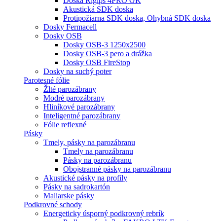
Doska Rigips 4PRO GK
Akustická SDK doska
Protipožiarna SDK doska, Ohybná SDK doska
Dosky Fermacell
Dosky OSB
Dosky OSB-3 1250x2500
Dosky OSB-3 pero a drážka
Dosky OSB FireStop
Dosky na suchý poter
Parotesné fólie
Žlté parozábrany
Modré parozábrany
Hliníkové parozábrany
Inteligentné parozábrany
Fólie reflexné
Pásky
Tmely, pásky na parozábranu
Tmely na parozábranu
Pásky na parozábranu
Obojstranné pásky na parozábranu
Akustické pásky na profily
Pásky na sadrokartón
Maliarske pásky
Podkrovné schody
Energeticky úsporný podkrovný rebrík