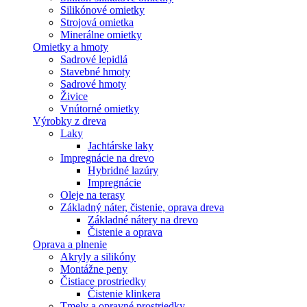
Silikónové omietky
Strojová omietka
Minerálne omietky
Omietky a hmoty
Sadrové lepidlá
Stavebné hmoty
Sadrové hmoty
Živice
Vnútorné omietky
Výrobky z dreva
Laky
Jachtárske laky
Impregnácie na drevo
Hybridné lazúry
Impregnácie
Oleje na terasy
Základný náter, čistenie, oprava dreva
Základné nátery na drevo
Čistenie a oprava
Oprava a plnenie
Akryly a silikóny
Montážne peny
Čistiace prostriedky
Čistenie klinkera
Tmely a opravné prostriedky