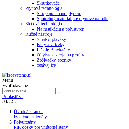
Skrutkovače
Plynová technológia
Stroje poháňané plynom
Spotrebný materiál pre plynové náradie
Sieťová technológia
Na rustikáciu a polystyrén
Ručné nástroje
Stierky, plaváky
Kefy a valčeky
Pištole, žmýkačky
Ohýbacie stroje na profily
Zošívačky, sponky
ostávajúce
Menu
Vyhľadávanie
Prihlásiť sa
0
Košík
Úvodná stránka
Izolačné materiály
Polyuretány
PIR dosky pre vnútorné steny