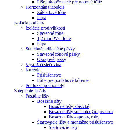
Lišty ukončovacie pre nopové fólie
Horizontálna izolácia
Základové fólie
Papa
Izolácia podlahy
Izolácie proti vlhkosti
Stavebné fólie
1,2 mm PVC fólie
Papa
Stavebné a dilatačné pásky
Stavebné fóliové pásky
Okrajové pásky
Výstužná sieťovina
Kúrenie
Príslušenstvo
Fólie pre podlahové kúrenie
Podložka pod panely
Zateplenie fasády
Fasádne lišty
Bosážne lišty
Bosážne lišty klasické
Bosážne lišty so strateným prvkom
Bosážne lišty - spojky, rohy
Štartovacie lišty a montážne príslušenstvo
Štartovacie lišty