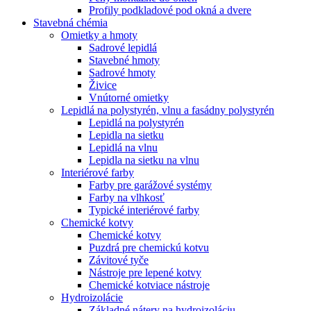
Profily podkladové pod okná a dvere
Stavebná chémia
Omietky a hmoty
Sadrové lepidlá
Stavebné hmoty
Sadrové hmoty
Živice
Vnútorné omietky
Lepidlá na polystyrén, vlnu a fasádny polystyrén
Lepidlá na polystyrén
Lepidla na sietku
Lepidlá na vlnu
Lepidla na sietku na vlnu
Interiérové farby
Farby pre garážové systémy
Farby na vlhkosť
Typické interiérové farby
Chemické kotvy
Chemické kotvy
Puzdrá pre chemickú kotvu
Závitové tyče
Nástroje pre lepené kotvy
Chemické kotviace nástroje
Hydroizolácie
Základné nátery na hydroizoláciu