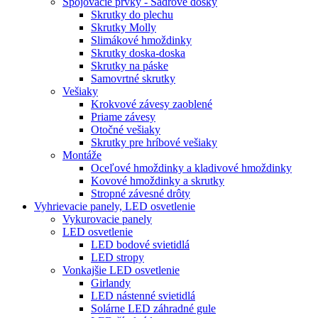
Spojovacie prvky - Sadrové dosky
Skrutky do plechu
Skrutky Molly
Slimákové hmoždinky
Skrutky doska-doska
Skrutky na páske
Samovrtné skrutky
Vešiaky
Krokvové závesy zaoblené
Priame závesy
Otočné vešiaky
Skrutky pre hríbové vešiaky
Montáže
Oceľové hmoždinky a kladivové hmoždinky
Kovové hmoždinky a skrutky
Stropné závesné drôty
Vyhrievacie panely, LED osvetlenie
Vykurovacie panely
LED osvetlenie
LED bodové svietidlá
LED stropy
Vonkajšie LED osvetlenie
Girlandy
LED nástenné svietidlá
Solárne LED záhradné gule