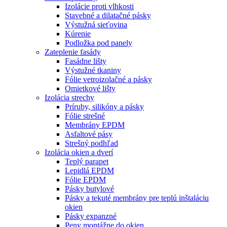
Izolácie proti vlhkosti
Stavebné a dilatačné pásky
Výstužná sieťovina
Kúrenie
Podložka pod panely
Zateplenie fasády
Fasádne lišty
Výstužné tkaniny
Fólie vetroizolačné a pásky
Omietkové lišty
Izolácia strechy
Príruby, silikóny a pásky
Fólie strešné
Membrány EPDM
Asfaltové pásy
Strešný podhľad
Izolácia okien a dverí
Teplý parapet
Lepidlá EPDM
Fólie EPDM
Pásky butylové
Pásky a tekuté membrány pre teplú inštaláciu
okien
Pásky expanzné
Peny montážne do okien