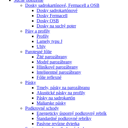
Suché obloženie
Dosky sadrokartónové, Fermacell a OSB
Dosky sadrokartónové
Dosky Fermacell
Dosky OSB
Dosky na suchý poter
Pásy a profily
Profily
Lamely typu J
Uhly
Parotesné fólie
Žlté parozábrany
Modré parozábrany
Hliníkové parozábrany
Inteligentné parozábrany
Fólie reflexné
Pásky
Tmely, pásky na parozábranu
Akustické pásky na profily
Pásky na sadrokartón
Maliarske pásky
Podkrovné schody
Energeticky úsporný podkrovný rebrík
Štandardné podkrovné rebríky
Pasívne revízne dvierka