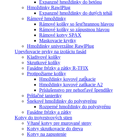
Expanzné hmoždinky do betónu
Hmoždinky RawlPlug
Expanzné hmoždinky do dutých tehál
Rámové hmoždinky
Rámové kolíky so šesťhrannou hlavou
Rámové kolíky so zápustnou hlavou
Rámové kotvy SPAX
Maskovacie krytky
Hmoždinky univerzálne RawlPlug
Upevňovacie prvky na izoláciu fasád
Kladivové kolíky
Skrutkové kolíky
Fasádne frézky a zátky R-TFIX
Protipožiarne kolíky
Hmoždinky kovové zatĺkacie
Hmoždinky kovové zatĺkacie A2
Príslušenstvo pre nehorľavé špendlíky
Prítlačné tanieriky
Šnekové hmoždinky do polystyrénu
Rozperné hmoždinky do polystyrénu
Fasádne frézky a zátky
Kotvy do trojvrstvových stien
Vŕtané kotvy pre murované steny
Kotvy skrutkovacie do dreva
Kotvy na zapustenie