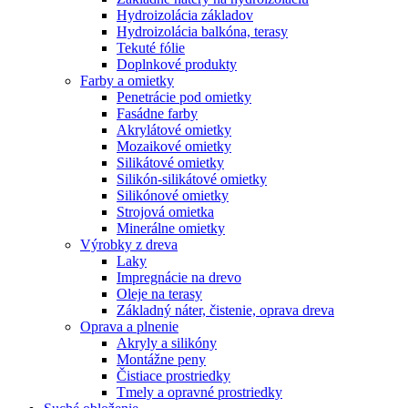
Hydroizolácia základov
Hydroizolácia balkóna, terasy
Tekuté fólie
Doplnkové produkty
Farby a omietky
Penetrácie pod omietky
Fasádne farby
Akrylátové omietky
Mozaikové omietky
Silikátové omietky
Silikón-silikátové omietky
Silikónové omietky
Strojová omietka
Minerálne omietky
Výrobky z dreva
Laky
Impregnácie na drevo
Oleje na terasy
Základný náter, čistenie, oprava dreva
Oprava a plnenie
Akryly a silikóny
Montážne peny
Čistiace prostriedky
Tmely a opravné prostriedky