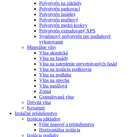
Polystyrén na základy
Polystyrén parkovací
Polystyrén fasádny
Polystyrén grafitový
Polystyrén medzi krokvy
Polystyrén extrudovaný XPS
Systémový polystyrén pre podlahové
vykurovanie
Minerálne vlny
Vlna akustická
Vlna na fasády
Vlna na zateplenie prevetrávaných fasád
Vlna na izoláciu podkrovia
Vlna na podlahu
Vlna na strechu
Vlna garážová
Zostal
Granulovaná vlna
Drevitá vlna
Keramzit
Izolačné príslušenstvo
Izolácia základov
Fólie nopové a príslušenstvo
Horizontálna izolácia
Izolácia podlahy