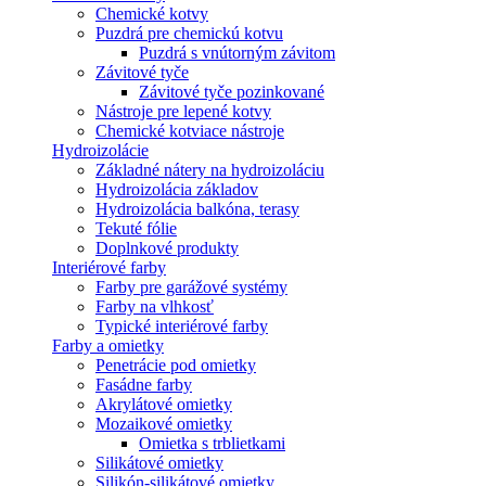
Chemické kotvy
Puzdrá pre chemickú kotvu
Puzdrá s vnútorným závitom
Závitové tyče
Závitové tyče pozinkované
Nástroje pre lepené kotvy
Chemické kotviace nástroje
Hydroizolácie
Základné nátery na hydroizoláciu
Hydroizolácia základov
Hydroizolácia balkóna, terasy
Tekuté fólie
Doplnkové produkty
Interiérové farby
Farby pre garážové systémy
Farby na vlhkosť
Typické interiérové farby
Farby a omietky
Penetrácie pod omietky
Fasádne farby
Akrylátové omietky
Mozaikové omietky
Omietka s trblietkami
Silikátové omietky
Silikón-silikátové omietky