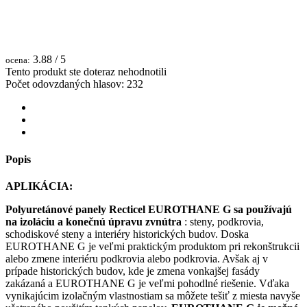
3.88
/ 5
ocena:
Tento produkt ste doteraz nehodnotili
Počet odovzdaných hlasov:
232
Popis
APLIKÁCIA:
Polyuretánové panely Recticel EUROTHANE G sa používajú
na izoláciu a konečnú úpravu zvnútra
: steny, podkrovia,
schodiskové steny a interiéry historických budov. Doska
EUROTHANE G je veľmi praktickým produktom pri rekonštrukcii
alebo zmene interiéru podkrovia alebo podkrovia. Avšak aj v
prípade historických budov, kde je zmena vonkajšej fasády
zakázaná a EUROTHANE G je veľmi pohodlné riešenie. Vďaka
vynikajúcim izolačným vlastnostiam sa môžete tešiť z miesta navyše