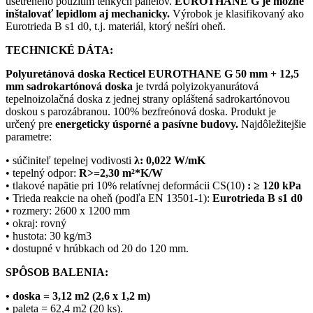
ušetreného použitím tenkých panelov.
EUROTHANE G je možné
inštalovať lepidlom aj mechanicky.
Výrobok je klasifikovaný ako
Eurotrieda B s1 d0, t.j. materiál, ktorý nešíri oheň.
TECHNICKÉ DÁTA:
Polyuretánová doska Recticel EUROTHANE G 50 mm
+ 12,5
mm sadrokartónová doska
je tvrdá polyizokyanurátová
tepelnoizolačná doska z jednej strany opláštená sadrokartónovou
doskou s parozábranou. 100% bezfreónová doska. Produkt je
určený pre
energeticky úsporné a pasívne budovy.
Najdôležitejšie
parametre:
• súčiniteľ tepelnej vodivosti
λ: 0,022 W/mK
• tepelný odpor:
R>=2,30 m²*K/W
• tlakové napätie pri 10% relatívnej deformácii CS(10)
: ≥ 120 kPa
• Trieda reakcie na oheň (podľa EN 13501-1):
Eurotrieda B s1 d0
• rozmery: 2600 x 1200 mm
• okraj: rovný
• hustota: 30 kg/m3
• dostupné v hrúbkach od 20 do 120 mm.
SPÔSOB BALENIA:
• doska = 3,12 m2 (2,6 x 1,2 m)
• paleta = 62,4 m2 (20 ks).