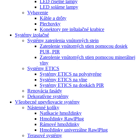
LED číselné lampy
LED solárne lampy
Vybavenie
Káble a drôty
Plechovky
Konektory pre inštalačné krabice
Systémy izolačné
Systémy zateplenia vnútorných stein
Zateplenie vnútorných stien pomocou dosiek
PUR, PIR
Zateplenie vnútorných stien pomocou minerálnej
vlny
Systémy ETICS
Systémy ETICS na polystyréne
Systémy ETICS na vlne
Systémy ETICS na doskách PIR
Renovácia fasády
Dekoratívne systémy
Všeobecné upevňovacie systémy
Nástenné kolíky
Natĺkacie hmoždinky
Hmoždinky RawlPlug
Rámové hmoždinky
Hmoždinky univerzálne RawlPlug
Terasové systémy