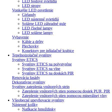
LED bodové svietidlá
LED stropy
Vonkajšie LED osvetlenie
Girlandy
LED nástenné svietidlá
Solárne LED záhradné gule
LED číselné lampy
LED solárne lampy
Vybavenie
Káble a drôty
Plechovky
Konektory pre inštalačné krabice
Tepelnoizolačné systémy
Systémy ETICS
Systémy ETICS na polystyréne
Systémy ETICS na vlne
Systémy ETICS na doskách PIR
Renovácia fasády
Dekoratívne systémy
Systémy zateplenia vnútorných stein
Zateplenie vnútorných stien pomocou dosiek PUR, PIR
Zateplenie vnútorných stien pomocou minerálnej vlny
Všeobecné upevňovacie systémy
Nástenné kolíky
Natĺkacie hmoždinky