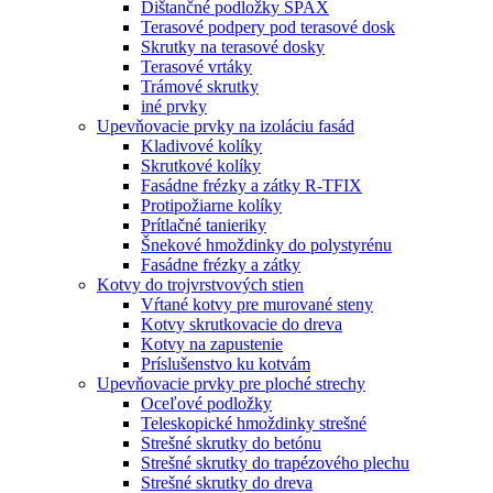
Dištančné podložky SPAX
Terasové podpery pod terasové dosk
Skrutky na terasové dosky
Terasové vrtáky
Trámové skrutky
iné prvky
Upevňovacie prvky na izoláciu fasád
Kladivové kolíky
Skrutkové kolíky
Fasádne frézky a zátky R-TFIX
Protipožiarne kolíky
Prítlačné tanieriky
Šnekové hmoždinky do polystyrénu
Fasádne frézky a zátky
Kotvy do trojvrstvových stien
Vŕtané kotvy pre murované steny
Kotvy skrutkovacie do dreva
Kotvy na zapustenie
Príslušenstvo ku kotvám
Upevňovacie prvky pre ploché strechy
Oceľové podložky
Teleskopické hmoždinky strešné
Strešné skrutky do betónu
Strešné skrutky do trapézového plechu
Strešné skrutky do dreva