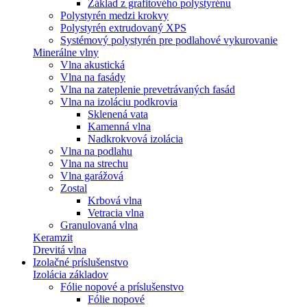
Základ z grafitového polystyrénu
Polystyrén medzi krokvy
Polystyrén extrudovaný XPS
Systémový polystyrén pre podlahové vykurovanie
Minerálne vlny
Vlna akustická
Vlna na fasády
Vlna na zateplenie prevetrávaných fasád
Vlna na izoláciu podkrovia
Sklenená vata
Kamenná vlna
Nadkrokvová izolácia
Vlna na podlahu
Vlna na strechu
Vlna garážová
Zostal
Krbová vlna
Vetracia vlna
Granulovaná vlna
Keramzit
Drevitá vlna
Izolačné príslušenstvo
Izolácia základov
Fólie nopové a príslušenstvo
Fólie nopové