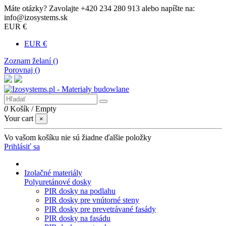
Máte otázky? Zavolajte +420 234 280 913 alebo napíšte na:
info@izosystems.sk
EUR €
EUR €
Zoznam želaní (
)
Porovnaj (
)
0
Košík
/
Empty
Your cart
×
Vo vašom košíku nie sú žiadne ďalšie položky
Prihlásiť sa
Izolačné materiály
Polyuretánové dosky
PIR dosky na podlahu
PIR dosky pre vnútorné steny
PIR dosky pre prevetrávané fasády
PIR dosky na fasádu