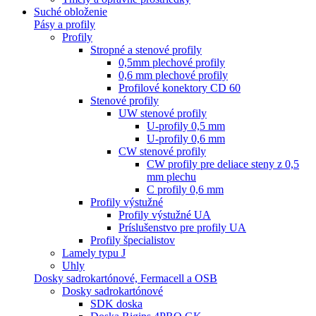
Suché obloženie
Pásy a profily
Profily
Stropné a stenové profily
0,5mm plechové profily
0,6 mm plechové profily
Profilové konektory CD 60
Stenové profily
UW stenové profily
U-profily 0,5 mm
U-profily 0,6 mm
CW stenové profily
CW profily pre deliace steny z 0,5
mm plechu
C profily 0,6 mm
Profily výstužné
Profily výstužné UA
Príslušenstvo pre profily UA
Profily špecialistov
Lamely typu J
Uhly
Dosky sadrokartónové, Fermacell a OSB
Dosky sadrokartónové
SDK doska