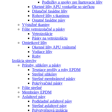
Podložky a spojky pre štartovacie lišty
Okenné lišty APU vonkajšie so sieťkou
Dilatačné fasádne lišty
Rohové lišty s tkaninou
Ostatné fasádne pásy
Výstužné tkaniny
Fólie vetroizolačné a pásky
Vetroizolácie
Pásky na vetroizoláciu
Omietkové lišty
Okenné lišty APU vnútorné
Vodiace lišty
Rohy
Izolácia strechy
Príruby, silikóny a pásky
Tesniace profily a rohy EPDM
Strešné silikóny
Strešné membránové pásky
Pokrývačské pásky
Fólie strešné
Membrány EPDM
Asfaltové pásy
Podkladné asfaltové pásy
Strešné asfaltové pásy
Polystyrénová izolácia