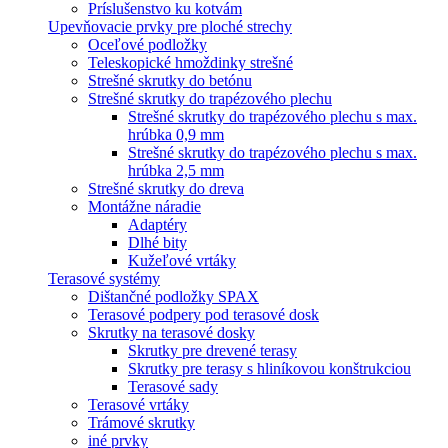
Príslušenstvo ku kotvám
Upevňovacie prvky pre ploché strechy
Oceľové podložky
Teleskopické hmoždinky strešné
Strešné skrutky do betónu
Strešné skrutky do trapézového plechu
Strešné skrutky do trapézového plechu s max.
hrúbka 0,9 mm
Strešné skrutky do trapézového plechu s max.
hrúbka 2,5 mm
Strešné skrutky do dreva
Montážne náradie
Adaptéry
Dlhé bity
Kužeľové vrtáky
Terasové systémy
Dištančné podložky SPAX
Terasové podpery pod terasové dosk
Skrutky na terasové dosky
Skrutky pre drevené terasy
Skrutky pre terasy s hliníkovou konštrukciou
Terasové sady
Terasové vrtáky
Trámové skrutky
iné prvky