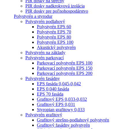
PIR dosky na strechy
PIR dosky nadkrokvová izolácia
PIR dosky pre poľnohospodárstvo
Polystyrén a styrodur
Polystyrén podlahový
Polystyrén EPS 60
Polystyrén EPS 70
Polystyrén EPS 80
Polystyrén EPS 100
Akustický polystyrén
Polystyrén na základy
Polystyrén parkovací
Parkovací polystyrén EPS 100
Parkovací polystyrén EPS 150
Parkovací polystyrén EPS 200
Polystyrén fasádny
EPS fasáda 0,045-0,042
EPS 0,040 fasáda
EPS 70 fasáda
Grafitový EPS 0,033-0,032
Grafitový EPS 0,031
Styropian grafitowy 0,033
Polystyrén grafitový
Grafitový strešno-podlahový polystyrén
Grafitový fasádny polystyrén