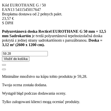
Kód
EUROTHANE G / 50
EAN13
5411545017647
Bezpłatna dostawa od 2 pełnych palet.
23,57 €
S DPH
Polyuretánová doska Recticel EUROTHANE G 50 mm + 12,5
mm Sadrokartón
je tvrdá polyuretánová tepelnoizolačná doska
pokrytá z jednej strany sadrokartónom s parozábranou.
Doska =
3,12
m²
(2600 x 1200 cm).
Vložiť do košíka
Minimálne množstvo na kúpu tohto produktu je 59,28.
Twoja ocena została dodana.
Wystąpił błąd podczas dodawania oceny.
Tylko zalogowani klienci mogą oceniać produkty.