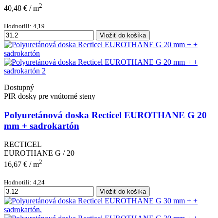
2
40,48 €
/ m
Hodnotili: 4,19
Vložiť do košíka
Dostupný
PIR dosky pre vnútorné steny
Polyuretánová doska Recticel EUROTHANE G 20
mm + sadrokartón
RECTICEL
EUROTHANE G / 20
2
16,67 €
/ m
Hodnotili: 4,24
Vložiť do košíka